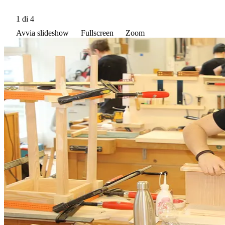
1
di 4
Avvia slideshow
Fullscreen
Zoom