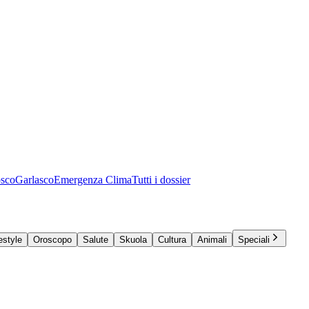
osco
Garlasco
Emergenza Clima
Tutti i dossier
estyle
Oroscopo
Salute
Skuola
Cultura
Animali
Speciali