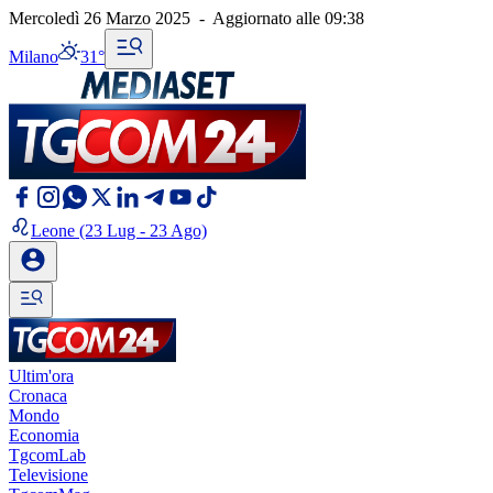
Mercoledì 26 Marzo 2025
-
Aggiornato alle
09:38
Milano
31°
Leone
(23 Lug - 23 Ago)
Ultim'ora
Cronaca
Mondo
Economia
TgcomLab
Televisione