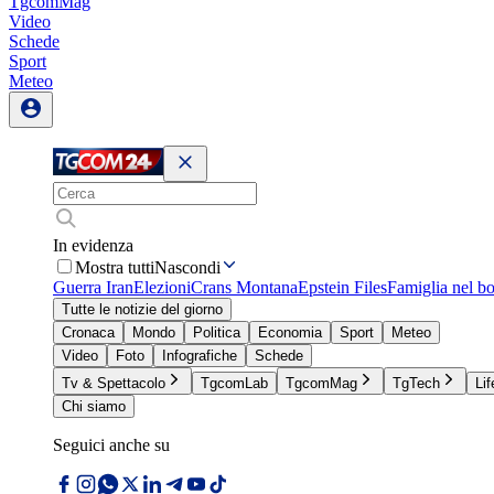
TgcomMag
Video
Schede
Sport
Meteo
In evidenza
Mostra tutti
Nascondi
Guerra Iran
Elezioni
Crans Montana
Epstein Files
Famiglia nel b
Tutte le notizie del giorno
Cronaca
Mondo
Politica
Economia
Sport
Meteo
Video
Foto
Infografiche
Schede
Tv & Spettacolo
TgcomLab
TgcomMag
TgTech
Lif
Chi siamo
Seguici anche su