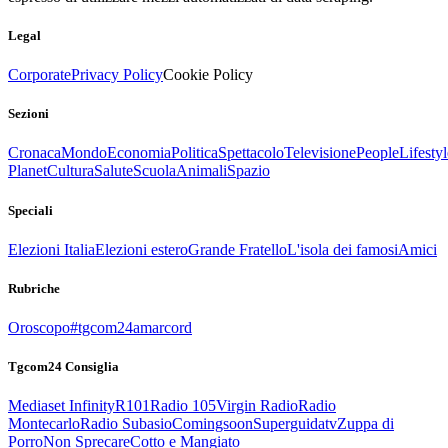
Legal
Corporate
Privacy Policy
Cookie Policy
Sezioni
Cronaca
Mondo
Economia
Politica
Spettacolo
Televisione
People
Lifestyl
Planet
Cultura
Salute
Scuola
Animali
Spazio
Speciali
Elezioni Italia
Elezioni estero
Grande Fratello
L'isola dei famosi
Amici
Rubriche
Oroscopo
#tgcom24amarcord
Tgcom24 Consiglia
Mediaset Infinity
R101
Radio 105
Virgin Radio
Radio
Montecarlo
Radio Subasio
Comingsoon
Superguidatv
Zuppa di
Porro
Non Sprecare
Cotto e Mangiato