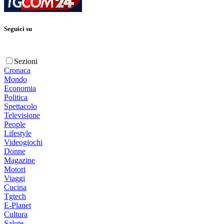
Seguici su
Sezioni
Cronaca
Mondo
Economia
Politica
Spettacolo
Televisione
People
Lifestyle
Videogiochi
Donne
Magazine
Motori
Viaggi
Cucina
Tgtech
E-Planet
Cultura
Salute