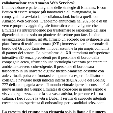
collaborazione con Amazon Web Services?
L’innovazione è parte integrante delle strategie di Emirates. E con
l’ottica di essere sempre più innovativi e all’avanguardia, la
compagnia ha avviato tante collaborazioni, inclusa quella con
Amazon Web Services. L’abbiamo annunciata nel 2023 ed è di un
vero e proprio viaggio digitale futuristico e coinvolgente che
Emirates sta intraprendendo per trasformare le esperienze dei suoi
dipendenti, come solo un pioniere del settore può fare. Le due
organizzazioni hanno, infatti, firmato un accordo per sviluppare una
piattaforma di realtà aumentata (iXR) immersiva per il personale di
bordo del Gruppo Emirates, i nuovi assunti e la più ampia comunità
di partner del settore. La piattaforma di iXR introdurrà un'esperienza
interattiva 3D senza precedenti per il personale di bordo della
compagnia aerea, sfruttando una tecnologia avanzata per creare un
ambiente davvero coinvolgente. Il personale di bordo sarà
trasportato in un universo digitale meticolosamente costruito con
aule virtuali, potrà confrontarsi e imparare da esperti facilitatori e
colleghi e navigare negli intricati interni degli A380 e dei Boeing
777 della compagnia aerea. Il mondo virtuale iperreale consentirà ai
nuovi assunti del Gruppo Emirates di conoscere in modo rapido e
visivo l'organizzazione e la sua vasta attività, le persone e la sua
cultura, i loro ruoli e la vita a Dubai. I servizi di supporto integrati
creeranno un'esperienza di onboarding per i candidati selezionati.
La crescita del gruppo non riguarda solo la flotta e il numero