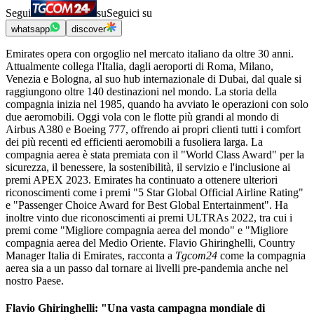
Segui
su
Seguici su
whatsapp
discover
Emirates opera con orgoglio nel mercato italiano da oltre 30 anni.
Attualmente collega l'Italia, dagli aeroporti di Roma, Milano,
Venezia e Bologna, al suo hub internazionale di Dubai, dal quale si
raggiungono oltre 140 destinazioni nel mondo. La storia della
compagnia inizia nel 1985, quando ha avviato le operazioni con solo
due aeromobili. Oggi vola con le flotte più grandi al mondo di
Airbus A380 e Boeing 777, offrendo ai propri clienti tutti i comfort
dei più recenti ed efficienti aeromobili a fusoliera larga. La
compagnia aerea è stata premiata con il "World Class Award" per la
sicurezza, il benessere, la sostenibilità, il servizio e l'inclusione ai
premi APEX 2023. Emirates ha continuato a ottenere ulteriori
riconoscimenti come i premi "5 Star Global Official Airline Rating"
e "Passenger Choice Award for Best Global Entertainment". Ha
inoltre vinto due riconoscimenti ai premi ULTRAs 2022, tra cui i
premi come "Migliore compagnia aerea del mondo" e "Migliore
compagnia aerea del Medio Oriente. Flavio Ghiringhelli, Country
Manager Italia di Emirates, racconta a
Tgcom24
come la compagnia
aerea sia a un passo dal tornare ai livelli pre-pandemia anche nel
nostro Paese.
Flavio Ghiringhelli: "Una vasta campagna mondiale di