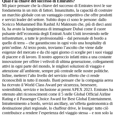
Qual è la chiave del successo di Emirates?
Mi piace pensare che la chiave del successo di Emirates trovi le sue
fondamenta in un mix di fattori. Innanzitutto, la capacità di costruire
un marchio globale con un vantaggio competitivo che offre prodotti
e servizi leader del settore. Subito dopo ci sono le persone: dallo
Sceicco Mohammed Bin Rashid Al Maktoum che, più di dieci anni
fa, ha avuto la lungimiranza di immaginare Dubai come il cuore
pulsante dell’economia degli Emirati Arabi Uniti investendo nelle
infrastrutture, a tutte le professionalità – dal personale di bordo a
quello di terra – che garantiscono in ogni volo una hospitality di
prim’ordine. Al terzo posto, troviamo l’ascolto che viene dalle
esigenze del mercato e da chi ogni giorno ci sceglie per i suoi viaggi
di piacere e di lavoro. Il nostro approccio infatti mira a una costante
innovazione per offrire i velivoli di ultima generazione, collegamenti
attivi in ogni parte del mondo, le migliori soluzioni di viaggio e
attenzione all’ambiente, sempre più centrale nelle nostre politiche.
Infine, metterei l’alto livello del servizio offerto che ci rende
riconoscibili in tutto il mondo. Basti pensare che la compagnia aerea
ha ricevuto il World Class Award per sicurezza, benessere,
sostenibilità, servizio e inclusione ai premi APEX 2023. Emirates ha
ottenuto altri riconoscimenti come il 5 stelle Global Official Airline
Rating e il Passenger Choice Award for Best Global Entertainment.
Intrattenimento a bordo, servizi ancillary, un’offerta gastronomica di
destinazione pluri regionale, lo chaffeur drive, le lounge: tutto ciò
contribuisce a rendere l’esperienza del viaggio stessa – e non solo la