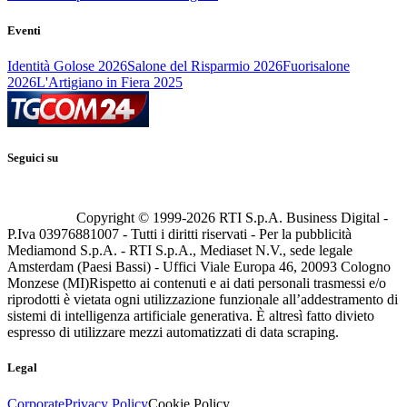
Eventi
Identità Golose 2026
Salone del Risparmio 2026
Fuorisalone
2026
L'Artigiano in Fiera 2025
Seguici su
Copyright © 1999-
2026
RTI S.p.A. Business Digital -
P.Iva 03976881007 - Tutti i diritti riservati - Per la pubblicità
Mediamond S.p.A. - RTI S.p.A., Mediaset N.V., sede legale
Amsterdam (Paesi Bassi) - Uffici Viale Europa 46, 20093 Cologno
Monzese (MI)
Rispetto ai contenuti e ai dati personali trasmessi e/o
riprodotti è vietata ogni utilizzazione funzionale all’addestramento di
sistemi di intelligenza artificiale generativa. È altresì fatto divieto
espresso di utilizzare mezzi automatizzati di data scraping.
Legal
Corporate
Privacy Policy
Cookie Policy