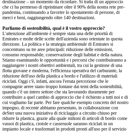
destinazione – un momento da ricordare. Si tratta di un approccio
che ci ha permesso di ripristinare oltre il 90% della nostra rete pre-
pandemia, continuando a favorire lo spostamento di persone, di
merci e beni, raggiungendo oltre 140 destinazioni.
Parliamo di sostenibilità, qual è il vostro approccio?
L'attenzione all'ambiente è sempre stata una delle priorità di
Emirates e molte delle scelte dell'azienda sono orientate in questa
direzione. La politica e la strategia ambientale di Emirates si
concentrano su tre aree principali: riduzione delle emissioni,
consumo responsabile, conservazione degli habitat e della natura.
Stiamo esaminando le opportunità e i percorsi che contribuiranno a
raggiungere i nostri obiettivi ambientali, tra cui la gestione di una
flotta giovane e moderna, l'efficienza operativa del carburante, la
riduzione dell'uso della plastica a bordo e l'utilizzo di materiali
riciclati. Oggi c'è, infatti, ancora l'errata percezione che le
compagnie aeree siano troppo lontane dai temi della sostenibilità,
quando c'è un intero settore che sta lavorando duramente per
contribuire a quel cambio di approccio che è richiesto a tutti noi e di
cui vogliamo far parte. Per fare qualche esempio concreto del nostro
impegno, di recente abbiamo presentato, in collaborazione con
deSter una nuova iniziativa di riciclaggio a circuito chiuso per
ridurre la plastica, grazie alla quale milioni di articoli di bordo come
vassoi di plastica, ciotole e casseruole saranno riciclati in un
impianto locale e trasformati in prodotti pronti all'uso per il servizio