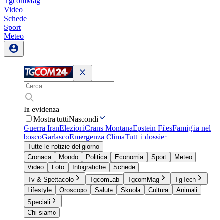
TgcomMag
Video
Schede
Sport
Meteo
In evidenza
Mostra tutti
Nascondi
Guerra Iran
Elezioni
Crans Montana
Epstein Files
Famiglia nel
bosco
Garlasco
Emergenza Clima
Tutti i dossier
Tutte le notizie del giorno
Cronaca
Mondo
Politica
Economia
Sport
Meteo
Video
Foto
Infografiche
Schede
Tv & Spettacolo
TgcomLab
TgcomMag
TgTech
Lifestyle
Oroscopo
Salute
Skuola
Cultura
Animali
Speciali
Chi siamo