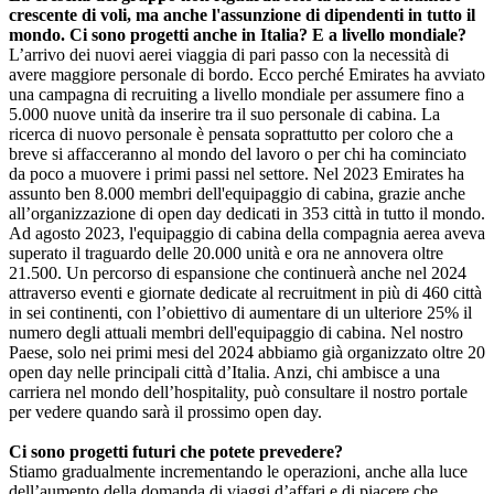
crescente di voli, ma anche l'assunzione di dipendenti in tutto il
mondo. Ci sono progetti anche in Italia? E a livello mondiale?
L’arrivo dei nuovi aerei viaggia di pari passo con la necessità di
avere maggiore personale di bordo. Ecco perché Emirates ha avviato
una campagna di recruiting a livello mondiale per assumere fino a
5.000 nuove unità da inserire tra il suo personale di cabina. La
ricerca di nuovo personale è pensata soprattutto per coloro che a
breve si affacceranno al mondo del lavoro o per chi ha cominciato
da poco a muovere i primi passi nel settore. Nel 2023 Emirates ha
assunto ben 8.000 membri dell'equipaggio di cabina, grazie anche
all’organizzazione di open day dedicati in 353 città in tutto il mondo.
Ad agosto 2023, l'equipaggio di cabina della compagnia aerea aveva
superato il traguardo delle 20.000 unità e ora ne annovera oltre
21.500. Un percorso di espansione che continuerà anche nel 2024
attraverso eventi e giornate dedicate al recruitment in più di 460 città
in sei continenti, con l’obiettivo di aumentare di un ulteriore 25% il
numero degli attuali membri dell'equipaggio di cabina. Nel nostro
Paese, solo nei primi mesi del 2024 abbiamo già organizzato oltre 20
open day nelle principali città d’Italia. Anzi, chi ambisce a una
carriera nel mondo dell’hospitality, può consultare il nostro portale
per vedere quando sarà il prossimo open day.
Ci sono progetti futuri che potete prevedere?
Stiamo gradualmente incrementando le operazioni, anche alla luce
dell’aumento della domanda di viaggi d’affari e di piacere che