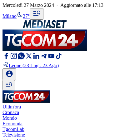
Mercoledì 27 Marzo 2024
-
Aggiornato alle
17:13
Milano
27°
Leone
(23 Lug - 23 Ago)
Ultim'ora
Cronaca
Mondo
Economia
TgcomLab
Televisione