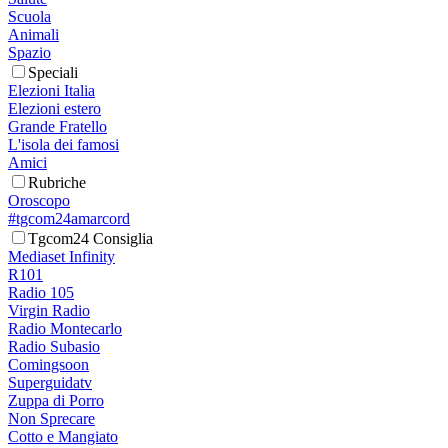
Scuola
Animali
Spazio
Speciali
Elezioni Italia
Elezioni estero
Grande Fratello
L'isola dei famosi
Amici
Rubriche
Oroscopo
#tgcom24amarcord
Tgcom24 Consiglia
Mediaset Infinity
R101
Radio 105
Virgin Radio
Radio Montecarlo
Radio Subasio
Comingsoon
Superguidatv
Zuppa di Porro
Non Sprecare
Cotto e Mangiato