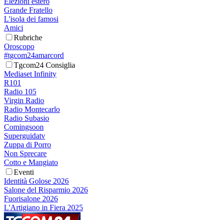
Elezioni estero
Grande Fratello
L'isola dei famosi
Amici
Rubriche
Oroscopo
#tgcom24amarcord
Tgcom24 Consiglia
Mediaset Infinity
R101
Radio 105
Virgin Radio
Radio Montecarlo
Radio Subasio
Comingsoon
Superguidatv
Zuppa di Porro
Non Sprecare
Cotto e Mangiato
Eventi
Identità Golose 2026
Salone del Risparmio 2026
Fuorisalone 2026
L'Artigiano in Fiera 2025