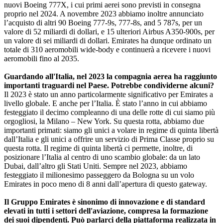
nuovi Boeing 777X, i cui primi aerei sono previsti in consegna
proprio nel 2024. A novembre 2023 abbiamo inoltre annunciato
l’acquisto di altri 90 Boeing 777-9s, 777-8s, and 5 787s, per un
valore di 52 miliardi di dollari, e 15 ulteriori Airbus A350-900s, per
un valore di sei miliardi di dollari. Emirates ha dunque ordinato un
totale di 310 aeromobili wide-body e continuerà a ricevere i nuovi
aeromobili fino al 2035.
Guardando all'Italia, nel 2023 la compagnia aerea ha raggiunto
importanti traguardi nel Paese. Potrebbe condividerne alcuni?
Il 2023 è stato un anno particolarmente significativo per Emirates a
livello globale. E anche per l’Italia. È stato l’anno in cui abbiamo
festeggiato il decimo compleanno di una delle rotte di cui siamo più
orgogliosi, la Milano – New York. Su questa rotta, abbiamo due
importanti primati: siamo gli unici a volare in regime di quinta libertà
dall’Italia e gli unici a offrire un servizio di Prima Classe proprio su
questa rotta. Il regime di quinta libertà ci permette, inoltre, di
posizionare l’Italia al centro di uno scambio globale: da un lato
Dubai, dall’altro gli Stati Uniti. Sempre nel 2023, abbiamo
festeggiato il milionesimo passeggero da Bologna su un volo
Emirates in poco meno di 8 anni dall’apertura di questo gateway.
Il Gruppo Emirates è sinonimo di innovazione e di standard
elevati in tutti i settori dell'aviazione, compresa la formazione
dei suoi dipendenti. Può parlarci della piattaforma realizzata in