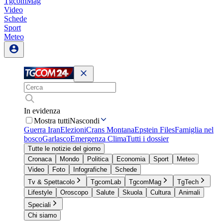
TgcomMag
Video
Schede
Sport
Meteo
In evidenza
Mostra tutti
Nascondi
Guerra Iran
Elezioni
Crans Montana
Epstein Files
Famiglia nel
bosco
Garlasco
Emergenza Clima
Tutti i dossier
Tutte le notizie del giorno
Cronaca
Mondo
Politica
Economia
Sport
Meteo
Video
Foto
Infografiche
Schede
Tv & Spettacolo
TgcomLab
TgcomMag
TgTech
Lifestyle
Oroscopo
Salute
Skuola
Cultura
Animali
Speciali
Chi siamo