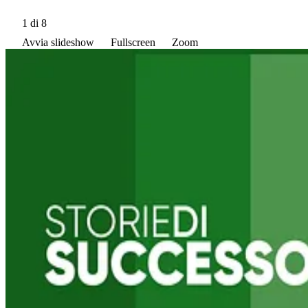
1
di 8
Avvia slideshow
Fullscreen
Zoom