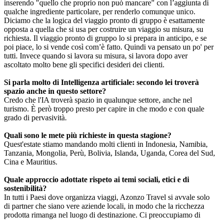
inserendo "quello che proprio non può mancare" con l’aggiunta di
qualche ingrediente particolare, per renderlo comunque unico.
Diciamo che la logica del viaggio pronto di gruppo è esattamente
opposta a quella che si usa per costruire un viaggio su misura, su
richiesta. Il viaggio pronto di gruppo lo si prepara in anticipo, e se
poi piace, lo si vende così com’è fatto. Quindi va pensato un po' per
tutti. Invece quando si lavora su misura, si lavora dopo aver
ascoltato molto bene gli specifici desideri dei clienti.
Si parla molto di Intelligenza artificiale: secondo lei troverà
spazio anche in questo settore?
Credo che l'IA troverà spazio in qualunque settore, anche nel
turismo. È però troppo presto per capire in che modo e con quale
grado di pervasività.
Quali sono le mete più richieste in questa stagione?
Quest'estate stiamo mandando molti clienti in Indonesia, Namibia,
Tanzania, Mongolia, Perù, Bolivia, Islanda, Uganda, Corea del Sud,
Cina e Mauritius.
Quale approccio adottate rispeto ai temi sociali, etici e di
sostenibilità?
In tutti i Paesi dove organizza viaggi, Azonzo Travel si avvale solo
di partner che siano vere aziende locali, in modo che la ricchezza
prodotta rimanga nel luogo di destinazione. Ci preoccupiamo di