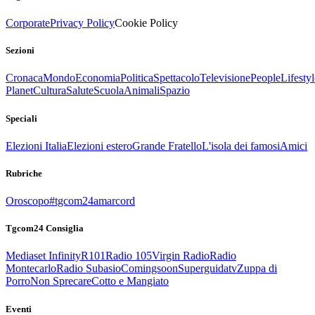
Corporate
Privacy Policy
Cookie Policy
Sezioni
Cronaca
Mondo
Economia
Politica
Spettacolo
Televisione
People
Lifestyl
Planet
Cultura
Salute
Scuola
Animali
Spazio
Speciali
Elezioni Italia
Elezioni estero
Grande Fratello
L'isola dei famosi
Amici
Rubriche
Oroscopo
#tgcom24amarcord
Tgcom24 Consiglia
Mediaset Infinity
R101
Radio 105
Virgin Radio
Radio
Montecarlo
Radio Subasio
Comingsoon
Superguidatv
Zuppa di
Porro
Non Sprecare
Cotto e Mangiato
Eventi