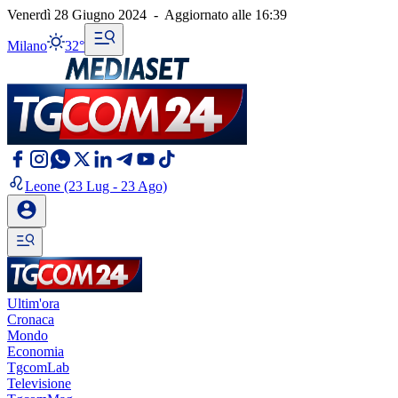
Venerdì 28 Giugno 2024
-
Aggiornato alle
16:39
Milano
32°
Leone
(23 Lug - 23 Ago)
Ultim'ora
Cronaca
Mondo
Economia
TgcomLab
Televisione