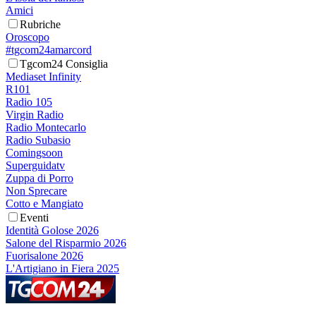
Amici
Rubriche
Oroscopo
#tgcom24amarcord
Tgcom24 Consiglia
Mediaset Infinity
R101
Radio 105
Virgin Radio
Radio Montecarlo
Radio Subasio
Comingsoon
Superguidatv
Zuppa di Porro
Non Sprecare
Cotto e Mangiato
Eventi
Identità Golose 2026
Salone del Risparmio 2026
Fuorisalone 2026
L'Artigiano in Fiera 2025