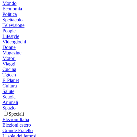
Mondo
Economia
Politica
Spettacolo
Televisione
People
Lifestyle
Videogiochi
Donne
Magazine
Motori
Viaggi
Cucina
Tgtech
E-Planet
Cultura
Salute
Scuola
Animali
Spazio
Speciali
Elezioni Italia
Elezioni estero
Grande Fratello
L'isola dei famosi