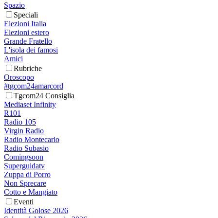
Spazio
Speciali
Elezioni Italia
Elezioni estero
Grande Fratello
L'isola dei famosi
Amici
Rubriche
Oroscopo
#tgcom24amarcord
Tgcom24 Consiglia
Mediaset Infinity
R101
Radio 105
Virgin Radio
Radio Montecarlo
Radio Subasio
Comingsoon
Superguidatv
Zuppa di Porro
Non Sprecare
Cotto e Mangiato
Eventi
Identità Golose 2026