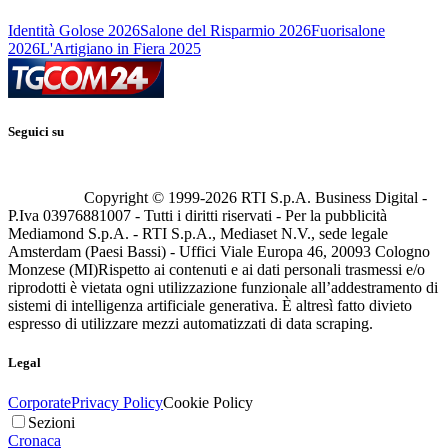
Identità Golose 2026
Salone del Risparmio 2026
Fuorisalone
2026
L'Artigiano in Fiera 2025
Seguici su
Copyright © 1999-
2026
RTI S.p.A. Business Digital -
P.Iva 03976881007 - Tutti i diritti riservati - Per la pubblicità
Mediamond S.p.A. - RTI S.p.A., Mediaset N.V., sede legale
Amsterdam (Paesi Bassi) - Uffici Viale Europa 46, 20093 Cologno
Monzese (MI)
Rispetto ai contenuti e ai dati personali trasmessi e/o
riprodotti è vietata ogni utilizzazione funzionale all’addestramento di
sistemi di intelligenza artificiale generativa. È altresì fatto divieto
espresso di utilizzare mezzi automatizzati di data scraping.
Legal
Corporate
Privacy Policy
Cookie Policy
Sezioni
Cronaca