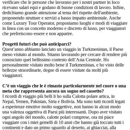
verificare che le persone che lavorano per i nostri partner in loco
ricevano salari equi e godano di buone condizioni di lavoro. Infine,
dedichiamo grande attenzione al tema del rispetto dell'ambiente,
proponendo strutture e servizi a basso impatto ambientale. Anche
come Luxury Tour Operator, proponiamo luoghi e modi di viaggiare
in linea con un concetto moderno e discreto di lusso, per viaggiatori
che preferiscono essere e non apparire.
Progetti futuri che può anticiparci?
Quest’anno abbiamo lanciato un viaggio in Turkmenistan, il Paese
meno visitato al mondo. Stiamo lavorando per cercare di rendere più
conosciuto quel bellissimo contesto dell’Asia Centrale. Ho
personalmente visitato molto bene il Turkmenistan, e ho visto delle
bellezze straordinarie, degne di essere visitate da molti più
viaggiatori.
C’è un viaggio che le è rimasto particolarmente nel cuore o una
meta che rappresenta ancora un sogno nel cassetto?
I ricordi di viaggio più belli li ho sulla Calotta polare artica, in
Nepal, Yemen, Pakistan, Siria e Bolivia. Ma sono tutti ricordi legati
a esperienze emotive molto soggettive, non hanno in alcun modo
una valenza oggettiva di Paesi più interessanti. Dopo aver visitato
ogni angolo del mondo, calotte polari comprese, ora mi piace
viaggiare con i miei gemelli di 10 anni che hanno già toccato tutti i
continenti e dato un primo sguardo al deserto, ai ghiacciai, alla