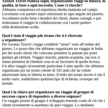
Azonzo Travel realizza sogni, organizzando viaggi su misura, di
qualità, in base a ogni necessità. Come ci riuscite?
Abbiamo competenza ed esperienza diretta maturata sul campo.
Lavoriamo con partner super selezionati in ogni angolo del pianeta.
Ascoltiamo molto bene i desideri dei clienti, diamo consigli, e poi
realizziamo il viaggio in collaborazione con i nostri partner
nella destinazione scelta.
Qual è stato il viaggio più strano che si è ritrovato
a organizzare?
Per Azonzo Travel i viaggi cosiddetti "strani" sono all’ordine del
giorno. Le posso dire che abbiamo organizzato un viaggio in India
per dei nostri clienti che volevano prendere la patente per poter
guidare gli elefanti. Viaggio riuscito, patente acquisita, ma non ci
siamo permessi di chiedere cosa se ne facessero di quella licenza.
Un altro viaggio sicuramente particolare è stato quello che abbiamo
organizzato per un nostro cliente di 102 anni che ha voluto
attraversare tutta la Siberia in treno. Il bello del nostro lavoro è che è
molto vario, soddisfiamo qualsiasi tipo di richiesta, ovunque nel
mondo.
Qual è la chiave per organizzare un viaggio di gruppo di
successo capace di rispondere a diverse esigenze?
Un viaggio pronto di gruppo è sviluppato tenendo conto di ciò che i
clienti sicuramente si aspettano da quel viaggio. Lo studiamo