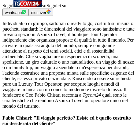
Segui
su
Seguici su
whatsapp
discover
Individuali o di gruppo, sartoriali o ready to go, costruiti su misura o
pacchetti standard: le dimensioni del viaggiare sono tantissime e tutte
trovano spazio in Azonzo Travel, il boutique Tour Operator
indipendente che organizza proposte di qualità in tutto il mondo. Per
arrivare in qualsiasi angolo del mondo, sempre con grande
attenzione al rispetto dei temi sociali, etici e di sostenibilità
ambientale. Che si voglia fare un'esperienza di scoperta, una
spedizione, un giro culturale o uno naturalistico, un viaggio di nozze
o un family trip, un viaggio aziendale o un'esperienza per disabili,
l'azienda costruisce una proposta mirata sulle specifiche esigenze del
cliente, sia esso privato o aziendale. Riuscendo a essere su richiesta
pure un Luxury Tour Operator, per scoprire luoghi e modi di
viaggiare in linea con un concetto moderno e discreto di lusso. Il
fondatore e Ceo Fabio Chisari racconta a
Tgcom24
quali sono le
caratteristiche che rendono Azonzo Travel un operatore unico nel
mondo del turismo.
Fabio Chisari: "Il viaggio perfetto? Esiste ed è quello costruito
sui desiderata del cliente"