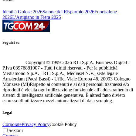
Identità Golose 2026
Salone del Risparmio 2026
Fuorisalone
2026
L'Artigiano in Fiera 2025
Seguici su
Copyright © 1999-
2026
RTI S.p.A. Business Digital -
P.Iva 03976881007 - Tutti i diritti riservati - Per la pubblicità
Mediamond S.p.A. - RTI S.p.A., Mediaset N.V., sede legale
Amsterdam (Paesi Bassi) - Uffici Viale Europa 46, 20093 Cologno
Monzese (MI)
Rispetto ai contenuti e ai dati personali trasmessi e/o
riprodotti è vietata ogni utilizzazione funzionale all’addestramento di
sistemi di intelligenza artificiale generativa. È altresì fatto divieto
espresso di utilizzare mezzi automatizzati di data scraping.
Legal
Corporate
Privacy Policy
Cookie Policy
Sezioni
Cronaca