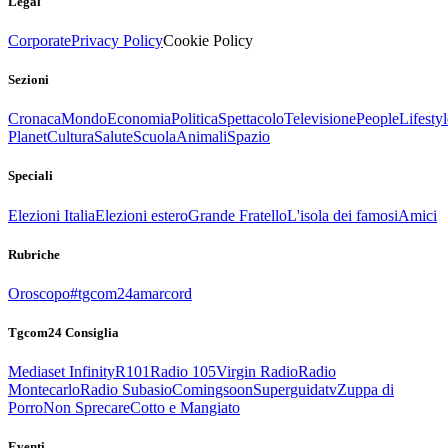
Legal
Corporate
Privacy Policy
Cookie Policy
Sezioni
Cronaca
Mondo
Economia
Politica
Spettacolo
Televisione
People
Lifestyl
Planet
Cultura
Salute
Scuola
Animali
Spazio
Speciali
Elezioni Italia
Elezioni estero
Grande Fratello
L'isola dei famosi
Amici
Rubriche
Oroscopo
#tgcom24amarcord
Tgcom24 Consiglia
Mediaset Infinity
R101
Radio 105
Virgin Radio
Radio
Montecarlo
Radio Subasio
Comingsoon
Superguidatv
Zuppa di
Porro
Non Sprecare
Cotto e Mangiato
Eventi