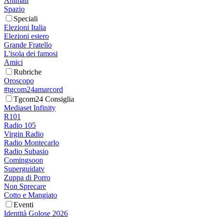
Animali
Spazio
Speciali
Elezioni Italia
Elezioni estero
Grande Fratello
L'isola dei famosi
Amici
Rubriche
Oroscopo
#tgcom24amarcord
Tgcom24 Consiglia
Mediaset Infinity
R101
Radio 105
Virgin Radio
Radio Montecarlo
Radio Subasio
Comingsoon
Superguidatv
Zuppa di Porro
Non Sprecare
Cotto e Mangiato
Eventi
Identità Golose 2026