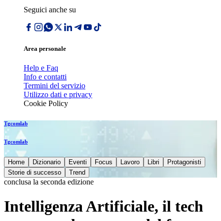
Seguici anche su
Area personale
Help e Faq
Info e contatti
Termini del servizio
Utilizzo dati e privacy
Cookie Policy
Tgcomlab
Tgcomlab
Home
Dizionario
Eventi
Focus
Lavoro
Libri
Protagonisti
Storie di successo
Trend
conclusa la seconda edizione
Intelligenza Artificiale, il tech