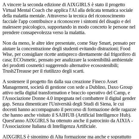
A vincere la seconda edizione di AIXGIRLS è stato il progetto
Virtual Mental Coach che applica l'AI alla delicata tematica sociale
della malattia mentale. Attraverso la tecnica del riconoscimento
facciale l'app contribuisce a riconoscere i sintomi del disagio e del
malessere psicologico, supportando in modo concreto le persone nel
prendere consapevolezza verso la malattia.
Non da meno, le altre idee presentate, come Stay Smart, pensato per
aiutare la concentrazione degli studenti evitando distrazioni; Food
Wise, per consigliare ricette antispreco direttamente dal frigorifero di
casa; ECOsmetic, pensato per analizzare la sostenibilità ambientale
dei prodotti cosmetici suggerendo alternative ecosostenibili;
Trush2Treause per il riutilizzo degli scarti.
A sostenere il progetto fin dalla sua creazione Fineco Asset
Management, società di gestione con sede a Dublino, Daxo Group
attivo nella digital transformation e braccio operativo del Camp, e
l'Associazione Donne 4.0 impegnata nel combattere il digital gender
gap. Senza dimenticare l'Università degli Studi di Siena, le cui
docenti hanno accompagnato il percorso di formazione delle ragazze
che hanno anche visitato il SAIHUB (Artificial Intelligence Hub).
Quest'anno AIXGIRLS ha ottenuto anche il patrocinio da AIXIA -
l'Associazione Italiana di Intelligenza Artificiale.
AIXGIRLS è sinonimo di Alta formazione ma anche e soprattutto