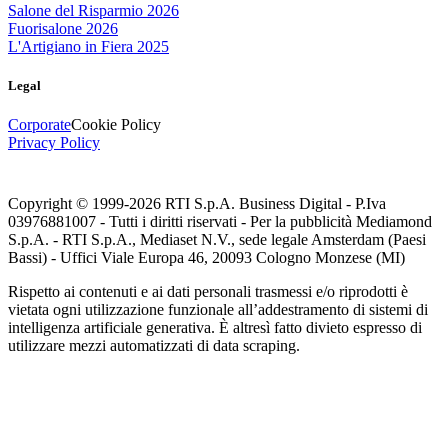
Salone del Risparmio 2026
Fuorisalone 2026
L'Artigiano in Fiera 2025
Legal
Corporate
Cookie Policy
Privacy Policy
Copyright © 1999-
2026
RTI S.p.A. Business Digital - P.Iva
03976881007 - Tutti i diritti riservati - Per la pubblicità Mediamond
S.p.A. - RTI S.p.A., Mediaset N.V., sede legale Amsterdam (Paesi
Bassi) - Uffici Viale Europa 46, 20093 Cologno Monzese (MI)
Rispetto ai contenuti e ai dati personali trasmessi e/o riprodotti è
vietata ogni utilizzazione funzionale all’addestramento di sistemi di
intelligenza artificiale generativa. È altresì fatto divieto espresso di
utilizzare mezzi automatizzati di data scraping.