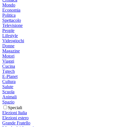
Mondo
Economia
Politica
Spettacolo
Televisione
People
Lifestyle
Videogiochi
Donne
Magazine
Motori
Viaggi
Cucina
Tgtech
E-Planet
Cultura
Salute
Scuola
Animali
Spazio
Speciali
Elezioni Italia
Elezioni estero
Grande Fratello