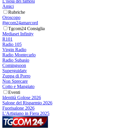
L'isola dei famosi
Amici
Rubriche
Oroscopo
#tgcom24amarcord
Tgcom24 Consiglia
Mediaset Infinity
R101
Radio 105
Virgin Radio
Radio Montecarlo
Radio Subasio
Comingsoon
Superguidatv
Zuppa di Porro
Non Sprecare
Cotto e Mangiato
Eventi
Identità Golose 2026
Salone del Risparmio 2026
Fuorisalone 2026
L'Artigiano in Fiera 2025