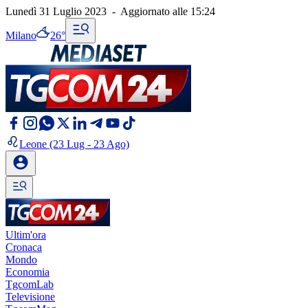
Lunedì 31 Luglio 2023
-
Aggiornato alle
15:24
Milano
26°
Leone
(23 Lug - 23 Ago)
Ultim'ora
Cronaca
Mondo
Economia
TgcomLab
Televisione