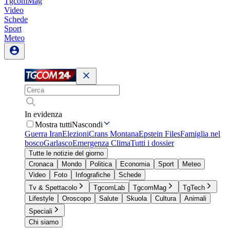
TgcomMag
Video
Schede
Sport
Meteo
In evidenza
Mostra tutti
Nascondi
Guerra Iran
Elezioni
Crans Montana
Epstein Files
Famiglia nel
bosco
Garlasco
Emergenza Clima
Tutti i dossier
Tutte le notizie del giorno
Cronaca
Mondo
Politica
Economia
Sport
Meteo
Video
Foto
Infografiche
Schede
Tv & Spettacolo
TgcomLab
TgcomMag
TgTech
Lifestyle
Oroscopo
Salute
Skuola
Cultura
Animali
Speciali
Chi siamo