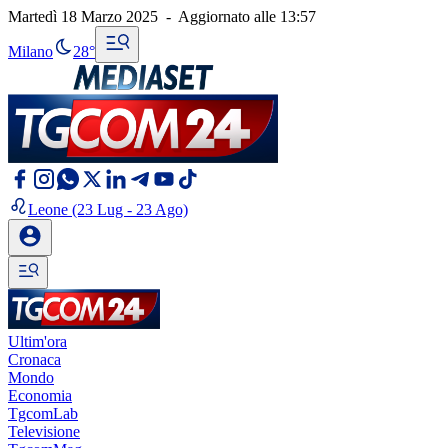
Martedì 18 Marzo 2025
-
Aggiornato alle
13:57
Milano
28°
Leone
(23 Lug - 23 Ago)
Ultim'ora
Cronaca
Mondo
Economia
TgcomLab
Televisione