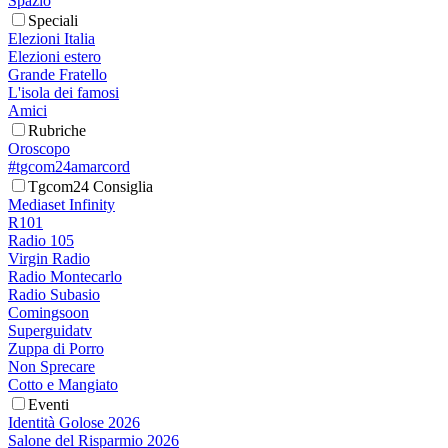
Spazio
Speciali
Elezioni Italia
Elezioni estero
Grande Fratello
L'isola dei famosi
Amici
Rubriche
Oroscopo
#tgcom24amarcord
Tgcom24 Consiglia
Mediaset Infinity
R101
Radio 105
Virgin Radio
Radio Montecarlo
Radio Subasio
Comingsoon
Superguidatv
Zuppa di Porro
Non Sprecare
Cotto e Mangiato
Eventi
Identità Golose 2026
Salone del Risparmio 2026