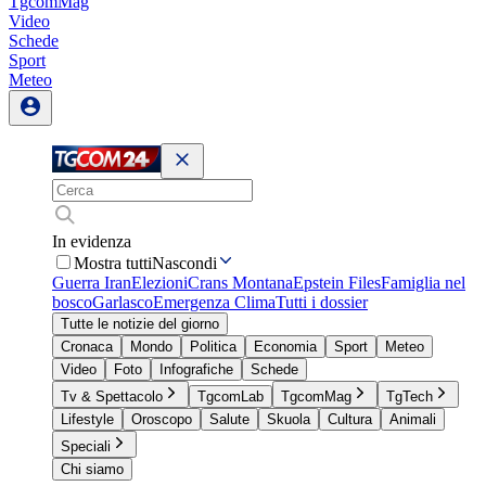
TgcomMag
Video
Schede
Sport
Meteo
In evidenza
Mostra tutti
Nascondi
Guerra Iran
Elezioni
Crans Montana
Epstein Files
Famiglia nel
bosco
Garlasco
Emergenza Clima
Tutti i dossier
Tutte le notizie del giorno
Cronaca
Mondo
Politica
Economia
Sport
Meteo
Video
Foto
Infografiche
Schede
Tv & Spettacolo
TgcomLab
TgcomMag
TgTech
Lifestyle
Oroscopo
Salute
Skuola
Cultura
Animali
Speciali
Chi siamo