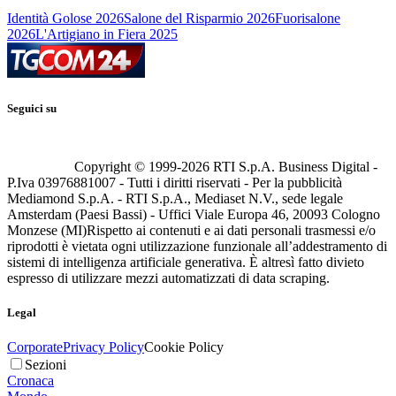
Identità Golose 2026
Salone del Risparmio 2026
Fuorisalone
2026
L'Artigiano in Fiera 2025
Seguici su
Copyright © 1999-
2026
RTI S.p.A. Business Digital -
P.Iva 03976881007 - Tutti i diritti riservati - Per la pubblicità
Mediamond S.p.A. - RTI S.p.A., Mediaset N.V., sede legale
Amsterdam (Paesi Bassi) - Uffici Viale Europa 46, 20093 Cologno
Monzese (MI)
Rispetto ai contenuti e ai dati personali trasmessi e/o
riprodotti è vietata ogni utilizzazione funzionale all’addestramento di
sistemi di intelligenza artificiale generativa. È altresì fatto divieto
espresso di utilizzare mezzi automatizzati di data scraping.
Legal
Corporate
Privacy Policy
Cookie Policy
Sezioni
Cronaca