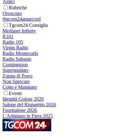
Amici
Rubriche
Oroscopo
#tgcom24amarcord
Tgcom24 Consiglia
Mediaset Infinity
R101
Radio 105
Virgin Radio
Radio Montecarlo
Radio Subasio
Comingsoon
Superguidatv
Zuppa di Porro
Non Sprecare
Cotto e Mangiato
Eventi
Identità Golose 2026
Salone del Risparmio 2026
Fuorisalone 2026
L'Artigiano in Fiera 2025