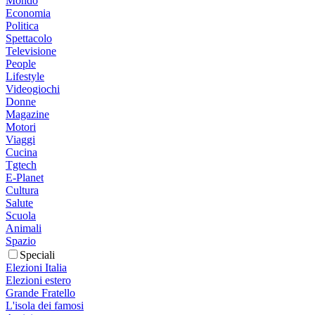
Mondo
Economia
Politica
Spettacolo
Televisione
People
Lifestyle
Videogiochi
Donne
Magazine
Motori
Viaggi
Cucina
Tgtech
E-Planet
Cultura
Salute
Scuola
Animali
Spazio
Speciali
Elezioni Italia
Elezioni estero
Grande Fratello
L'isola dei famosi