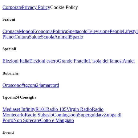
Corporate
Privacy Policy
Cookie Policy
Sezioni
Cronaca
Mondo
Economia
Politica
Spettacolo
Televisione
People
Lifestyl
Planet
Cultura
Salute
Scuola
Animali
Spazio
Speciali
Elezioni Italia
Elezioni estero
Grande Fratello
L'isola dei famosi
Amici
Rubriche
Oroscopo
#tgcom24amarcord
Tgcom24 Consiglia
Mediaset Infinity
R101
Radio 105
Virgin Radio
Radio
Montecarlo
Radio Subasio
Comingsoon
Superguidatv
Zuppa di
Porro
Non Sprecare
Cotto e Mangiato
Eventi