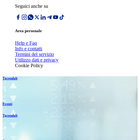
Seguici anche su
Area personale
Help e Faq
Info e contatti
Termini del servizio
Utilizzo dati e privacy
Cookie Policy
Tgcomlab
Eventi
Tgcomlab