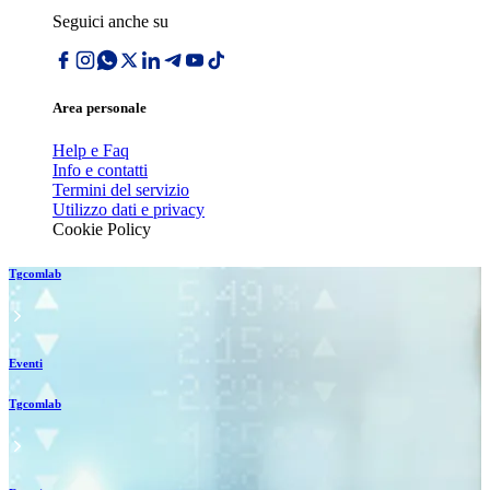
Seguici anche su
Area personale
Help e Faq
Info e contatti
Termini del servizio
Utilizzo dati e privacy
Cookie Policy
Tgcomlab
Eventi
Tgcomlab