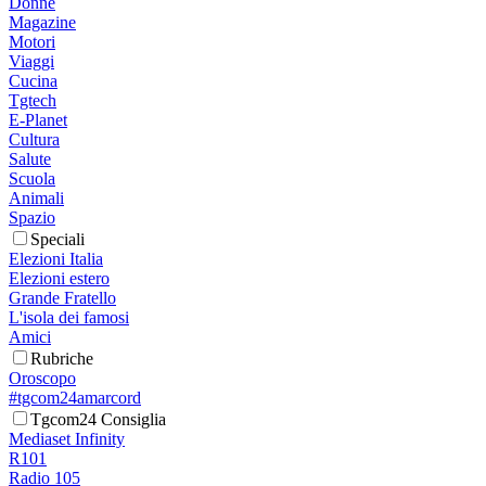
Donne
Magazine
Motori
Viaggi
Cucina
Tgtech
E-Planet
Cultura
Salute
Scuola
Animali
Spazio
Speciali
Elezioni Italia
Elezioni estero
Grande Fratello
L'isola dei famosi
Amici
Rubriche
Oroscopo
#tgcom24amarcord
Tgcom24 Consiglia
Mediaset Infinity
R101
Radio 105