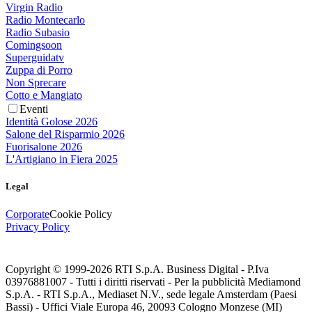
Virgin Radio
Radio Montecarlo
Radio Subasio
Comingsoon
Superguidatv
Zuppa di Porro
Non Sprecare
Cotto e Mangiato
Eventi
Identità Golose 2026
Salone del Risparmio 2026
Fuorisalone 2026
L'Artigiano in Fiera 2025
Legal
Corporate
Cookie Policy
Privacy Policy
Copyright © 1999-
2026
RTI S.p.A. Business Digital - P.Iva
03976881007 - Tutti i diritti riservati - Per la pubblicità Mediamond
S.p.A. - RTI S.p.A., Mediaset N.V., sede legale Amsterdam (Paesi
Bassi) - Uffici Viale Europa 46, 20093 Cologno Monzese (MI)