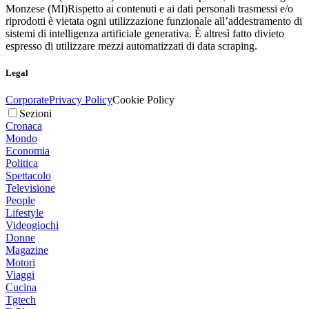
Monzese (MI)
Rispetto ai contenuti e ai dati personali trasmessi e/o
riprodotti è vietata ogni utilizzazione funzionale all’addestramento di
sistemi di intelligenza artificiale generativa. È altresì fatto divieto
espresso di utilizzare mezzi automatizzati di data scraping.
Legal
Corporate
Privacy Policy
Cookie Policy
Sezioni
Cronaca
Mondo
Economia
Politica
Spettacolo
Televisione
People
Lifestyle
Videogiochi
Donne
Magazine
Motori
Viaggi
Cucina
Tgtech