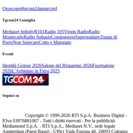
Oroscopo
#tgcom24amarcord
Tgcom24 Consiglia
Mediaset Infinity
R101
Radio 105
Virgin Radio
Radio
Montecarlo
Radio Subasio
Comingsoon
Superguidatv
Zuppa di
Porro
Non Sprecare
Cotto e Mangiato
Eventi
Identità Golose 2026
Salone del Risparmio 2026
Fuorisalone
2026
L'Artigiano in Fiera 2025
Seguici su
Copyright © 1999-
2026
RTI S.p.A. Business Digital -
P.Iva 03976881007 - Tutti i diritti riservati - Per la pubblicità
Mediamond S.p.A. - RTI S.p.A., Mediaset N.V., sede legale
Amsterdam (Paesi Bassi) - Uffici Viale Europa 46, 20093 Cologno