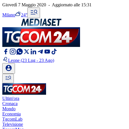
Giovedì 7 Maggio 2020
-
Aggiornato alle
15:31
Milano
24°
Leone
(23 Lug - 23 Ago)
Ultim'ora
Cronaca
Mondo
Economia
TgcomLab
Televisione