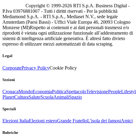
Copyright © 1999-
2026
RTI S.p.A. Business Digital -
P.Iva 03976881007 - Tutti i diritti riservati - Per la pubblicità
Mediamond S.p.A. - RTI S.p.A., Mediaset N.V., sede legale
Amsterdam (Paesi Bassi) - Uffici Viale Europa 46, 20093 Cologno
Monzese (MI)
Rispetto ai contenuti e ai dati personali trasmessi e/o
riprodotti è vietata ogni utilizzazione funzionale all’addestramento di
sistemi di intelligenza artificiale generativa. È altresì fatto divieto
espresso di utilizzare mezzi automatizzati di data scraping.
Legal
Corporate
Privacy Policy
Cookie Policy
Sezioni
Cronaca
Mondo
Economia
Politica
Spettacolo
Televisione
People
Lifestyl
Planet
Cultura
Salute
Scuola
Animali
Spazio
Speciali
Elezioni Italia
Elezioni estero
Grande Fratello
L'isola dei famosi
Amici
Rubriche