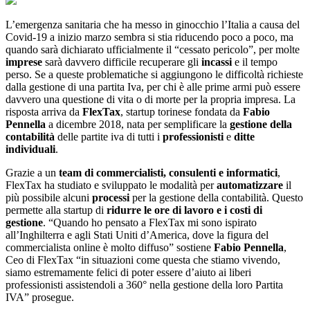
L’emergenza sanitaria che ha messo in ginocchio l’Italia a causa del
Covid-19 a inizio marzo sembra si stia riducendo poco a poco, ma
quando sarà dichiarato ufficialmente il “cessato pericolo”, per molte
imprese
sarà davvero difficile recuperare gli
incassi
e il tempo
perso. Se a queste problematiche si aggiungono le difficoltà richieste
dalla gestione di una partita Iva, per chi è alle prime armi può essere
davvero una questione di vita o di morte per la propria impresa. La
risposta arriva da
FlexTax
, startup torinese fondata da
Fabio
Pennella
a dicembre 2018, nata per semplificare la
gestione della
contabilità
delle partite iva di tutti i
professionisti
e
ditte
individuali
.
Grazie a un
team di commercialisti, consulenti e informatici
,
FlexTax ha studiato e sviluppato le modalità per
automatizzare
il
più possibile alcuni
processi
per la gestione della contabilità. Questo
permette alla startup di
ridurre le ore di lavoro e i costi di
gestione
. “Quando ho pensato a FlexTax mi sono ispirato
all’Inghilterra e agli Stati Uniti d’America, dove la figura del
commercialista online è molto diffuso” sostiene
Fabio Pennella
,
Ceo di FlexTax “in situazioni come questa che stiamo vivendo,
siamo estremamente felici di poter essere d’aiuto ai liberi
professionisti assistendoli a 360° nella gestione della loro Partita
IVA” prosegue.