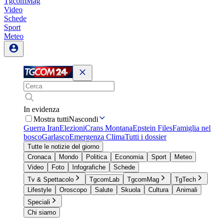
TgcomMag
Video
Schede
Sport
Meteo
In evidenza
Mostra tutti
Nascondi
Guerra Iran
Elezioni
Crans Montana
Epstein Files
Famiglia nel
bosco
Garlasco
Emergenza Clima
Tutti i dossier
Tutte le notizie del giorno
Cronaca
Mondo
Politica
Economia
Sport
Meteo
Video
Foto
Infografiche
Schede
Tv & Spettacolo
TgcomLab
TgcomMag
TgTech
Lifestyle
Oroscopo
Salute
Skuola
Cultura
Animali
Speciali
Chi siamo