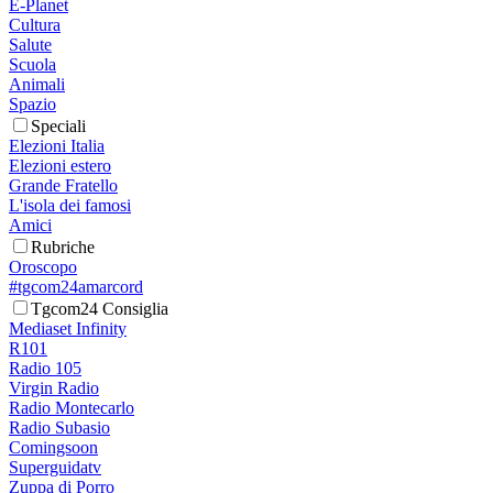
E-Planet
Cultura
Salute
Scuola
Animali
Spazio
Speciali
Elezioni Italia
Elezioni estero
Grande Fratello
L'isola dei famosi
Amici
Rubriche
Oroscopo
#tgcom24amarcord
Tgcom24 Consiglia
Mediaset Infinity
R101
Radio 105
Virgin Radio
Radio Montecarlo
Radio Subasio
Comingsoon
Superguidatv
Zuppa di Porro