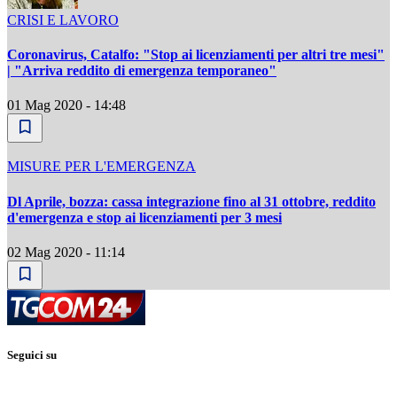
CRISI E LAVORO
Coronavirus, Catalfo: "Stop ai licenziamenti per altri tre mesi"
| "Arriva reddito di emergenza temporaneo"
01 Mag 2020 - 14:48
MISURE PER L'EMERGENZA
Dl Aprile, bozza: cassa integrazione fino al 31 ottobre, reddito
d'emergenza e stop ai licenziamenti per 3 mesi
02 Mag 2020 - 11:14
Seguici su