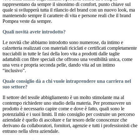
rappresentano da sempre il sinonimo di comfort, punto chiave sul
quale si svilupperà tutta il rilancio del brand con un nuovo look, ma
mantenendo sempre il carattere di vita e persone reali che il brand
Pompea veste da sempre.
Quali novità avete introdotto?
Le novità che abbiamo introdotto sono numerose, da intimo e
calzetteria realizzati con materiali riciclati e certificati completamente
tracciabili in tutte le fasi della loro vita a prodotti dalle taglie
adattabili con fibre speciali che offrono una vestibilità unica, come
una vera e propria seconda pelle, dando vita ad un intimo
“inclusivo”.
Quale consiglio dà a chi vuole intraprendere una carriera nel
suo settore?
Il settore del tessile abbigliamento è un molto stimolante ma al
contempo richiedere uno studio della materia. Per promuovere un
prodotto è necessario capire come e dove è fatto, quali sono le
potenzialità e i suoi limiti. Il mio consiglio per costruire un percorso
aziendale è quello di ascoltare e far tesoro delle conoscenze che
derivano da collaboratori, fornitori, agenzie e tutti i professionisti che
entrano nella sfera aziendale.