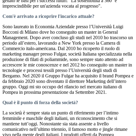
gettato le basi per i successi futuri: "La sostenibilità a 360° è
imprescindibile per un'azienda vocata al progresso".
Com'è arrivato a ricoprire l'incarico attuale?
Sono laureato in Economia Aziendale presso l’Università Luigi
Bocconi di Milano dove ho conseguito un master in General
Management. Dopo aver concluso gli studi nel 2010 ho trascorso un
periodo all’estero, lavorando a New York presso la Camera di
Commercio italo-americana. Dal 2010 ho ricoperto il ruolo di
marketing manager presso Fulgar, società Italiana specializzata nella
produzione di filati di poliammide, sono sempre stato attento ad
accrescere le mie conoscenze e nel 2012 ho conseguito un master in
tecnologie e processi tessili presso l’Università degli studi di
Bergamo. Nel 2020 il Gruppo Fulgar ha acquisito il brand Pompea e
da febbraio 2020 sono diventato il direttore Marketing dell’intero
gruppo. Oggi mi sto occupo del rilancio nel mercato italiano di
Pompea in prossima presentazione da Settembre 2021.
Qual è il punto di forza della società?
La società è sempre stata un punto di riferimento per l’intimo
femminile e maschile degli italiani, un riconoscimento che si
mantiene tutt’oggi. Nonostante sia stata assente a livello
comunicativo nell’ultimo triennio, il famoso motto e jingle rimane
vivo nella mente degli italiani. I prodotti offerti da Pompea