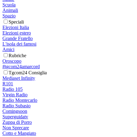
Scuola
Animali
Spazio
Speciali
Elezioni Italia
Elezioni estero
Grande Fratello
L'isola dei famosi
Amici
Rubriche
Oroscopo
#tgcom24amarcord
Tgcom24 Consiglia
Mediaset Infinity
R101
Radio 105
Virgin Radio
Radio Montecarlo
Radio Subasio
Comingsoon
Superguidatv
Zuppa di Porro
Non Sprecare
Cotto e Mangiato