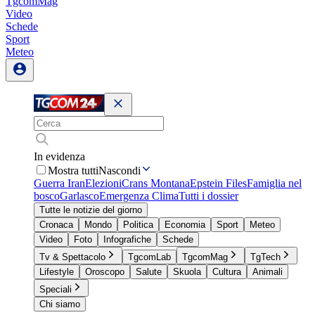
TgcomMag
Video
Schede
Sport
Meteo
In evidenza
Mostra tutti
Nascondi
Guerra Iran
Elezioni
Crans Montana
Epstein Files
Famiglia nel
bosco
Garlasco
Emergenza Clima
Tutti i dossier
Tutte le notizie del giorno
Cronaca
Mondo
Politica
Economia
Sport
Meteo
Video
Foto
Infografiche
Schede
Tv & Spettacolo
TgcomLab
TgcomMag
TgTech
Lifestyle
Oroscopo
Salute
Skuola
Cultura
Animali
Speciali
Chi siamo