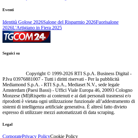
Eventi
Identità Golose 2026
Salone del Risparmio 2026
Fuorisalone
2026
L'Artigiano in Fiera 2025
Seguici su
Copyright © 1999-
2026
RTI S.p.A. Business Digital -
P.Iva 03976881007 - Tutti i diritti riservati - Per la pubblicità
Mediamond S.p.A. - RTI S.p.A., Mediaset N.V., sede legale
Amsterdam (Paesi Bassi) - Uffici Viale Europa 46, 20093 Cologno
Monzese (MI)
Rispetto ai contenuti e ai dati personali trasmessi e/o
riprodotti è vietata ogni utilizzazione funzionale all’addestramento di
sistemi di intelligenza artificiale generativa. È altresì fatto divieto
espresso di utilizzare mezzi automatizzati di data scraping.
Legal
Corporate
Privacy Policy
Cookie Policy