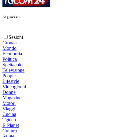
Seguici su
Sezioni
Cronaca
Mondo
Economia
Politica
Spettacolo
Televisione
People
Lifestyle
Videogiochi
Donne
Magazine
Motori
Viaggi
Cucina
Tgtech
E-Planet
Cultura
Salute