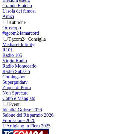
Elezioni estero
Grande Fratello
L'isola dei famosi
Amici
Rubriche
Oroscopo
#tgcom24amarcord
Tgcom24 Consiglia
Mediaset Infinity
R101
Radio 105
Virgin Radio
Radio Montecarlo
Radio Subasio
Comingsoon
Superguidatv
Zuppa di Porro
Non Sprecare
Cotto e Mangiato
Eventi
Identità Golose 2026
Salone del Risparmio 2026
Fuorisalone 2026
L'Artigiano in Fiera 2025