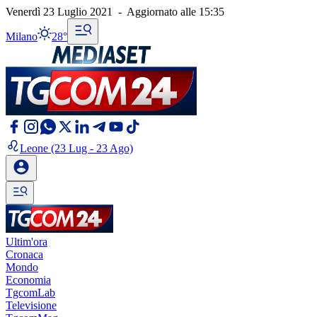
Venerdì 23 Luglio 2021
-
Aggiornato alle
15:35
Milano
28°
Leone
(23 Lug - 23 Ago)
Ultim'ora
Cronaca
Mondo
Economia
TgcomLab
Televisione