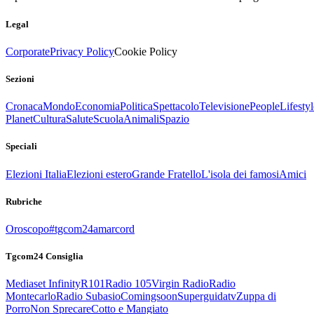
Legal
Corporate
Privacy Policy
Cookie Policy
Sezioni
Cronaca
Mondo
Economia
Politica
Spettacolo
Televisione
People
Lifestyl
Planet
Cultura
Salute
Scuola
Animali
Spazio
Speciali
Elezioni Italia
Elezioni estero
Grande Fratello
L'isola dei famosi
Amici
Rubriche
Oroscopo
#tgcom24amarcord
Tgcom24 Consiglia
Mediaset Infinity
R101
Radio 105
Virgin Radio
Radio
Montecarlo
Radio Subasio
Comingsoon
Superguidatv
Zuppa di
Porro
Non Sprecare
Cotto e Mangiato