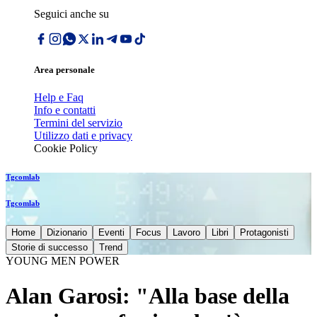
Seguici anche su
Area personale
Help e Faq
Info e contatti
Termini del servizio
Utilizzo dati e privacy
Cookie Policy
Tgcomlab
Tgcomlab
Home
Dizionario
Eventi
Focus
Lavoro
Libri
Protagonisti
Storie di successo
Trend
YOUNG MEN POWER
Alan Garosi: "Alla base della