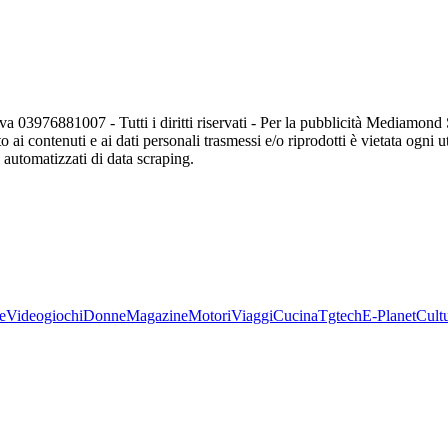
va 03976881007 - Tutti i diritti riservati - Per la pubblicità Mediamon
o ai contenuti e ai dati personali trasmessi e/o riprodotti è vietata ogni 
zi automatizzati di data scraping.
e
Videogiochi
Donne
Magazine
Motori
Viaggi
Cucina
Tgtech
E-Planet
Cult