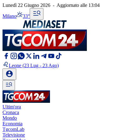
Lunedì 22 Giugno 2026
-
Aggiornato alle
13:04
Milano
33°
Leone
(23 Lug - 23 Ago)
Ultim'ora
Cronaca
Mondo
Economia
TgcomLab
Televisione