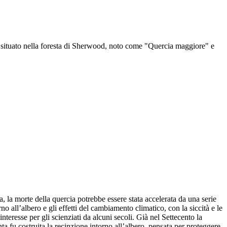
ro situato nella foresta di Sherwood, noto come "Quercia maggiore" e
, la morte della quercia potrebbe essere stata accelerata da una serie
orno all’albero e gli effetti del cambiamento climatico, con la siccità e le
nteresse per gli scienziati da alcuni secoli. Già nel Settecento la
a fu costruita la recinzione intorno all’albero, pensata per proteggere