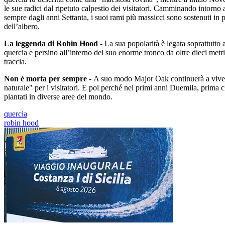
le sue radici dal ripetuto calpestio dei visitatori. Camminando intorn
sempre dagli anni Settanta, i suoi rami più massicci sono sostenuti in p
dell’albero.
La leggenda di Robin Hood -
La sua popolarità è legata soprattutto
quercia e persino all’interno del suo enorme tronco da oltre dieci metr
traccia.
Non è morta per sempre -
A suo modo Major Oak continuerà a vivere.
naturale" per i visitatori. E poi perché nei primi anni Duemila, prima c
piantati in diverse aree del mondo.
quercia
robin hood