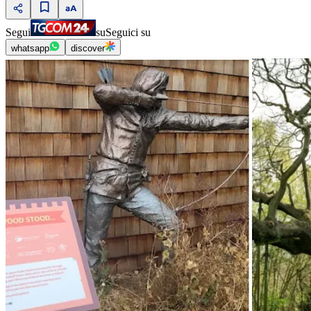
Segui
su
Seguici su
whatsapp
discover