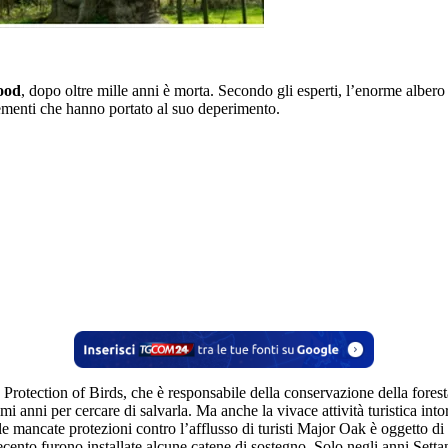
ood
, dopo oltre mille anni è morta. Secondo gli esperti, l’enorme albe
i elementi che hanno portato al suo deperimento.
Protection of Birds, che è responsabile della conservazione della foresta
ultimi anni per cercare di salvarla. Ma anche la vivace attività turistica int
e mancate protezioni contro l’afflusso di turisti Major Oak è oggetto di i
nto furono installate alcune catene di sostegno. Solo negli anni Settant