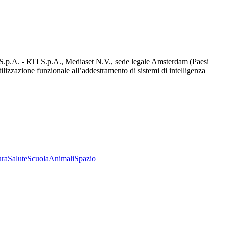
d S.p.A. - RTI S.p.A., Mediaset N.V., sede legale Amsterdam (Paesi
utilizzazione funzionale all’addestramento di sistemi di intelligenza
ura
Salute
Scuola
Animali
Spazio