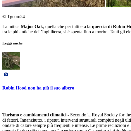
© Tgcom24
La mitica
Major Oak
, quella che per tutti era
la quercia di Robin H
tra le più antiche dell’Inghilterra, si è spenta fino a morire. Tanti gl
Leggi anche
Robin Hood non ha più il suo albero
Turismo e cambiamenti climatici -
Secondo la Royal Society for the 
di fattori. Innanzitutto, i ripetuti interventi strutturali compiuti negli 
ondate di calore sempre più frequenti e intense. Le prime recinzioni e l
quercia fu descritta come una "maestosa rovina", mentre a inizio Novece