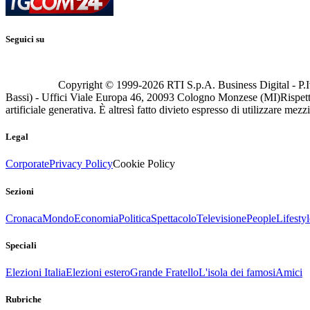
Seguici su
Copyright © 1999-
2026
RTI S.p.A. Business Digital - P.I
Bassi) - Uffici Viale Europa 46, 20093 Cologno Monzese (MI)
Rispett
artificiale generativa. È altresì fatto divieto espresso di utilizzare mez
Legal
Corporate
Privacy Policy
Cookie Policy
Sezioni
Cronaca
Mondo
Economia
Politica
Spettacolo
Televisione
People
Lifestyl
Speciali
Elezioni Italia
Elezioni estero
Grande Fratello
L'isola dei famosi
Amici
Rubriche