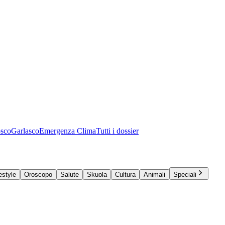
osco
Garlasco
Emergenza Clima
Tutti i dossier
estyle
Oroscopo
Salute
Skuola
Cultura
Animali
Speciali