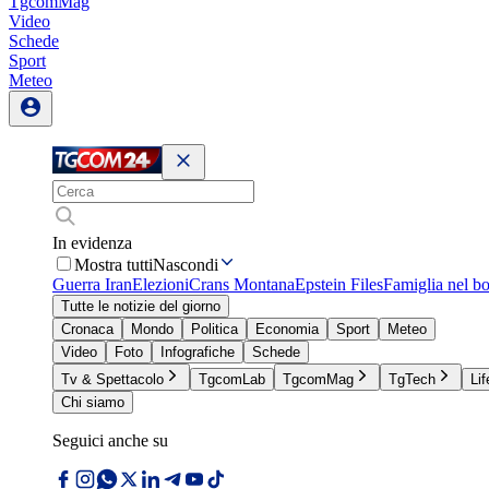
TgcomMag
Video
Schede
Sport
Meteo
In evidenza
Mostra tutti
Nascondi
Guerra Iran
Elezioni
Crans Montana
Epstein Files
Famiglia nel b
Tutte le notizie del giorno
Cronaca
Mondo
Politica
Economia
Sport
Meteo
Video
Foto
Infografiche
Schede
Tv & Spettacolo
TgcomLab
TgcomMag
TgTech
Lif
Chi siamo
Seguici anche su