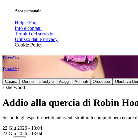
Area personale
Help e Faq
Info e contatti
Termini del servizio
Utilizzo dati e privacy
Cookie Policy
TgcomMag
TgcomMag
Cucina
Donne
Lifestyle
Viaggi
Animali
Oroscopo
Obiettivo Be
a sherwood
Addio alla quercia di Robin Hoo
Secondo gli esperti ripetuti interventi strutturali compiuti per cercare 
22 Giu 2026 - 13:04
22 Giu 2026 - 13:04