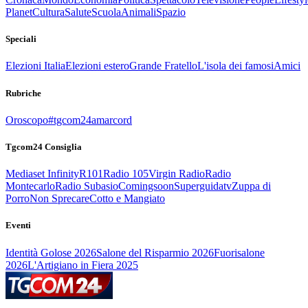
Planet
Cultura
Salute
Scuola
Animali
Spazio
Speciali
Elezioni Italia
Elezioni estero
Grande Fratello
L'isola dei famosi
Amici
Rubriche
Oroscopo
#tgcom24amarcord
Tgcom24 Consiglia
Mediaset Infinity
R101
Radio 105
Virgin Radio
Radio
Montecarlo
Radio Subasio
Comingsoon
Superguidatv
Zuppa di
Porro
Non Sprecare
Cotto e Mangiato
Eventi
Identità Golose 2026
Salone del Risparmio 2026
Fuorisalone
2026
L'Artigiano in Fiera 2025