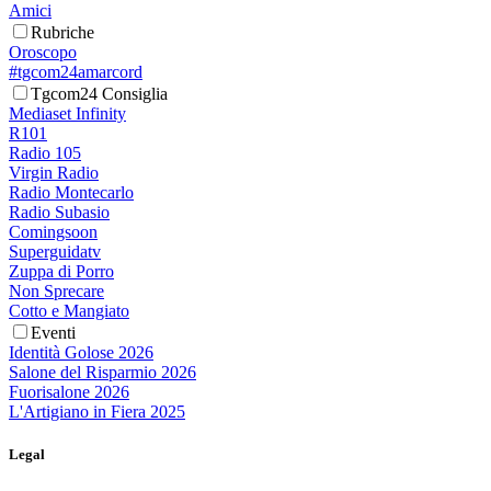
Amici
Rubriche
Oroscopo
#tgcom24amarcord
Tgcom24 Consiglia
Mediaset Infinity
R101
Radio 105
Virgin Radio
Radio Montecarlo
Radio Subasio
Comingsoon
Superguidatv
Zuppa di Porro
Non Sprecare
Cotto e Mangiato
Eventi
Identità Golose 2026
Salone del Risparmio 2026
Fuorisalone 2026
L'Artigiano in Fiera 2025
Legal