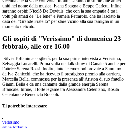
vicenda che la vede coinvolta. Inoltre, saranno in studio due amici
uniti nel nome della musica: Ivana Spagna e Beppe Carletti. Infine,
saranno ospiti: Nicolò De Devitiis, che con la sua empatia è tra i
volti più amati de “Le Iene” e Pamela Petrarolo, che ha lasciato la
casa del “Grande Fratello” per stare vicino alla sua famiglia in un
momento delicato.
Gli ospiti di "Verissimo" di domenica 23
febbraio, alle ore 16.00
Silvia Toffanin accoglierà, per la sua prima intervista a Verissimo,
Selvaggia Lucarelli. Prima volta nel talk show di Canale 5 anche per
l’attrice Serena Rossi. Inoltre, tutte le emozioni provate a Sanremo
da Iva Zanicchi, che ha ricevuto il prestigioso premio alla carriera,
Marcella Bella, commossa per la presenza all’Ariston di suo fratello
Gianni Bella e da una cantante dalla grande energia Serena
Brancale. Infine, il forte legame tra Alessandra Celentano, Rosita
Celentano e Benedicta Boccoli.
Ti potrebbe interessare
verissimo
silvia toffanin