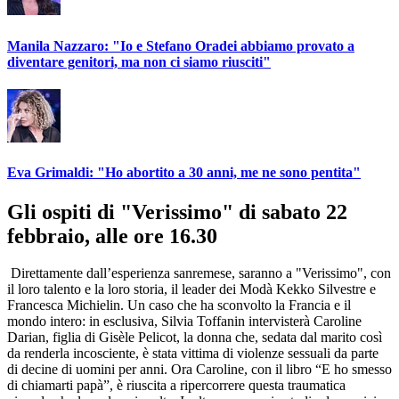
Manila Nazzaro: "Io e Stefano Oradei abbiamo provato a
diventare genitori, ma non ci siamo riusciti"
Eva Grimaldi: "Ho abortito a 30 anni, me ne sono pentita"
Gli ospiti di "Verissimo" di sabato 22
febbraio, alle ore 16.30
Direttamente dall’esperienza sanremese, saranno a "Verissimo", con
il loro talento e la loro storia, il leader dei Modà Kekko Silvestre e
Francesca Michielin. Un caso che ha sconvolto la Francia e il
mondo intero: in esclusiva, Silvia Toffanin intervisterà Caroline
Darian, figlia di Gisèle Pelicot, la donna che, sedata dal marito così
da renderla incosciente, è stata vittima di violenze sessuali da parte
di decine di uomini per anni. Ora Caroline, con il libro “E ho smesso
di chiamarti papà”, è riuscita a ripercorrere questa traumatica