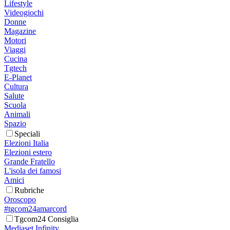
Lifestyle
Videogiochi
Donne
Magazine
Motori
Viaggi
Cucina
Tgtech
E-Planet
Cultura
Salute
Scuola
Animali
Spazio
Speciali
Elezioni Italia
Elezioni estero
Grande Fratello
L'isola dei famosi
Amici
Rubriche
Oroscopo
#tgcom24amarcord
Tgcom24 Consiglia
Mediaset Infinity