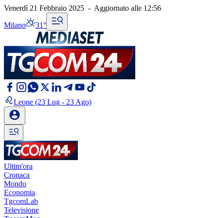
Venerdì 21 Febbraio 2025
-
Aggiornato alle
12:56
Milano
31°
Leone
(23 Lug - 23 Ago)
Ultim'ora
Cronaca
Mondo
Economia
TgcomLab
Televisione