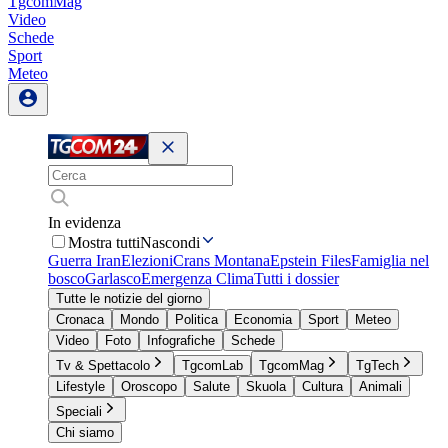
TgcomMag
Video
Schede
Sport
Meteo
In evidenza
Mostra tutti
Nascondi
Guerra Iran
Elezioni
Crans Montana
Epstein Files
Famiglia nel
bosco
Garlasco
Emergenza Clima
Tutti i dossier
Tutte le notizie del giorno
Cronaca
Mondo
Politica
Economia
Sport
Meteo
Video
Foto
Infografiche
Schede
Tv & Spettacolo
TgcomLab
TgcomMag
TgTech
Lifestyle
Oroscopo
Salute
Skuola
Cultura
Animali
Speciali
Chi siamo