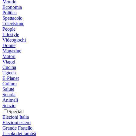
Mondo
Economia
Politica
Spettacolo
Televisione
People
Lifestyle
Videogiochi
Donne
Magazine
Motori
Viaggi
Cucina
Tgtech
E-Planet
Cultura
Salute
Scuola
Animali
Spazio
Speciali
Elezioni Italia
Elezioni estero
Grande Fratello
L'isola dei famosi