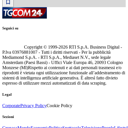
Seguici su
Copyright © 1999-
2026
RTI S.p.A. Business Digital -
P.Iva 03976881007 - Tutti i diritti riservati - Per la pubblicità
Mediamond S.p.A. - RTI S.p.A., Mediaset N.V., sede legale
Amsterdam (Paesi Bassi) - Uffici Viale Europa 46, 20093 Cologno
Monzese (MI)
Rispetto ai contenuti e ai dati personali trasmessi e/o
riprodotti è vietata ogni utilizzazione funzionale all’addestramento di
sistemi di intelligenza artificiale generativa. È altresì fatto divieto
espresso di utilizzare mezzi automatizzati di data scraping.
Legal
Corporate
Privacy Policy
Cookie Policy
Sezioni
Cronaca
Mondo
Economia
Politica
Spettacolo
Televisione
People
Lifestyl