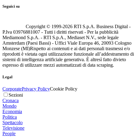
Seguici su
Copyright © 1999-
2026
RTI S.p.A. Business Digital -
P.Iva 03976881007 - Tutti i diritti riservati - Per la pubblicità
Mediamond S.p.A. - RTI S.p.A., Mediaset N.V., sede legale
Amsterdam (Paesi Bassi) - Uffici Viale Europa 46, 20093 Cologno
Monzese (MI)
Rispetto ai contenuti e ai dati personali trasmessi e/o
riprodotti è vietata ogni utilizzazione funzionale all’addestramento di
sistemi di intelligenza artificiale generativa. È altresì fatto divieto
espresso di utilizzare mezzi automatizzati di data scraping.
Legal
Corporate
Privacy Policy
Cookie Policy
Sezioni
Cronaca
Mondo
Economia
Politica
Spettacolo
Televisione
People