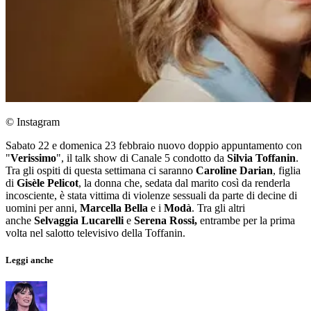
© Instagram
Sabato 22 e domenica 23 febbraio nuovo doppio appuntamento con
"
Verissimo
", il talk show di Canale 5 condotto da
Silvia Toffanin
.
Tra gli ospiti di questa settimana ci saranno
Caroline Darian
, figlia
di
Gisèle Pelicot
, la donna che, sedata dal marito così da renderla
incosciente, è stata vittima di violenze sessuali da parte di decine di
uomini per anni,
Marcella Bella
e i
Modà
. Tra gli altri
anche
Selvaggia Lucarelli
e
Serena Rossi,
entrambe per la prima
volta nel salotto televisivo della Toffanin.
Leggi anche