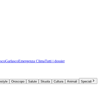
osco
Garlasco
Emergenza Clima
Tutti i dossier
estyle
Oroscopo
Salute
Skuola
Cultura
Animali
Speciali