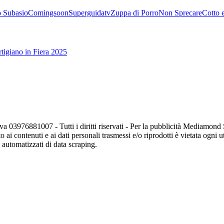
 Subasio
Comingsoon
Superguidatv
Zuppa di Porro
Non Sprecare
Cotto 
tigiano in Fiera 2025
va 03976881007 - Tutti i diritti riservati - Per la pubblicità Mediamon
o ai contenuti e ai dati personali trasmessi e/o riprodotti è vietata ogni 
zi automatizzati di data scraping.