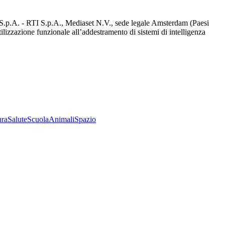
d S.p.A. - RTI S.p.A., Mediaset N.V., sede legale Amsterdam (Paesi
utilizzazione funzionale all’addestramento di sistemi di intelligenza
ura
Salute
Scuola
Animali
Spazio