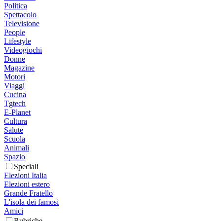
Politica
Spettacolo
Televisione
People
Lifestyle
Videogiochi
Donne
Magazine
Motori
Viaggi
Cucina
Tgtech
E-Planet
Cultura
Salute
Scuola
Animali
Spazio
Speciali
Elezioni Italia
Elezioni estero
Grande Fratello
L'isola dei famosi
Amici
Rubriche