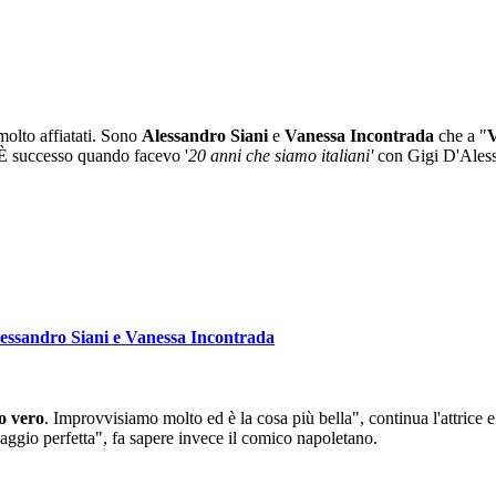
olto affiatati. Sono
Alessandro Siani
e
Vanessa Incontrada
che a "
V
"È successo quando facevo '
20 anni che siamo italiani'
con Gigi D'Aless
Alessandro Siani e Vanessa Incontrada
o vero
. Improvvisiamo molto ed è la cosa più bella", continua l'attrice e
aggio perfetta", fa sapere invece il comico napoletano.