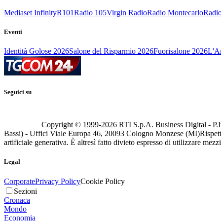
Mediaset Infinity
R101
Radio 105
Virgin Radio
Radio Montecarlo
Radio
Eventi
Identità Golose 2026
Salone del Risparmio 2026
Fuorisalone 2026
L'Ar
Seguici su
Copyright © 1999-
2026
RTI S.p.A. Business Digital - P.I
Bassi) - Uffici Viale Europa 46, 20093 Cologno Monzese (MI)
Rispett
artificiale generativa. È altresì fatto divieto espresso di utilizzare mez
Legal
Corporate
Privacy Policy
Cookie Policy
Sezioni
Cronaca
Mondo
Economia