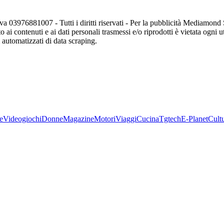
va 03976881007 - Tutti i diritti riservati - Per la pubblicità Mediamon
o ai contenuti e ai dati personali trasmessi e/o riprodotti è vietata ogni 
zi automatizzati di data scraping.
e
Videogiochi
Donne
Magazine
Motori
Viaggi
Cucina
Tgtech
E-Planet
Cult