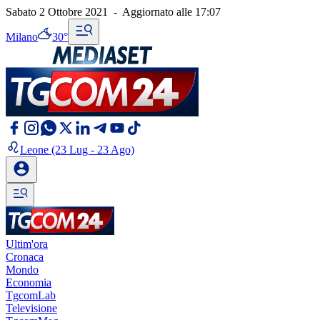
Sabato 2 Ottobre 2021
-
Aggiornato alle
17:07
Milano
30°
Leone
(23 Lug - 23 Ago)
Ultim'ora
Cronaca
Mondo
Economia
TgcomLab
Televisione