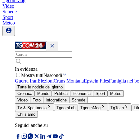
TgcomMag
Video
Schede
Sport
Meteo
In evidenza
Mostra tutti
Nascondi
Guerra Iran
Elezioni
Crans Montana
Epstein Files
Famiglia nel b
Tutte le notizie del giorno
Cronaca
Mondo
Politica
Economia
Sport
Meteo
Video
Foto
Infografiche
Schede
Tv & Spettacolo
TgcomLab
TgcomMag
TgTech
Lif
Chi siamo
Seguici anche su