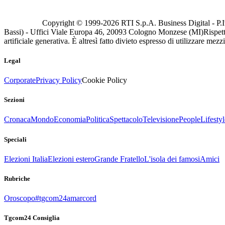
Copyright © 1999-
2026
RTI S.p.A. Business Digital - P.I
Bassi) - Uffici Viale Europa 46, 20093 Cologno Monzese (MI)
Rispett
artificiale generativa. È altresì fatto divieto espresso di utilizzare mez
Legal
Corporate
Privacy Policy
Cookie Policy
Sezioni
Cronaca
Mondo
Economia
Politica
Spettacolo
Televisione
People
Lifestyl
Speciali
Elezioni Italia
Elezioni estero
Grande Fratello
L'isola dei famosi
Amici
Rubriche
Oroscopo
#tgcom24amarcord
Tgcom24 Consiglia