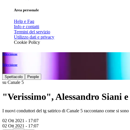
Area personale
Help e Faq
Info e contatti
Termini del servizio
Utilizzo dati e privacy
Cookie Policy
Televisione
Televisione
Spettacolo
People
su Canale 5
"Verissimo", Alessandro Siani e 
I nuovi conduttori del tg satirico di Canale 5 raccontano come si sono
02 Ott 2021 - 17:07
02 Ott 2021 - 17:07