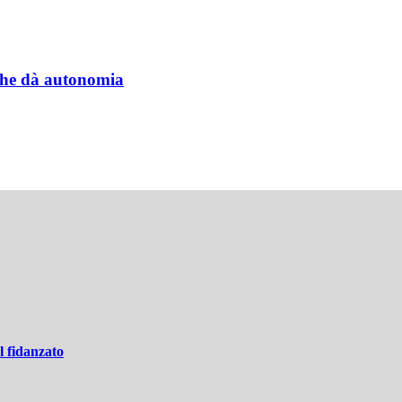
a che dà autonomia
l fidanzato