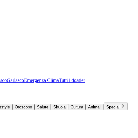
osco
Garlasco
Emergenza Clima
Tutti i dossier
estyle
Oroscopo
Salute
Skuola
Cultura
Animali
Speciali