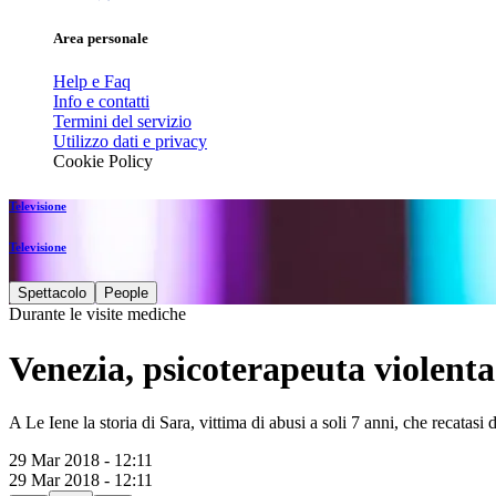
Area personale
Help e Faq
Info e contatti
Termini del servizio
Utilizzo dati e privacy
Cookie Policy
Televisione
Televisione
Spettacolo
People
Durante le visite mediche
Venezia, psicoterapeuta violenta
A Le Iene la storia di Sara, vittima di abusi a soli 7 anni, che recatasi
29 Mar 2018 - 12:11
29 Mar 2018 - 12:11