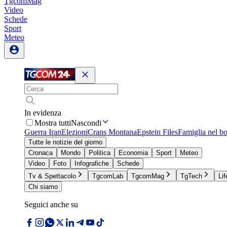
TgcomMag
Video
Schede
Sport
Meteo
In evidenza
Mostra tutti
Nascondi
Guerra Iran
Elezioni
Crans Montana
Epstein Files
Famiglia nel b
Tutte le notizie del giorno
Cronaca
Mondo
Politica
Economia
Sport
Meteo
Video
Foto
Infografiche
Schede
Tv & Spettacolo
TgcomLab
TgcomMag
TgTech
Lif
Chi siamo
Seguici anche su