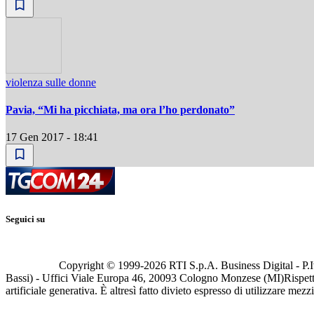
violenza sulle donne
Pavia, “Mi ha picchiata, ma ora l’ho perdonato”
17 Gen 2017 - 18:41
Seguici su
Copyright © 1999-
2026
RTI S.p.A. Business Digital - P.I
Bassi) - Uffici Viale Europa 46, 20093 Cologno Monzese (MI)
Rispett
artificiale generativa. È altresì fatto divieto espresso di utilizzare mez