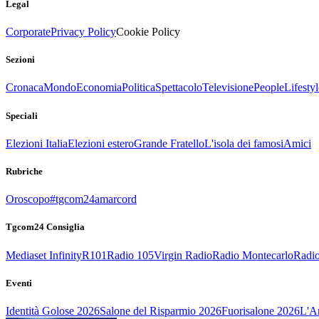
Legal
Corporate
Privacy Policy
Cookie Policy
Sezioni
Cronaca
Mondo
Economia
Politica
Spettacolo
Televisione
People
Lifestyl
Speciali
Elezioni Italia
Elezioni estero
Grande Fratello
L'isola dei famosi
Amici
Rubriche
Oroscopo
#tgcom24amarcord
Tgcom24 Consiglia
Mediaset Infinity
R101
Radio 105
Virgin Radio
Radio Montecarlo
Radio
Eventi
Identità Golose 2026
Salone del Risparmio 2026
Fuorisalone 2026
L'Ar