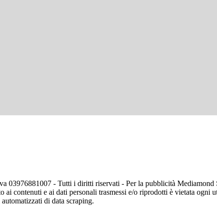
va 03976881007 - Tutti i diritti riservati - Per la pubblicità Mediamon
o ai contenuti e ai dati personali trasmessi e/o riprodotti è vietata ogni 
zi automatizzati di data scraping.