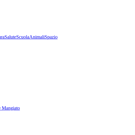
ura
Salute
Scuola
Animali
Spazio
e Mangiato