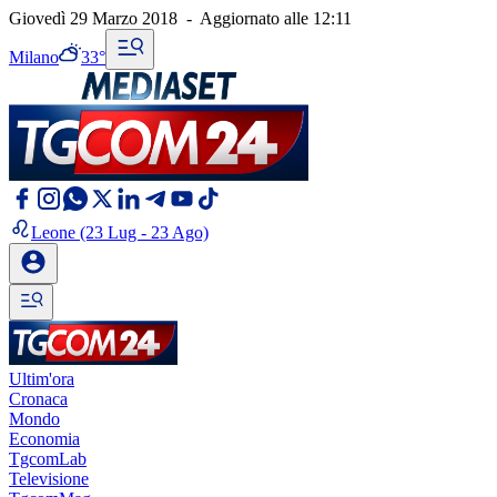
Giovedì 29 Marzo 2018
-
Aggiornato alle
12:11
Milano
33°
Leone
(23 Lug - 23 Ago)
Ultim'ora
Cronaca
Mondo
Economia
TgcomLab
Televisione