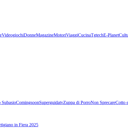
e
Videogiochi
Donne
Magazine
Motori
Viaggi
Cucina
Tgtech
E-Planet
Cult
 Subasio
Comingsoon
Superguidatv
Zuppa di Porro
Non Sprecare
Cotto 
tigiano in Fiera 2025