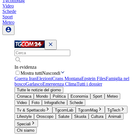
TgcomMag
Video
Schede
Sport
Meteo
In evidenza
Mostra tutti
Nascondi
Guerra Iran
Elezioni
Crans Montana
Epstein Files
Famiglia nel
bosco
Garlasco
Emergenza Clima
Tutti i dossier
Tutte le notizie del giorno
Cronaca
Mondo
Politica
Economia
Sport
Meteo
Video
Foto
Infografiche
Schede
Tv & Spettacolo
TgcomLab
TgcomMag
TgTech
Lifestyle
Oroscopo
Salute
Skuola
Cultura
Animali
Speciali
Chi siamo