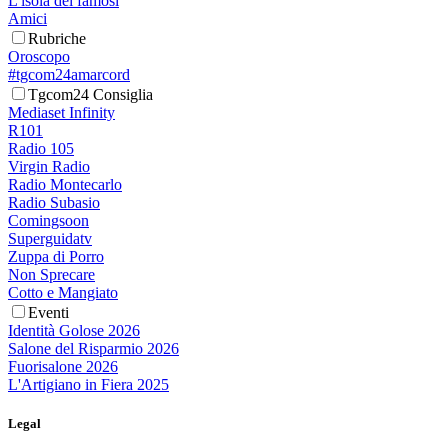
L'isola dei famosi
Amici
Rubriche
Oroscopo
#tgcom24amarcord
Tgcom24 Consiglia
Mediaset Infinity
R101
Radio 105
Virgin Radio
Radio Montecarlo
Radio Subasio
Comingsoon
Superguidatv
Zuppa di Porro
Non Sprecare
Cotto e Mangiato
Eventi
Identità Golose 2026
Salone del Risparmio 2026
Fuorisalone 2026
L'Artigiano in Fiera 2025
Legal