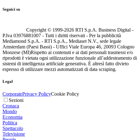
Seguici su
Copyright © 1999-
2026
RTI S.p.A. Business Digital -
P.Iva 03976881007 - Tutti i diritti riservati - Per la pubblicità
Mediamond S.p.A. - RTI S.p.A., Mediaset N.V., sede legale
Amsterdam (Paesi Bassi) - Uffici Viale Europa 46, 20093 Cologno
Monzese (MI)
Rispetto ai contenuti e ai dati personali trasmessi e/o
riprodotti è vietata ogni utilizzazione funzionale all’addestramento di
sistemi di intelligenza artificiale generativa. È altresì fatto divieto
espresso di utilizzare mezzi automatizzati di data scraping.
Legal
Corporate
Privacy Policy
Cookie Policy
Sezioni
Cronaca
Mondo
Economia
Politica
Spettacolo
Televisione
People