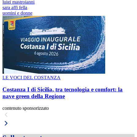
luigi mastroianni
sara affi fella
uomini e donne
LE VOCI DEL COSTANZA
Costanza I di Sicilia, tra tecnologia e comfort: la
nave green della Regione
contenuto sponsorizzato