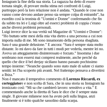
Instagram la fine della sua storia. La ragazza ha detto di essere
tornata single, di provare molta stima nei confronti di Luigi,
purtroppo però la loro relazione non è andata. “Quando le cose non
vanno come devono andare penso sia sempre colpa di entrambi”, ha
esordito così la tronista di "Uomini e Donne" confermando che fin
da subito tra lei e Luigi oltre ad esserci problemi di coppia c'erano
anche diversi problemi personali.
Luigi invece dice la sua verità sul Magazine di "Uomini e Donne":
“Ho buttato sette mesi della mia vita dietro a una persona a cui non
importa nulla di me. Mi sono innamorato della persona sbagliata.
Sara è una grande delusione.” E ancora: “Sara è sempre stata molto
distante. Io mi davo da fare in tutti i modi per vederla, mentre lei no.
Aveva un atteggiamento disinteressato e forzato.” Insomma i due
sembrano non essersi mai compresi realmente, anche perché da
quello che dice il bel deejay siciliano hanno passato pochissimo
tempo insieme: “Neanche quando sono stato male di salute ci siamo
sentiti: lei l'ha scoperto più avanti. Nel frattempo pensava a divertirsi
a Ibiza.”
Non è mancato il tempestivo commento di
Lorenzo Riccardi, ex
corteggiator
e e non scelta di Sara, che in una storia su Instagram ha
ironizzato così: “Mi sa che cambierò lavoro: sensitivo a vita.” E
commentando anche la diretta di Sara le dice che è sempre stata
single. Il giovane milanese non ha avuto peli sulla lingua, anzi
finalmente si è tolto qualche sassolino dalla scarpa.