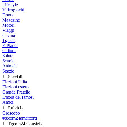
Lifestyle
Videogiochi
Donne
Magazine
Motori
Viaggi
Cucina
Tgtech
E-Planet
Cultura
Salute
Scuola
Animali
Spazio
Speciali
Elezioni Italia
Elezioni estero
Grande Fratello
L'isola dei famosi
Amici
Rubriche
Oroscopo
#tgcom24amarcord
Tgcom24 Consiglia