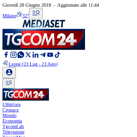
Giovedì 28 Giugno 2018
-
Aggiornato alle
11:44
Milano
32°
Leone
(23 Lug - 23 Ago)
Ultim'ora
Cronaca
Mondo
Economia
TgcomLab
Televisione