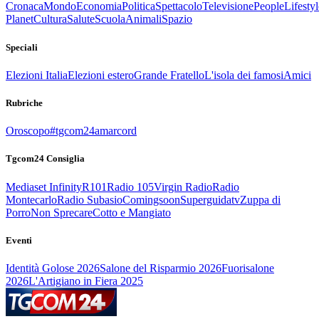
Cronaca
Mondo
Economia
Politica
Spettacolo
Televisione
People
Lifestyl
Planet
Cultura
Salute
Scuola
Animali
Spazio
Speciali
Elezioni Italia
Elezioni estero
Grande Fratello
L'isola dei famosi
Amici
Rubriche
Oroscopo
#tgcom24amarcord
Tgcom24 Consiglia
Mediaset Infinity
R101
Radio 105
Virgin Radio
Radio
Montecarlo
Radio Subasio
Comingsoon
Superguidatv
Zuppa di
Porro
Non Sprecare
Cotto e Mangiato
Eventi
Identità Golose 2026
Salone del Risparmio 2026
Fuorisalone
2026
L'Artigiano in Fiera 2025