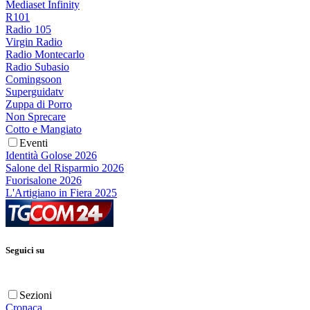
Mediaset Infinity
R101
Radio 105
Virgin Radio
Radio Montecarlo
Radio Subasio
Comingsoon
Superguidatv
Zuppa di Porro
Non Sprecare
Cotto e Mangiato
Eventi
Identità Golose 2026
Salone del Risparmio 2026
Fuorisalone 2026
L'Artigiano in Fiera 2025
Seguici su
Sezioni
Cronaca