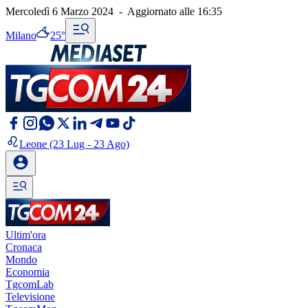
Mercoledì 6 Marzo 2024
-
Aggiornato alle
16:35
Milano
25°
Leone
(23 Lug - 23 Ago)
Ultim'ora
Cronaca
Mondo
Economia
TgcomLab
Televisione