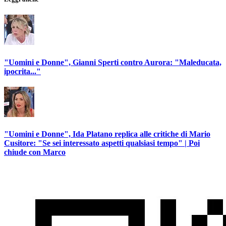
"Uomini e Donne", Gianni Sperti contro Aurora: "Maleducata,
ipocrita..."
"Uomini e Donne", Ida Platano replica alle critiche di Mario
Cusitore: "Se sei interessato aspetti qualsiasi tempo" | Poi
chiude con Marco