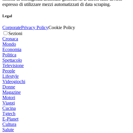
espresso di utilizzare mezzi automatizzati di data scraping.
Legal
Corporate
Privacy Policy
Cookie Policy
Sezioni
Cronaca
Mondo
Economia
Politica
Spettacolo
Televisione
People
Lifestyle
Videogiochi
Donne
Magazine
Motori
Viaggi
Cucina
Tgtech
E-Planet
Cultura
Salute