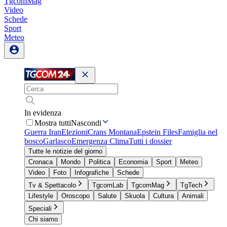
TgcomMag
Video
Schede
Sport
Meteo
In evidenza
Mostra tutti
Nascondi
Guerra Iran
Elezioni
Crans Montana
Epstein Files
Famiglia nel
bosco
Garlasco
Emergenza Clima
Tutti i dossier
Tutte le notizie del giorno
Cronaca
Mondo
Politica
Economia
Sport
Meteo
Video
Foto
Infografiche
Schede
Tv & Spettacolo
TgcomLab
TgcomMag
TgTech
Lifestyle
Oroscopo
Salute
Skuola
Cultura
Animali
Speciali
Chi siamo