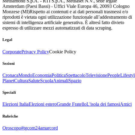
Mediamond S.p.A. - RTI S.p.A., Mediaset N.V., sede legale
Amsterdam (Paesi Bassi) - Uffici Viale Europa 46, 20093 Cologno
Monzese (MI)
Rispetto ai contenuti e ai dati personali trasmessi e/o
riprodotti è vietata ogni utilizzazione funzionale all’addestramento di
sistemi di intelligenza artificiale generativa. È altresì fatto divieto
espresso di utilizzare mezzi automatizzati di data scraping.
Legal
Corporate
Privacy Policy
Cookie Policy
Sezioni
Cronaca
Mondo
Economia
Politica
Spettacolo
Televisione
People
Lifestyl
Planet
Cultura
Salute
Scuola
Animali
Spazio
Speciali
Elezioni Italia
Elezioni estero
Grande Fratello
L'isola dei famosi
Amici
Rubriche
Oroscopo
#tgcom24amarcord