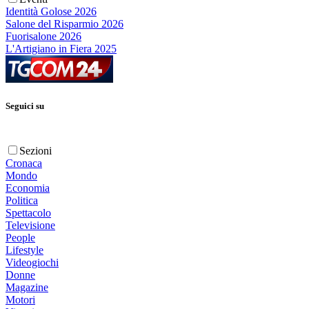
Identità Golose 2026
Salone del Risparmio 2026
Fuorisalone 2026
L'Artigiano in Fiera 2025
Seguici su
Sezioni
Cronaca
Mondo
Economia
Politica
Spettacolo
Televisione
People
Lifestyle
Videogiochi
Donne
Magazine
Motori