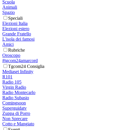
Scuola
Animali
Spazio
Speciali
Elezioni Italia
Elezioni estero
Grande Fratello
L'isola dei famosi
Amici
Rubriche
Oroscopo
#tgcom24amarcord
Tgcom24 Consiglia
Mediaset Infinity
R101
Radio 105
Virgin Radio
Radio Montecarlo
Radio Subasio
Comingsoon
Superguidatv
Zuppa di Porro
Non Sprecare
Cotto e Mangiato
Eventi