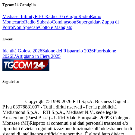
Tgcom24 Consiglia
Mediaset Infinity
R101
Radio 105
Virgin Radio
Radio
Montecarlo
Radio Subasio
Comingsoon
Superguidatv
Zuppa di
Porro
Non Sprecare
Cotto e Mangiato
Eventi
Identità Golose 2026
Salone del Risparmio 2026
Fuorisalone
2026
L'Artigiano in Fiera 2025
Seguici su
Copyright © 1999-
2026
RTI S.p.A. Business Digital -
P.Iva 03976881007 - Tutti i diritti riservati - Per la pubblicità
Mediamond S.p.A. - RTI S.p.A., Mediaset N.V., sede legale
Amsterdam (Paesi Bassi) - Uffici Viale Europa 46, 20093 Cologno
Monzese (MI)
Rispetto ai contenuti e ai dati personali trasmessi e/o
riprodotti è vietata ogni utilizzazione funzionale all’addestramento di
sistemi di intelligenza artificiale generativa. È altresì fatto divieto