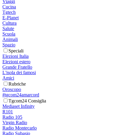
Viaggi
Cucina
Tgtech
E-Planet
Cultura
Salute
Scuola
Animali
Spazio
Speciali
Elezioni Italia
Elezioni estero
Grande Fratello
L'isola dei famosi
Amici
Rubriche
Oroscopo
#tgcom24amarcord
Tgcom24 Consiglia
Mediaset Infinity
R101
Radio 105
Virgin Radio
Radio Montecarlo
Radio Subasio