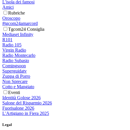
L'isola dei famosi
Amici
Rubriche
Oroscopo
#tgcom24amarcord
Tgcom24 Consiglia
Mediaset Infinity
R101
Radio 105
Virgin Radio
Radio Montecarlo
Radio Subasio
Comingsoon
Superguidatv
Zuppa di Porro
Non Sprecare
Cotto e Mangiato
Eventi
Identità Golose 2026
Salone del Risparmio 2026
Fuorisalone 2026
L'Artigiano in Fiera 2025
Legal