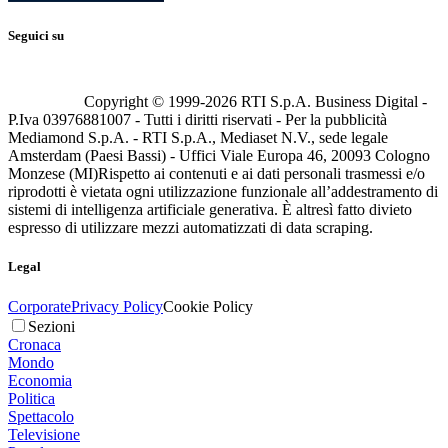
Seguici su
Copyright © 1999-
2026
RTI S.p.A. Business Digital -
P.Iva 03976881007 - Tutti i diritti riservati - Per la pubblicità
Mediamond S.p.A. - RTI S.p.A., Mediaset N.V., sede legale
Amsterdam (Paesi Bassi) - Uffici Viale Europa 46, 20093 Cologno
Monzese (MI)
Rispetto ai contenuti e ai dati personali trasmessi e/o
riprodotti è vietata ogni utilizzazione funzionale all’addestramento di
sistemi di intelligenza artificiale generativa. È altresì fatto divieto
espresso di utilizzare mezzi automatizzati di data scraping.
Legal
Corporate
Privacy Policy
Cookie Policy
Sezioni
Cronaca
Mondo
Economia
Politica
Spettacolo
Televisione