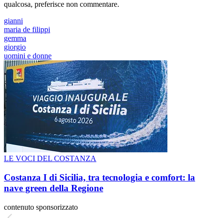
qualcosa, preferisce non commentare.
gianni
maria de filippi
gemma
giorgio
uomini e donne
LE VOCI DEL COSTANZA
Costanza I di Sicilia, tra tecnologia e comfort: la
nave green della Regione
contenuto sponsorizzato