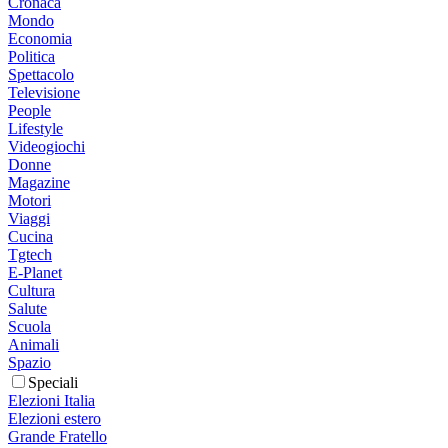
Cronaca
Mondo
Economia
Politica
Spettacolo
Televisione
People
Lifestyle
Videogiochi
Donne
Magazine
Motori
Viaggi
Cucina
Tgtech
E-Planet
Cultura
Salute
Scuola
Animali
Spazio
Speciali
Elezioni Italia
Elezioni estero
Grande Fratello