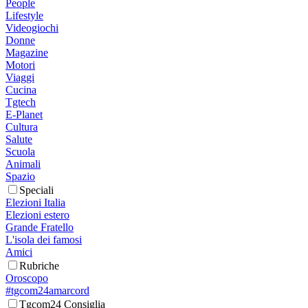
People
Lifestyle
Videogiochi
Donne
Magazine
Motori
Viaggi
Cucina
Tgtech
E-Planet
Cultura
Salute
Scuola
Animali
Spazio
Speciali
Elezioni Italia
Elezioni estero
Grande Fratello
L'isola dei famosi
Amici
Rubriche
Oroscopo
#tgcom24amarcord
Tgcom24 Consiglia