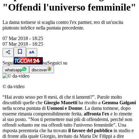
"Offendi l'universo femminile"
La dama torinese si scaglia contro l'ex partner, reo di un'uscita
piuttosto infelice nella puntata precedente.
07 Mar 2018 - 18:25
07 Mar 2018 - 18:25
Segui
su
Seguici su
whatsapp
discover
© da-video
“Hai avuto sesso per 8 mesi, di che ti lamenti?”. Parole molto
discutibili quelle che
Giorgio Manetti
ha rivolto a
Gemma Galgani
nella scorsa puntata di
Uomoni e Donne
. La dama torinese, dopo
esserne rimasta comprensibilmente ferita,
affronta l'ex
e lo rimette
al suo posto. "Non ti permettere mai più di offendermi, perché non
offendi soltanto me ma offendi tutto l'universo femminile". Una
risposta perentoria che ha trovato
il favore del pubblico
in studio e
di fronte alla quale Giorgio, invitato da Maria De Filippi a dire