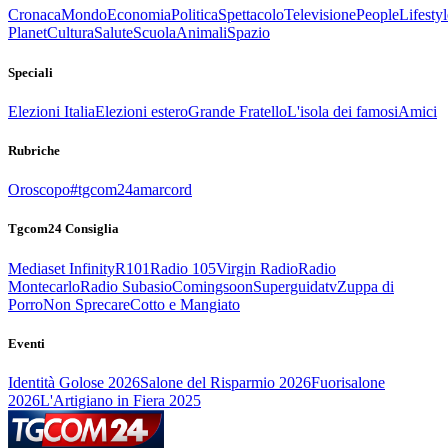
Cronaca
Mondo
Economia
Politica
Spettacolo
Televisione
People
Lifestyl
Planet
Cultura
Salute
Scuola
Animali
Spazio
Speciali
Elezioni Italia
Elezioni estero
Grande Fratello
L'isola dei famosi
Amici
Rubriche
Oroscopo
#tgcom24amarcord
Tgcom24 Consiglia
Mediaset Infinity
R101
Radio 105
Virgin Radio
Radio
Montecarlo
Radio Subasio
Comingsoon
Superguidatv
Zuppa di
Porro
Non Sprecare
Cotto e Mangiato
Eventi
Identità Golose 2026
Salone del Risparmio 2026
Fuorisalone
2026
L'Artigiano in Fiera 2025