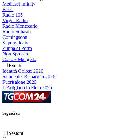
Mediaset Infinity
R101
Radio 105
Virgin Radio
Radio Montecarlo
Radio Subasio
Comingsoon
Superguidatv
Zuppa di Porro
Non Sprecare
Cotto e Mangiato
Eventi
Identità Golose 2026
Salone del Risparmio 2026
Fuorisalone 2026
L'Artigiano in Fiera 2025
Seguici su
Sezioni