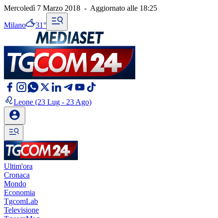
Mercoledì 7 Marzo 2018
-
Aggiornato alle
18:25
Milano
31°
Leone
(23 Lug - 23 Ago)
Ultim'ora
Cronaca
Mondo
Economia
TgcomLab
Televisione