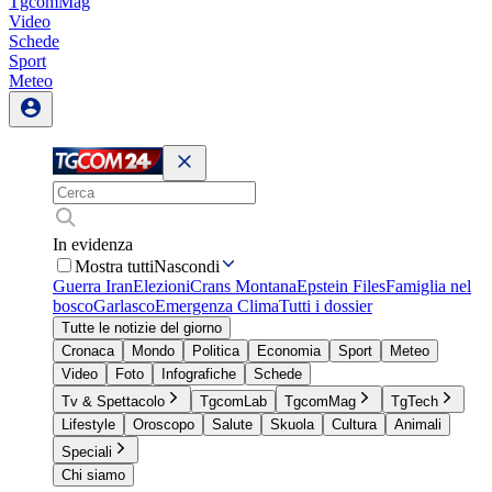
TgcomMag
Video
Schede
Sport
Meteo
In evidenza
Mostra tutti
Nascondi
Guerra Iran
Elezioni
Crans Montana
Epstein Files
Famiglia nel
bosco
Garlasco
Emergenza Clima
Tutti i dossier
Tutte le notizie del giorno
Cronaca
Mondo
Politica
Economia
Sport
Meteo
Video
Foto
Infografiche
Schede
Tv & Spettacolo
TgcomLab
TgcomMag
TgTech
Lifestyle
Oroscopo
Salute
Skuola
Cultura
Animali
Speciali
Chi siamo