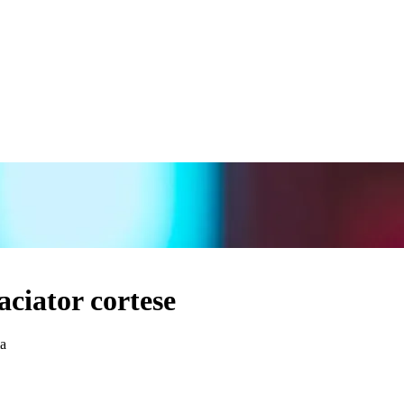
ciator cortese
ma