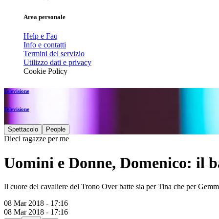
Area personale
Help e Faq
Info e contatti
Termini del servizio
Utilizzo dati e privacy
Cookie Policy
Televisione
Televisione
Spettacolo
People
Dieci ragazze per me
Uomini e Donne, Domenico: il ba
Il cuore del cavaliere del Trono Over batte sia per Tina che per Gem
08 Mar 2018 - 17:16
08 Mar 2018 - 17:16