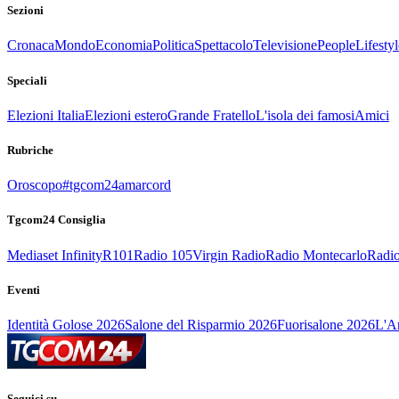
Sezioni
Cronaca
Mondo
Economia
Politica
Spettacolo
Televisione
People
Lifestyl
Speciali
Elezioni Italia
Elezioni estero
Grande Fratello
L'isola dei famosi
Amici
Rubriche
Oroscopo
#tgcom24amarcord
Tgcom24 Consiglia
Mediaset Infinity
R101
Radio 105
Virgin Radio
Radio Montecarlo
Radio
Eventi
Identità Golose 2026
Salone del Risparmio 2026
Fuorisalone 2026
L'Ar
Seguici su