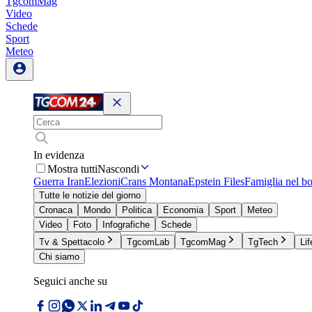
TgcomMag
Video
Schede
Sport
Meteo
In evidenza
Mostra tutti
Nascondi
Guerra Iran
Elezioni
Crans Montana
Epstein Files
Famiglia nel b
Tutte le notizie del giorno
Cronaca
Mondo
Politica
Economia
Sport
Meteo
Video
Foto
Infografiche
Schede
Tv & Spettacolo
TgcomLab
TgcomMag
TgTech
Lif
Chi siamo
Seguici anche su