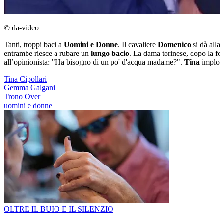
© da-video
Tanti, troppi baci a
Uomini e Donne
. Il cavaliere
Domenico
si dà all
entrambe riesce a rubare un
lungo bacio
. La dama torinese, dopo la f
all’opinionista: "Ha bisogno di un po' d'acqua madame?".
Tina
implor
Tina Cipollari
Gemma Galgani
Trono Over
uomini e donne
OLTRE IL BUIO E IL SILENZIO