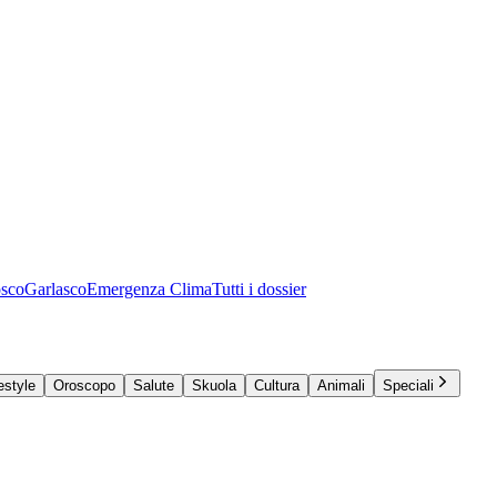
osco
Garlasco
Emergenza Clima
Tutti i dossier
estyle
Oroscopo
Salute
Skuola
Cultura
Animali
Speciali