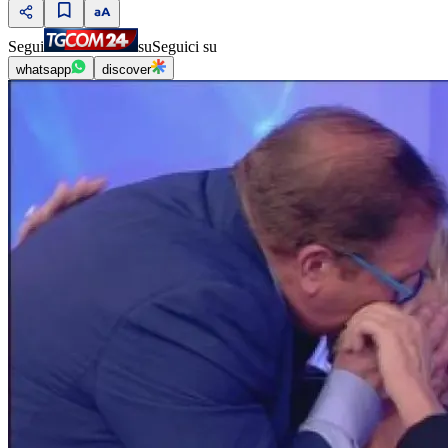
Segui
su
Seguici su
whatsapp
discover