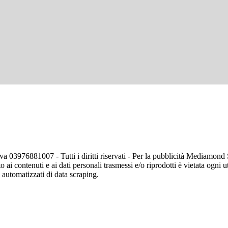
va 03976881007 - Tutti i diritti riservati - Per la pubblicità Mediamon
o ai contenuti e ai dati personali trasmessi e/o riprodotti è vietata ogni 
zi automatizzati di data scraping.