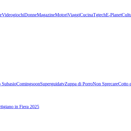
e
Videogiochi
Donne
Magazine
Motori
Viaggi
Cucina
Tgtech
E-Planet
Cult
 Subasio
Comingsoon
Superguidatv
Zuppa di Porro
Non Sprecare
Cotto 
tigiano in Fiera 2025