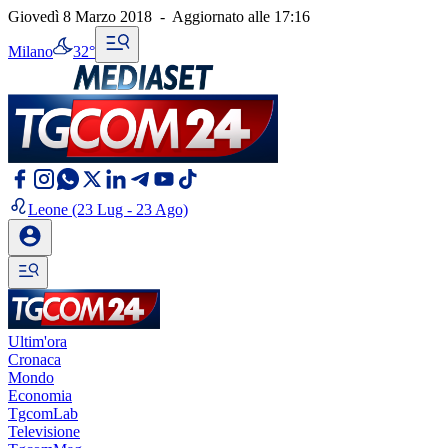
Giovedì 8 Marzo 2018
-
Aggiornato alle
17:16
Milano
32°
Leone
(23 Lug - 23 Ago)
Ultim'ora
Cronaca
Mondo
Economia
TgcomLab
Televisione