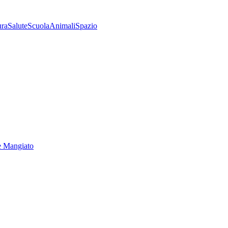
ura
Salute
Scuola
Animali
Spazio
e Mangiato