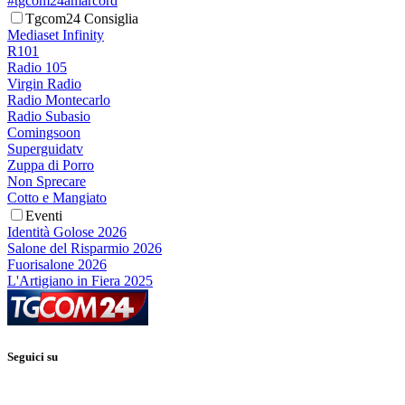
#tgcom24amarcord
Tgcom24 Consiglia
Mediaset Infinity
R101
Radio 105
Virgin Radio
Radio Montecarlo
Radio Subasio
Comingsoon
Superguidatv
Zuppa di Porro
Non Sprecare
Cotto e Mangiato
Eventi
Identità Golose 2026
Salone del Risparmio 2026
Fuorisalone 2026
L'Artigiano in Fiera 2025
Seguici su