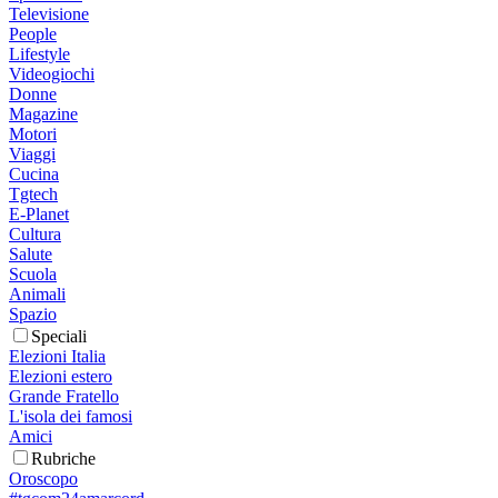
Televisione
People
Lifestyle
Videogiochi
Donne
Magazine
Motori
Viaggi
Cucina
Tgtech
E-Planet
Cultura
Salute
Scuola
Animali
Spazio
Speciali
Elezioni Italia
Elezioni estero
Grande Fratello
L'isola dei famosi
Amici
Rubriche
Oroscopo