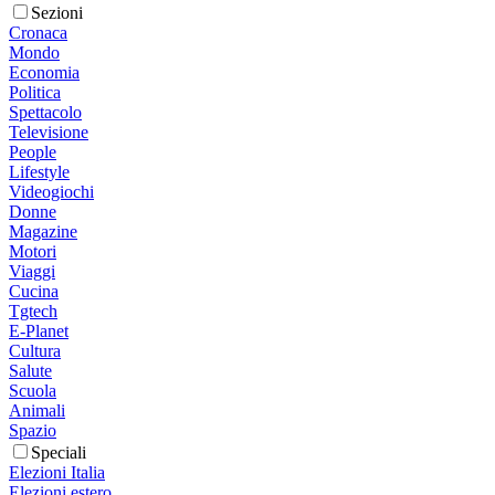
Sezioni
Cronaca
Mondo
Economia
Politica
Spettacolo
Televisione
People
Lifestyle
Videogiochi
Donne
Magazine
Motori
Viaggi
Cucina
Tgtech
E-Planet
Cultura
Salute
Scuola
Animali
Spazio
Speciali
Elezioni Italia
Elezioni estero