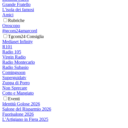
Grande Fratello
L'isola dei famosi
Amici
Rubriche
Oroscopo
#tgcom24amarcord
Tgcom24 Consiglia
Mediaset Infinity
R101
Radio 105
Virgin Radio
Radio Montecarlo
Radio Subasio
Comingsoon
Superguidatv
Zuppa di Porro
Non Sprecare
Cotto e Mangiato
Eventi
Identità Golose 2026
Salone del Risparmio 2026
Fuorisalone 2026
L'Artigiano in Fiera 2025