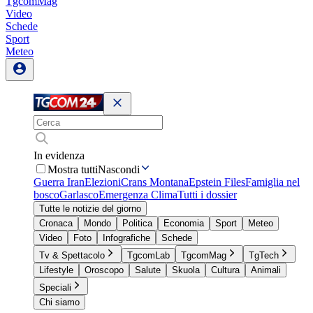
TgcomMag
Video
Schede
Sport
Meteo
In evidenza
Mostra tutti
Nascondi
Guerra Iran
Elezioni
Crans Montana
Epstein Files
Famiglia nel
bosco
Garlasco
Emergenza Clima
Tutti i dossier
Tutte le notizie del giorno
Cronaca
Mondo
Politica
Economia
Sport
Meteo
Video
Foto
Infografiche
Schede
Tv & Spettacolo
TgcomLab
TgcomMag
TgTech
Lifestyle
Oroscopo
Salute
Skuola
Cultura
Animali
Speciali
Chi siamo