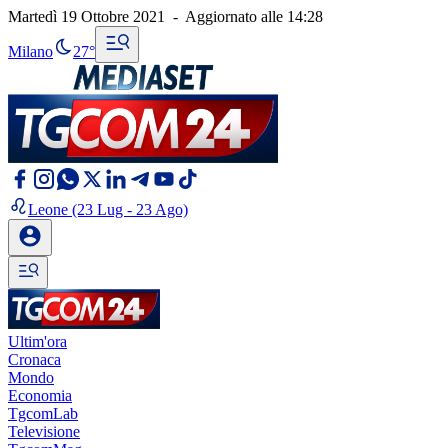
Martedì 19 Ottobre 2021
-
Aggiornato alle
14:28
Milano
27°
Leone
(23 Lug - 23 Ago)
Ultim'ora
Cronaca
Mondo
Economia
TgcomLab
Televisione