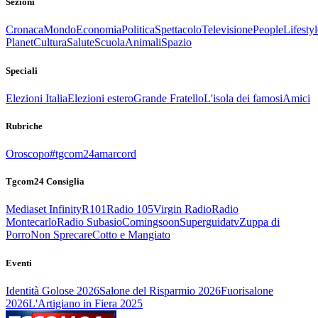
Sezioni
Cronaca
Mondo
Economia
Politica
Spettacolo
Televisione
People
Lifestyl
Planet
Cultura
Salute
Scuola
Animali
Spazio
Speciali
Elezioni Italia
Elezioni estero
Grande Fratello
L'isola dei famosi
Amici
Rubriche
Oroscopo
#tgcom24amarcord
Tgcom24 Consiglia
Mediaset Infinity
R101
Radio 105
Virgin Radio
Radio
Montecarlo
Radio Subasio
Comingsoon
Superguidatv
Zuppa di
Porro
Non Sprecare
Cotto e Mangiato
Eventi
Identità Golose 2026
Salone del Risparmio 2026
Fuorisalone
2026
L'Artigiano in Fiera 2025