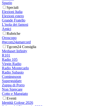
Spazio
Speciali
Elezioni Italia
Elezioni estero
Grande Fratello
L'isola dei famosi
Amici
Rubriche
Oroscopo
#tgcom24amarcord
Tgcom24 Consiglia
Mediaset Infinity
R101
Radio 105
Virgin Radio
Radio Montecarlo
Radio Subasio
Comingsoon
Superguidatv
Zuppa di Porro
Non Sprecare
Cotto e Mangiato
Eventi
Identità Golose 2026