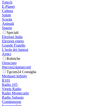
Tgtech
E-Planet
Cultura
Salute
Scuola
Animali
Spazio
Speciali
Elezioni Italia
Elezioni estero
Grande Fratello
L'isola dei famosi
Amici
Rubriche
Oroscopo
#tgcom24amarcord
Tgcom24 Consiglia
Mediaset Infinity
R101
Radio 105
Virgin Radio
Radio Montecarlo
Radio Subasio
Comingsoon
Superguidatv