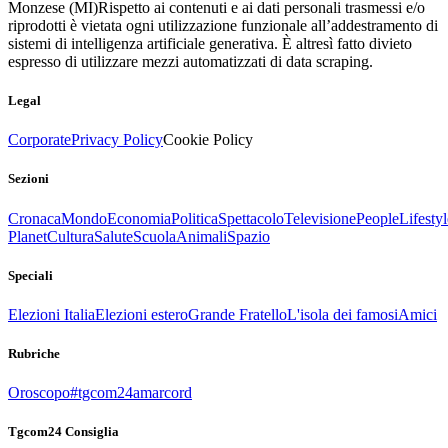
Monzese (MI)
Rispetto ai contenuti e ai dati personali trasmessi e/o
riprodotti è vietata ogni utilizzazione funzionale all’addestramento di
sistemi di intelligenza artificiale generativa. È altresì fatto divieto
espresso di utilizzare mezzi automatizzati di data scraping.
Legal
Corporate
Privacy Policy
Cookie Policy
Sezioni
Cronaca
Mondo
Economia
Politica
Spettacolo
Televisione
People
Lifestyl
Planet
Cultura
Salute
Scuola
Animali
Spazio
Speciali
Elezioni Italia
Elezioni estero
Grande Fratello
L'isola dei famosi
Amici
Rubriche
Oroscopo
#tgcom24amarcord
Tgcom24 Consiglia