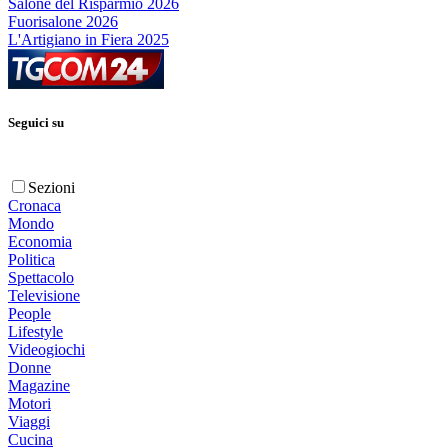
Salone del Risparmio 2026
Fuorisalone 2026
L'Artigiano in Fiera 2025
Seguici su
Sezioni
Cronaca
Mondo
Economia
Politica
Spettacolo
Televisione
People
Lifestyle
Videogiochi
Donne
Magazine
Motori
Viaggi
Cucina