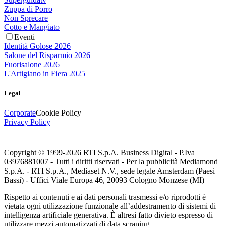
Zuppa di Porro
Non Sprecare
Cotto e Mangiato
Eventi
Identità Golose 2026
Salone del Risparmio 2026
Fuorisalone 2026
L'Artigiano in Fiera 2025
Legal
Corporate
Cookie Policy
Privacy Policy
Copyright © 1999-
2026
RTI S.p.A. Business Digital - P.Iva
03976881007 - Tutti i diritti riservati - Per la pubblicità Mediamond
S.p.A. - RTI S.p.A., Mediaset N.V., sede legale Amsterdam (Paesi
Bassi) - Uffici Viale Europa 46, 20093 Cologno Monzese (MI)
Rispetto ai contenuti e ai dati personali trasmessi e/o riprodotti è
vietata ogni utilizzazione funzionale all’addestramento di sistemi di
intelligenza artificiale generativa. È altresì fatto divieto espresso di
utilizzare mezzi automatizzati di data scraping.