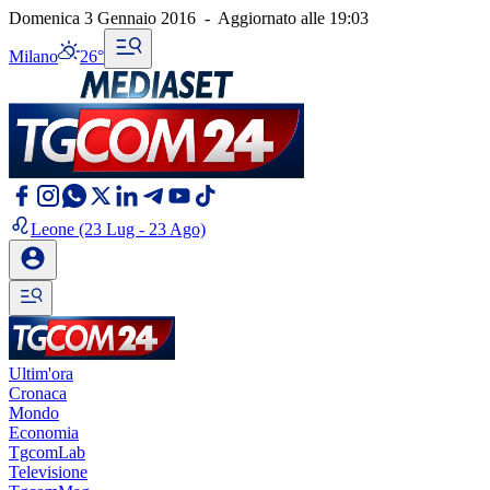
Domenica 3 Gennaio 2016
-
Aggiornato alle
19:03
Milano
26°
Leone
(23 Lug - 23 Ago)
Ultim'ora
Cronaca
Mondo
Economia
TgcomLab
Televisione