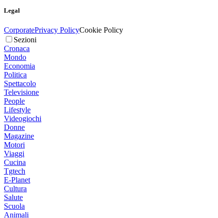
Legal
Corporate
Privacy Policy
Cookie Policy
Sezioni
Cronaca
Mondo
Economia
Politica
Spettacolo
Televisione
People
Lifestyle
Videogiochi
Donne
Magazine
Motori
Viaggi
Cucina
Tgtech
E-Planet
Cultura
Salute
Scuola
Animali