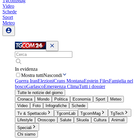
TgcomMag
Video
Schede
Sport
Meteo
In evidenza
Mostra tutti
Nascondi
Guerra Iran
Elezioni
Crans Montana
Epstein Files
Famiglia nel
bosco
Garlasco
Emergenza Clima
Tutti i dossier
Tutte le notizie del giorno
Cronaca
Mondo
Politica
Economia
Sport
Meteo
Video
Foto
Infografiche
Schede
Tv & Spettacolo
TgcomLab
TgcomMag
TgTech
Lifestyle
Oroscopo
Salute
Skuola
Cultura
Animali
Speciali
Chi siamo