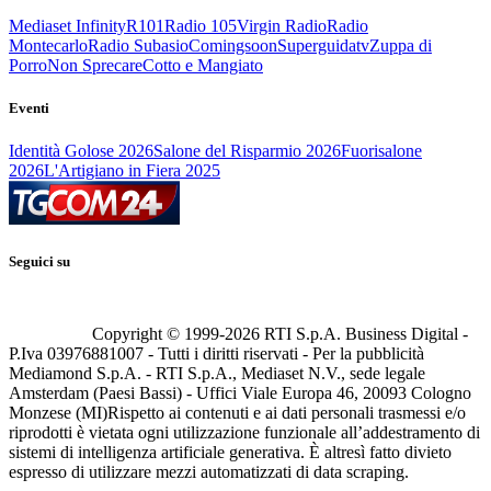
Mediaset Infinity
R101
Radio 105
Virgin Radio
Radio
Montecarlo
Radio Subasio
Comingsoon
Superguidatv
Zuppa di
Porro
Non Sprecare
Cotto e Mangiato
Eventi
Identità Golose 2026
Salone del Risparmio 2026
Fuorisalone
2026
L'Artigiano in Fiera 2025
Seguici su
Copyright © 1999-
2026
RTI S.p.A. Business Digital -
P.Iva 03976881007 - Tutti i diritti riservati - Per la pubblicità
Mediamond S.p.A. - RTI S.p.A., Mediaset N.V., sede legale
Amsterdam (Paesi Bassi) - Uffici Viale Europa 46, 20093 Cologno
Monzese (MI)
Rispetto ai contenuti e ai dati personali trasmessi e/o
riprodotti è vietata ogni utilizzazione funzionale all’addestramento di
sistemi di intelligenza artificiale generativa. È altresì fatto divieto
espresso di utilizzare mezzi automatizzati di data scraping.