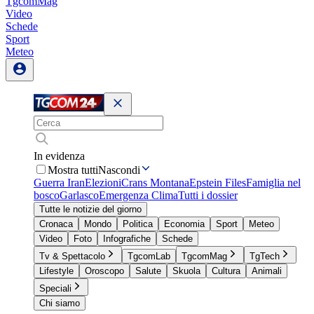
TgcomMag
Video
Schede
Sport
Meteo
In evidenza
Mostra tutti
Nascondi
Guerra Iran
Elezioni
Crans Montana
Epstein Files
Famiglia nel
bosco
Garlasco
Emergenza Clima
Tutti i dossier
Tutte le notizie del giorno
Cronaca
Mondo
Politica
Economia
Sport
Meteo
Video
Foto
Infografiche
Schede
Tv & Spettacolo
TgcomLab
TgcomMag
TgTech
Lifestyle
Oroscopo
Salute
Skuola
Cultura
Animali
Speciali
Chi siamo