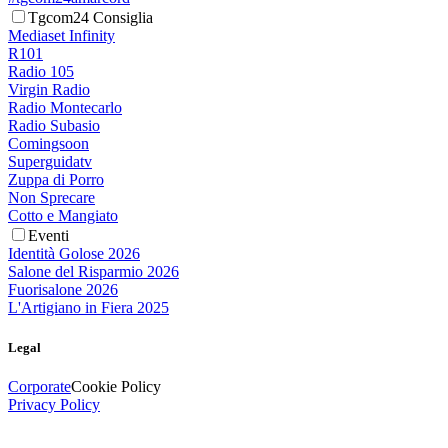
Tgcom24 Consiglia
Mediaset Infinity
R101
Radio 105
Virgin Radio
Radio Montecarlo
Radio Subasio
Comingsoon
Superguidatv
Zuppa di Porro
Non Sprecare
Cotto e Mangiato
Eventi
Identità Golose 2026
Salone del Risparmio 2026
Fuorisalone 2026
L'Artigiano in Fiera 2025
Legal
Corporate
Cookie Policy
Privacy Policy