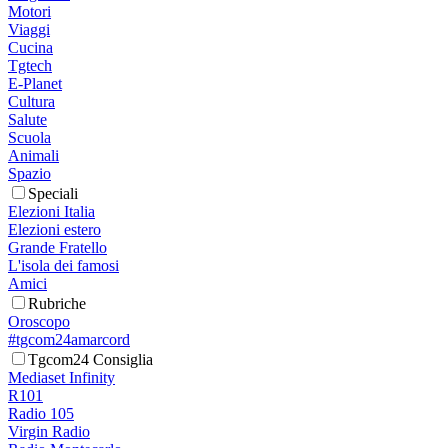
Motori
Viaggi
Cucina
Tgtech
E-Planet
Cultura
Salute
Scuola
Animali
Spazio
Speciali
Elezioni Italia
Elezioni estero
Grande Fratello
L'isola dei famosi
Amici
Rubriche
Oroscopo
#tgcom24amarcord
Tgcom24 Consiglia
Mediaset Infinity
R101
Radio 105
Virgin Radio