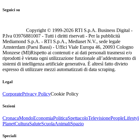
Seguici su
Copyright © 1999-
2026
RTI S.p.A. Business Digital -
P.Iva 03976881007 - Tutti i diritti riservati - Per la pubblicità
Mediamond S.p.A. - RTI S.p.A., Mediaset N.V., sede legale
Amsterdam (Paesi Bassi) - Uffici Viale Europa 46, 20093 Cologno
Monzese (MI)
Rispetto ai contenuti e ai dati personali trasmessi e/o
riprodotti è vietata ogni utilizzazione funzionale all’addestramento di
sistemi di intelligenza artificiale generativa. È altresì fatto divieto
espresso di utilizzare mezzi automatizzati di data scraping.
Legal
Corporate
Privacy Policy
Cookie Policy
Sezioni
Cronaca
Mondo
Economia
Politica
Spettacolo
Televisione
People
Lifestyl
Planet
Cultura
Salute
Scuola
Animali
Spazio
Speciali