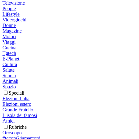
Televisione
People
Lifestyle
Videogiochi
Donne
Magazine
Motori
Viaggi
Cucina
Tgtech
E-Planet
Cultura
Salute
Scuola
Animali
Spazio
Speciali
Elezioni Italia
Elezioni estero
Grande Fratello
L'isola dei famosi
Amici
Rubriche
Oroscopo
#tgcom24amarcord