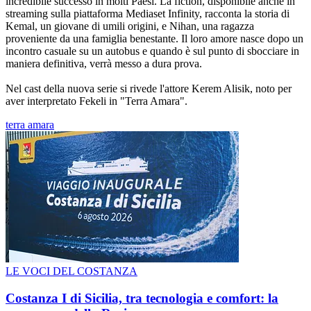
incredibile successo in molti Paesi. La fiction, disponibile anche in
streaming sulla piattaforma Mediaset Infinity, racconta la storia di
Kemal, un giovane di umili origini, e Nihan, una ragazza
proveniente da una famiglia benestante. Il loro amore nasce dopo un
incontro casuale su un autobus e quando è sul punto di sbocciare in
maniera definitiva, verrà messo a dura prova.
Nel cast della nuova serie si rivede l'attore Kerem Alisik, noto per
aver interpretato Fekeli in "Terra Amara".
terra amara
LE VOCI DEL COSTANZA
Costanza I di Sicilia, tra tecnologia e comfort: la