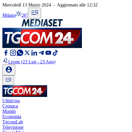
Mercoledì 13 Marzo 2024
-
Aggiornato alle
12:32
Milano
26°
Leone
(23 Lug - 23 Ago)
Ultim'ora
Cronaca
Mondo
Economia
TgcomLab
Televisione