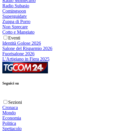
Radio Montecarlo
Radio Subasio
Comingsoon
Superguidatv
Zuppa di Porro
Non Sprecare
Cotto e Mangiato
Eventi
Identità Golose 2026
Salone del Risparmio 2026
Fuorisalone 2026
L'Artigiano in Fiera 2025
Seguici su
Sezioni
Cronaca
Mondo
Economia
Politica
Spettacolo