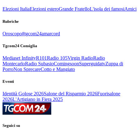
Elezioni Italia
Elezioni estero
Grande Fratello
L'isola dei famosi
Amici
Rubriche
Oroscopo
#tgcom24amarcord
Tgcom24 Consiglia
Mediaset Infinity
R101
Radio 105
Virgin Radio
Radio
Montecarlo
Radio Subasio
Comingsoon
Superguidatv
Zuppa di
Porro
Non Sprecare
Cotto e Mangiato
Eventi
Identità Golose 2026
Salone del Risparmio 2026
Fuorisalone
2026
L'Artigiano in Fiera 2025
Seguici su