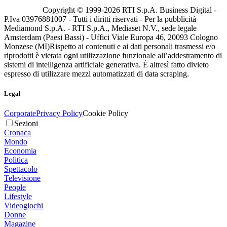
Copyright © 1999-
2026
RTI S.p.A. Business Digital -
P.Iva 03976881007 - Tutti i diritti riservati - Per la pubblicità
Mediamond S.p.A. - RTI S.p.A., Mediaset N.V., sede legale
Amsterdam (Paesi Bassi) - Uffici Viale Europa 46, 20093 Cologno
Monzese (MI)
Rispetto ai contenuti e ai dati personali trasmessi e/o
riprodotti è vietata ogni utilizzazione funzionale all’addestramento di
sistemi di intelligenza artificiale generativa. È altresì fatto divieto
espresso di utilizzare mezzi automatizzati di data scraping.
Legal
Corporate
Privacy Policy
Cookie Policy
Sezioni
Cronaca
Mondo
Economia
Politica
Spettacolo
Televisione
People
Lifestyle
Videogiochi
Donne
Magazine