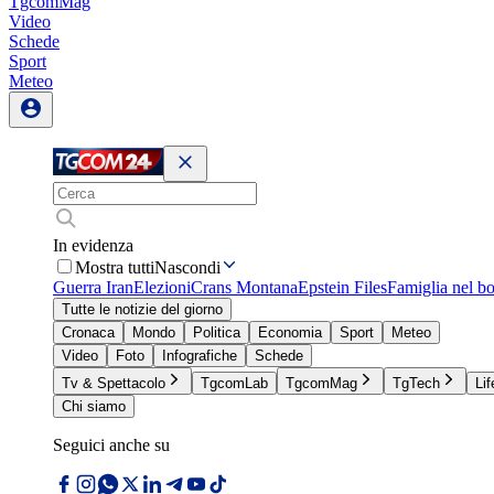
TgcomMag
Video
Schede
Sport
Meteo
In evidenza
Mostra tutti
Nascondi
Guerra Iran
Elezioni
Crans Montana
Epstein Files
Famiglia nel b
Tutte le notizie del giorno
Cronaca
Mondo
Politica
Economia
Sport
Meteo
Video
Foto
Infografiche
Schede
Tv & Spettacolo
TgcomLab
TgcomMag
TgTech
Lif
Chi siamo
Seguici anche su