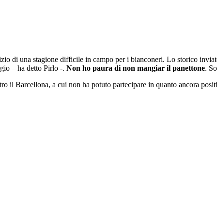
izio di una stagione difficile in campo per i bianconeri. Lo storico invia
io – ha detto Pirlo -.
Non ho paura di non mangiar il panettone
. S
tro il Barcellona, a cui non ha potuto partecipare in quanto ancora pos