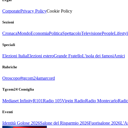
Corporate
Privacy Policy
Cookie Policy
Sezioni
Cronaca
Mondo
Economia
Politica
Spettacolo
Televisione
People
Lifestyl
Speciali
Elezioni Italia
Elezioni estero
Grande Fratello
L'isola dei famosi
Amici
Rubriche
Oroscopo
#tgcom24amarcord
Tgcom24 Consiglia
Mediaset Infinity
R101
Radio 105
Virgin Radio
Radio Montecarlo
Radio
Eventi
Identità Golose 2026
Salone del Risparmio 2026
Fuorisalone 2026
L'Ar