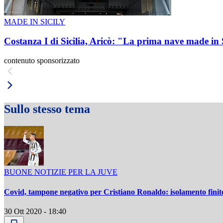
MADE IN SICILY
Costanza I di Sicilia, Aricò: "La prima nave made in 
contenuto sponsorizzato
Sullo stesso tema
BUONE NOTIZIE PER LA JUVE
Covid, tampone negativo per Cristiano Ronaldo: isolamento finit
30 Ott 2020 - 18:40