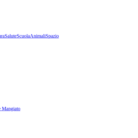
ura
Salute
Scuola
Animali
Spazio
e Mangiato