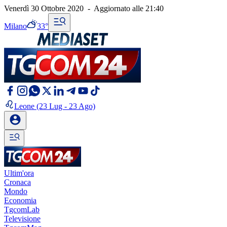
Venerdì 30 Ottobre 2020
-
Aggiornato alle
21:40
Milano
33°
Leone
(23 Lug - 23 Ago)
Ultim'ora
Cronaca
Mondo
Economia
TgcomLab
Televisione