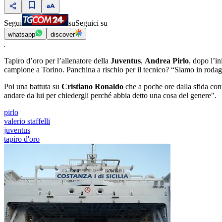
Segui
su
Seguici su
whatsapp
discover
Tapiro d’oro per l’allenatore della
Juventus
,
Andrea Pirlo
, dopo l’in
campione a Torino. Panchina a rischio per il tecnico? “Siamo in rodagg
Poi una battuta su
Cristiano Ronaldo
che a poche ore dalla sfida con
andare da lui per chiedergli perché abbia detto una cosa del genere".
pirlo
valerio staffelli
juventus
tapiro d'oro