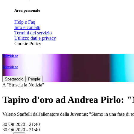
Area personale
Help e Faq
Info e contatti
Termini del servizio
Utilizzo dati e privacy
Cookie Policy
Televisione
Televisione
Spettacolo
People
A "Striscia la Notizia"
Tapiro d'oro ad Andrea Pirlo: 
Valerio Staffelli dall'allenatore della Juventus: "Siamo in una fase di 
30 Ott 2020 - 21:40
30 Ott 2020 - 21:40