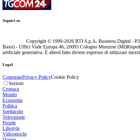
Seguici su
Copyright © 1999-
2026
RTI S.p.A. Business Digital - P.I
Bassi) - Uffici Viale Europa 46, 20093 Cologno Monzese (MI)
Rispett
artificiale generativa. È altresì fatto divieto espresso di utilizzare mez
Legal
Corporate
Privacy Policy
Cookie Policy
Sezioni
Cronaca
Mondo
Economia
Politica
Spettacolo
Televisione
People
Lifestyle
Videogiochi
Donne