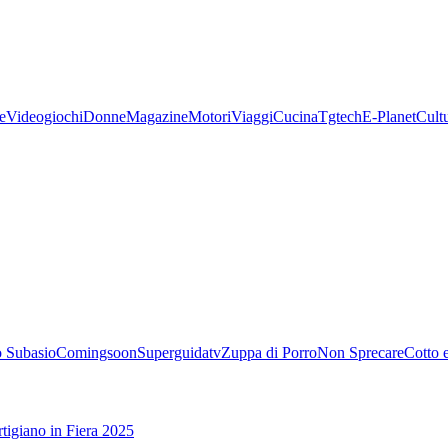
e
Videogiochi
Donne
Magazine
Motori
Viaggi
Cucina
Tgtech
E-Planet
Cult
 Subasio
Comingsoon
Superguidatv
Zuppa di Porro
Non Sprecare
Cotto 
tigiano in Fiera 2025