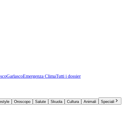
osco
Garlasco
Emergenza Clima
Tutti i dossier
estyle
Oroscopo
Salute
Skuola
Cultura
Animali
Speciali