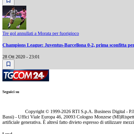
Tre gol annullati a Morata per fuorigioco
Champions League: Juventus-Barcellona 0-2, prima sconfitta per
28 Ott 2020 - 23:01
Seguici su
Copyright © 1999-
2026
RTI S.p.A. Business Digital - P.I
Bassi) - Uffici Viale Europa 46, 20093 Cologno Monzese (MI)
Rispett
artificiale generativa. È altresì fatto divieto espresso di utilizzare mez
Legal