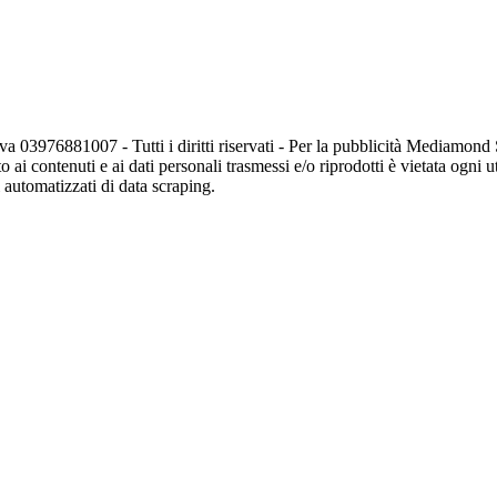
va 03976881007 - Tutti i diritti riservati - Per la pubblicità Mediamon
o ai contenuti e ai dati personali trasmessi e/o riprodotti è vietata ogni 
zi automatizzati di data scraping.