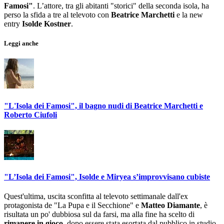
Famosi"
. L’attore, tra gli abitanti "storici" della seconda isola, ha
perso la sfida a tre al televoto con
Beatrice Marchetti
e la new
entry
Isolde Kostner
.
Leggi anche
"L'Isola dei Famosi", il bagno nudi di Beatrice Marchetti e
Roberto Ciufoli
"L’Isola dei Famosi", Isolde e Miryea s’improvvisano cubiste
Quest'ultima, uscita sconfitta al televoto settimanale dall'ex
protagonista de "La Pupa e il Secchione" e
Matteo Diamante
, è
risultata un po' dubbiosa sul da farsi, ma alla fine ha scelto di
rimanere in gioco
, dopo essere stata esortata dal pubblico in studio.