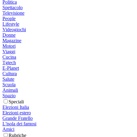
Politica
Spettacolo
Televisione
People
Lifestyle
Videogiochi
Donne
Magazine
Motori
Viaggi
Cucina
Tgtech
E-Planet
Cultura
Salute
Scuola
Animali
Spazio
Speciali
Elezioni Italia
Elezioni estero
Grande Fratello
L'isola dei famosi
Amici
Rubriche