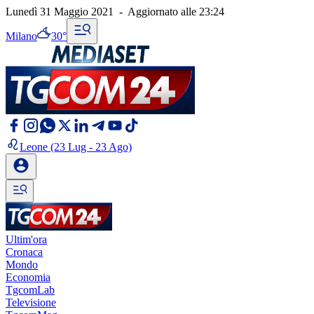
Lunedì 31 Maggio 2021
-
Aggiornato alle
23:24
Milano
30°
Leone
(23 Lug - 23 Ago)
Ultim'ora
Cronaca
Mondo
Economia
TgcomLab
Televisione