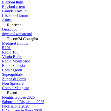
Elezioni Italia
Elezioni estero
Grande Fratello
L'isola dei famosi
Amici
Rubriche
Oroscopo
#tgcom24amarcord
Tgcom24 Consiglia
Mediaset Infinity
R101
Radio 105
Virgin Radio
Radio Montecarlo
Radio Subasio
Comingsoon
Superguidatv
Zuppa di Porro
Non Sprecare
Cotto e Mangiato
Eventi
Identità Golose 2026
Salone del Risparmio 2026
Fuorisalone 2026
L'Artigiano in Fiera 2025