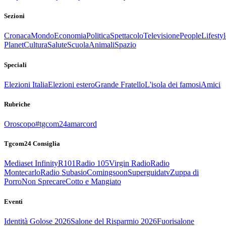
Sezioni
Cronaca
Mondo
Economia
Politica
Spettacolo
Televisione
People
Lifestyl
Planet
Cultura
Salute
Scuola
Animali
Spazio
Speciali
Elezioni Italia
Elezioni estero
Grande Fratello
L'isola dei famosi
Amici
Rubriche
Oroscopo
#tgcom24amarcord
Tgcom24 Consiglia
Mediaset Infinity
R101
Radio 105
Virgin Radio
Radio
Montecarlo
Radio Subasio
Comingsoon
Superguidatv
Zuppa di
Porro
Non Sprecare
Cotto e Mangiato
Eventi
Identità Golose 2026
Salone del Risparmio 2026
Fuorisalone