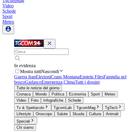
TgcomMag
Video
Schede
Sport
Meteo
In evidenza
Mostra tutti
Nascondi
Guerra Iran
Elezioni
Crans Montana
Epstein Files
Famiglia nel
bosco
Garlasco
Emergenza Clima
Tutti i dossier
Tutte le notizie del giorno
Cronaca
Mondo
Politica
Economia
Sport
Meteo
Video
Foto
Infografiche
Schede
Tv & Spettacolo
TgcomLab
TgcomMag
TgTech
Lifestyle
Oroscopo
Salute
Skuola
Cultura
Animali
Speciali
Chi siamo