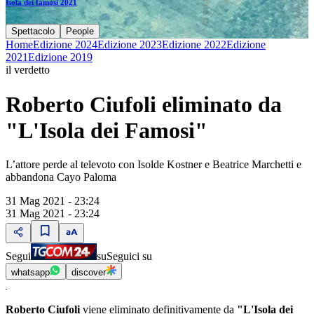
Isola dei famosi 2021
Spettacolo
People
Home
Edizione 2024
Edizione 2023
Edizione 2022
Edizione
2021
Edizione 2019
il verdetto
Roberto Ciufoli eliminato da
"L'Isola dei Famosi"
L’attore perde al televoto con Isolde Kostner e Beatrice Marchetti e
abbandona Cayo Paloma
31 Mag 2021 - 23:24
31 Mag 2021 - 23:24
Segui
su
Seguici su
whatsapp
discover
Roberto Ciufoli
viene eliminato definitivamente da
"L'Isola dei