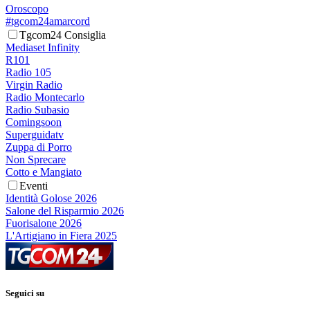
Oroscopo
#tgcom24amarcord
Tgcom24 Consiglia
Mediaset Infinity
R101
Radio 105
Virgin Radio
Radio Montecarlo
Radio Subasio
Comingsoon
Superguidatv
Zuppa di Porro
Non Sprecare
Cotto e Mangiato
Eventi
Identità Golose 2026
Salone del Risparmio 2026
Fuorisalone 2026
L'Artigiano in Fiera 2025
Seguici su