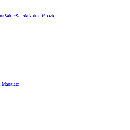
ura
Salute
Scuola
Animali
Spazio
e Mangiato