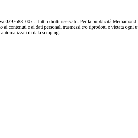
va 03976881007 - Tutti i diritti riservati - Per la pubblicità Mediamon
o ai contenuti e ai dati personali trasmessi e/o riprodotti è vietata ogni 
zi automatizzati di data scraping.