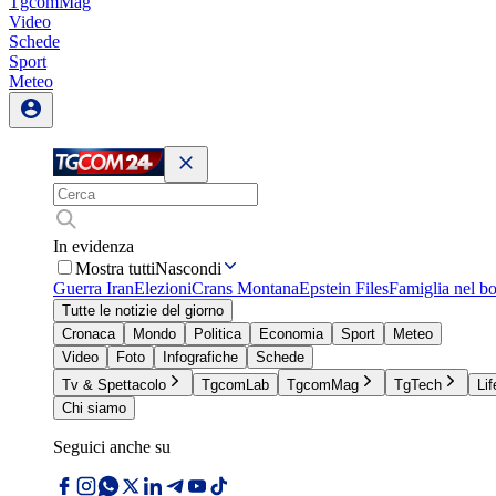
TgcomMag
Video
Schede
Sport
Meteo
In evidenza
Mostra tutti
Nascondi
Guerra Iran
Elezioni
Crans Montana
Epstein Files
Famiglia nel b
Tutte le notizie del giorno
Cronaca
Mondo
Politica
Economia
Sport
Meteo
Video
Foto
Infografiche
Schede
Tv & Spettacolo
TgcomLab
TgcomMag
TgTech
Lif
Chi siamo
Seguici anche su