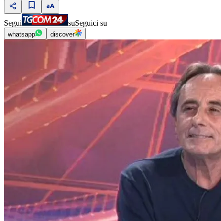
Segui
su
Seguici su
whatsapp
discover