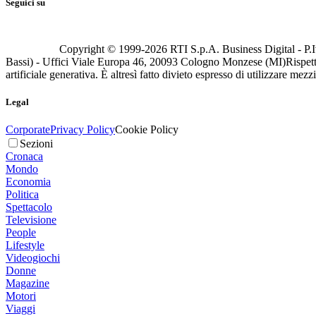
Seguici su
Copyright © 1999-
2026
RTI S.p.A. Business Digital - P.I
Bassi) - Uffici Viale Europa 46, 20093 Cologno Monzese (MI)
Rispett
artificiale generativa. È altresì fatto divieto espresso di utilizzare mez
Legal
Corporate
Privacy Policy
Cookie Policy
Sezioni
Cronaca
Mondo
Economia
Politica
Spettacolo
Televisione
People
Lifestyle
Videogiochi
Donne
Magazine
Motori
Viaggi