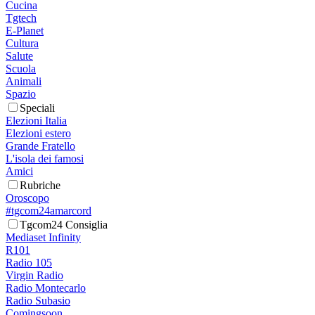
Cucina
Tgtech
E-Planet
Cultura
Salute
Scuola
Animali
Spazio
Speciali
Elezioni Italia
Elezioni estero
Grande Fratello
L'isola dei famosi
Amici
Rubriche
Oroscopo
#tgcom24amarcord
Tgcom24 Consiglia
Mediaset Infinity
R101
Radio 105
Virgin Radio
Radio Montecarlo
Radio Subasio
Comingsoon