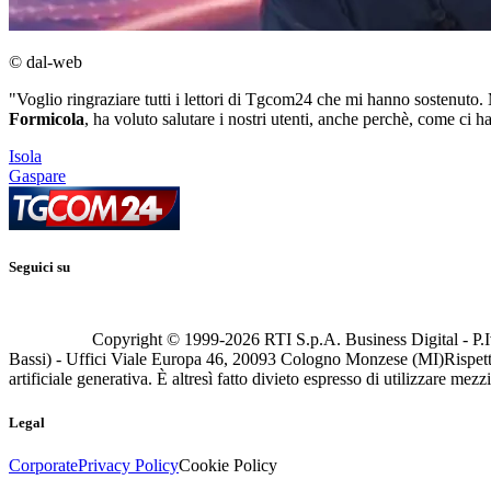
© dal-web
"Voglio ringraziare tutti i lettori di Tgcom24 che mi hanno sostenuto. M
Formicola
, ha voluto salutare i nostri utenti, anche perchè, come ci 
Isola
Gaspare
Seguici su
Copyright © 1999-
2026
RTI S.p.A. Business Digital - P.I
Bassi) - Uffici Viale Europa 46, 20093 Cologno Monzese (MI)
Rispett
artificiale generativa. È altresì fatto divieto espresso di utilizzare mez
Legal
Corporate
Privacy Policy
Cookie Policy