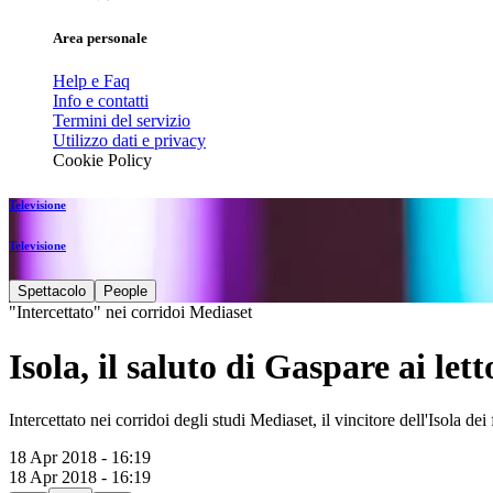
Area personale
Help e Faq
Info e contatti
Termini del servizio
Utilizzo dati e privacy
Cookie Policy
Televisione
Televisione
Spettacolo
People
"Intercettato" nei corridoi Mediaset
Isola, il saluto di Gaspare ai le
Intercettato nei corridoi degli studi Mediaset, il vincitore dell'Isola dei
18 Apr 2018 - 16:19
18 Apr 2018 - 16:19