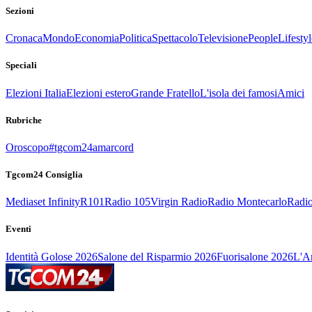
Sezioni
Cronaca
Mondo
Economia
Politica
Spettacolo
Televisione
People
Lifestyl
Speciali
Elezioni Italia
Elezioni estero
Grande Fratello
L'isola dei famosi
Amici
Rubriche
Oroscopo
#tgcom24amarcord
Tgcom24 Consiglia
Mediaset Infinity
R101
Radio 105
Virgin Radio
Radio Montecarlo
Radio
Eventi
Identità Golose 2026
Salone del Risparmio 2026
Fuorisalone 2026
L'Ar