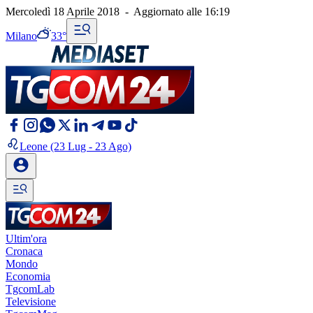
Mercoledì 18 Aprile 2018
-
Aggiornato alle
16:19
Milano
33°
Leone
(23 Lug - 23 Ago)
Ultim'ora
Cronaca
Mondo
Economia
TgcomLab
Televisione