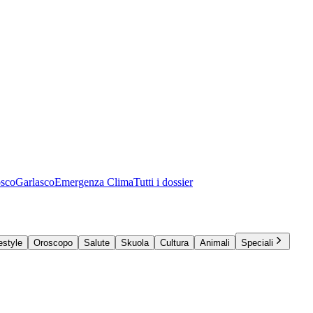
osco
Garlasco
Emergenza Clima
Tutti i dossier
estyle
Oroscopo
Salute
Skuola
Cultura
Animali
Speciali