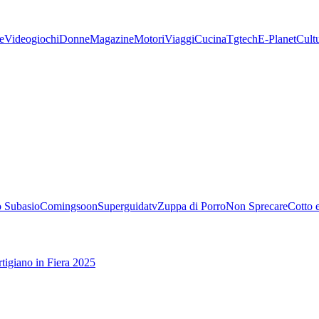
e
Videogiochi
Donne
Magazine
Motori
Viaggi
Cucina
Tgtech
E-Planet
Cult
 Subasio
Comingsoon
Superguidatv
Zuppa di Porro
Non Sprecare
Cotto 
tigiano in Fiera 2025