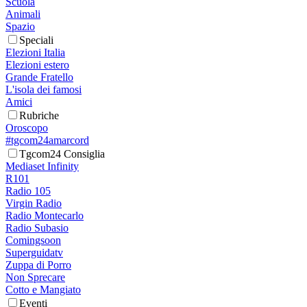
Scuola
Animali
Spazio
Speciali
Elezioni Italia
Elezioni estero
Grande Fratello
L'isola dei famosi
Amici
Rubriche
Oroscopo
#tgcom24amarcord
Tgcom24 Consiglia
Mediaset Infinity
R101
Radio 105
Virgin Radio
Radio Montecarlo
Radio Subasio
Comingsoon
Superguidatv
Zuppa di Porro
Non Sprecare
Cotto e Mangiato
Eventi