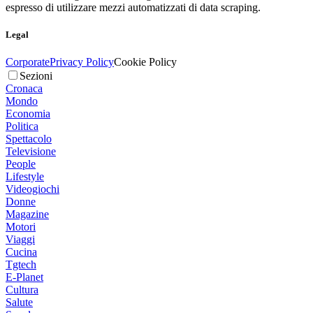
espresso di utilizzare mezzi automatizzati di data scraping.
Legal
Corporate
Privacy Policy
Cookie Policy
Sezioni
Cronaca
Mondo
Economia
Politica
Spettacolo
Televisione
People
Lifestyle
Videogiochi
Donne
Magazine
Motori
Viaggi
Cucina
Tgtech
E-Planet
Cultura
Salute