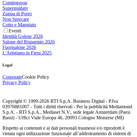
Comingsoon
Superguidatv
Zuppa di Porro
Non Sprecare
Cotto e Mangiato
Eventi
Identità Golose 2026
Salone del Risparmio 2026
Fuorisalone 2026
L'Artigiano in Fiera 2025
Legal
Corporate
Cookie Policy
Privacy Policy
Copyright © 1999-
2026
RTI S.p.A. Business Digital - P.Iva
03976881007 - Tutti i diritti riservati - Per la pubblicità Mediamond
S.p.A. - RTI S.p.A., Mediaset N.V., sede legale Amsterdam (Paesi
Bassi) - Uffici Viale Europa 46, 20093 Cologno Monzese (MI)
Rispetto ai contenuti e ai dati personali trasmessi e/o riprodotti è
vietata ogni utilizzazione funzionale all’addestramento di sistemi di