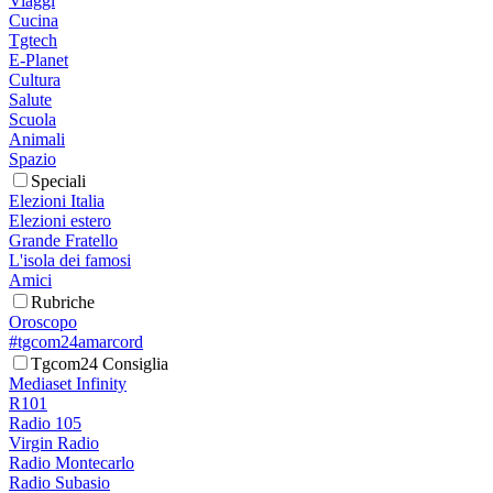
Viaggi
Cucina
Tgtech
E-Planet
Cultura
Salute
Scuola
Animali
Spazio
Speciali
Elezioni Italia
Elezioni estero
Grande Fratello
L'isola dei famosi
Amici
Rubriche
Oroscopo
#tgcom24amarcord
Tgcom24 Consiglia
Mediaset Infinity
R101
Radio 105
Virgin Radio
Radio Montecarlo
Radio Subasio