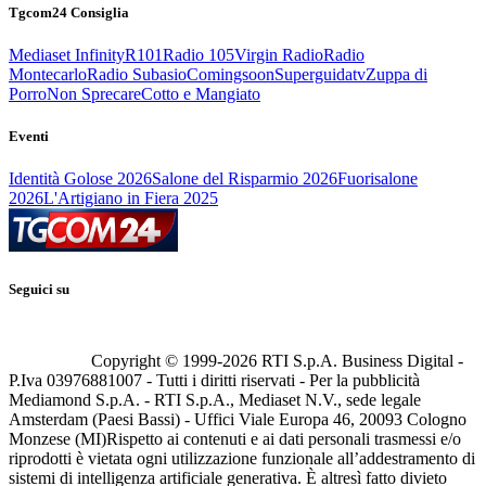
Tgcom24 Consiglia
Mediaset Infinity
R101
Radio 105
Virgin Radio
Radio
Montecarlo
Radio Subasio
Comingsoon
Superguidatv
Zuppa di
Porro
Non Sprecare
Cotto e Mangiato
Eventi
Identità Golose 2026
Salone del Risparmio 2026
Fuorisalone
2026
L'Artigiano in Fiera 2025
Seguici su
Copyright © 1999-
2026
RTI S.p.A. Business Digital -
P.Iva 03976881007 - Tutti i diritti riservati - Per la pubblicità
Mediamond S.p.A. - RTI S.p.A., Mediaset N.V., sede legale
Amsterdam (Paesi Bassi) - Uffici Viale Europa 46, 20093 Cologno
Monzese (MI)
Rispetto ai contenuti e ai dati personali trasmessi e/o
riprodotti è vietata ogni utilizzazione funzionale all’addestramento di
sistemi di intelligenza artificiale generativa. È altresì fatto divieto