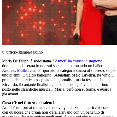
© ufficio-stampa-fascino
Maria De Filippi è soddisfatta.
"Amici" ha chiuso la stagione
dominando la serata in tv e sui social e incoronando un ballerino,
Andreas Muller
, che ha riportato la categoria danza al successo dopo
undici anni. Un altro ballerino,
Sebastian Melo Taveira
, ha vinto il
premio della critica assegnato dai giornalisti, ma fa festa anche
Riccardo, il cantante finalista, che con il suo ep è volato al primo
posto nelle classifiche musicali. Maria, però non si ferma, e guarda
già avanti.
Cosa c'è nel futuro del talent?
Amici è un format mutante, le nuove generazioni ci arricchiscono
con qualcosa che prima non c'era, arrivano con un bagaglio di
esperienze che è cambiato negli anni. Siamo noi che ci adeguiamo a