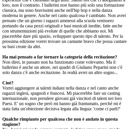
loro, non il contrario. I ballerini non hanno più solo una formazione
classica, ma sono bravissimi anche nell'hip hop e nella danza
moderna in genere. Anche nel canto qualcosa è cambiato. Non avrei
pensato che un giorno i ragazzi ammessi alla scuola venissero
portando da casa pezzi originali e basi musicali inedite, fatte anche
con strumentazioni più evolute di quelle che abbiamo noi. Mi
piacerebbe dare più spazio, sviluppare questo tipo di talento. Per la
prossima edizione vorrei trovare un cantante bravo che possa cantare
su basi create da altri.
Ha mai pensato a far tornare la categoria della recitazione?
Non direi, in passato non ha funzionato come volevamo. Ma il
ballerino è anche un attore, nei quadri di Giuliano Peparini non c'è
solo danza c'è anche recitazione. In realtà avrei un altro sogno...
Cioè?
Vorrei aggiungere ai talenti italiani nella danza e nel canto anche
ragazzi inglesi, spagnoli e francesi. Mi piacerebbe fare un casting
internazionale, non prendere giovani già vincitori di talent nei loro
Paesi. E' un sogno che però mi hanno già frantumato, perché mi è
stata fatta un'obiezione decisiva legata alla lingua: 'come ci parli?'
Qualche rimpianto per qualcosa che non è andato in questa
stagione?