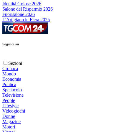
Identità Golose 2026
Salone del Risparmio 2026
Fuorisalone 2026
L'Artigiano in Fiera 2025
Seguici su
Sezioni
Cronaca
Mondo
Economia
Politica
Spettacolo
Televisione
People
Lifestyle
Videogiochi
Donne
Magazine
Motori