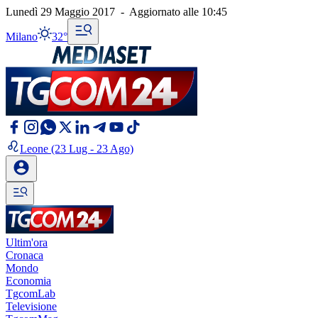
Lunedì 29 Maggio 2017
-
Aggiornato alle
10:45
Milano
32°
Leone
(23 Lug - 23 Ago)
Ultim'ora
Cronaca
Mondo
Economia
TgcomLab
Televisione