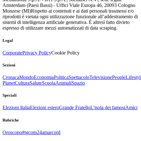
Amsterdam (Paesi Bassi) - Uffici Viale Europa 46, 20093 Cologno
Monzese (MI)
Rispetto ai contenuti e ai dati personali trasmessi e/o
riprodotti è vietata ogni utilizzazione funzionale all’addestramento di
sistemi di intelligenza artificiale generativa. È altresì fatto divieto
espresso di utilizzare mezzi automatizzati di data scraping.
Legal
Corporate
Privacy Policy
Cookie Policy
Sezioni
Cronaca
Mondo
Economia
Politica
Spettacolo
Televisione
People
Lifestyl
Planet
Cultura
Salute
Scuola
Animali
Spazio
Speciali
Elezioni Italia
Elezioni estero
Grande Fratello
L'isola dei famosi
Amici
Rubriche
Oroscopo
#tgcom24amarcord