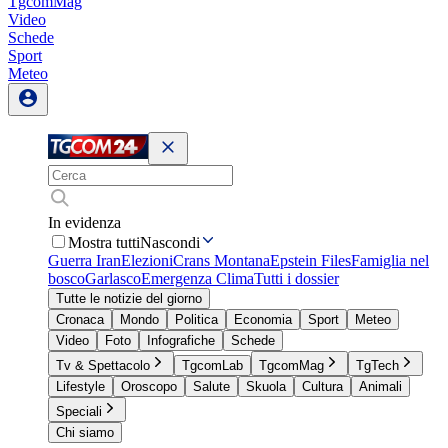
TgcomMag
Video
Schede
Sport
Meteo
In evidenza
Mostra tutti
Nascondi
Guerra Iran
Elezioni
Crans Montana
Epstein Files
Famiglia nel
bosco
Garlasco
Emergenza Clima
Tutti i dossier
Tutte le notizie del giorno
Cronaca
Mondo
Politica
Economia
Sport
Meteo
Video
Foto
Infografiche
Schede
Tv & Spettacolo
TgcomLab
TgcomMag
TgTech
Lifestyle
Oroscopo
Salute
Skuola
Cultura
Animali
Speciali
Chi siamo