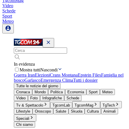
TgcomMag
Video
Schede
Sport
Meteo
In evidenza
Mostra tutti
Nascondi
Guerra Iran
Elezioni
Crans Montana
Epstein Files
Famiglia nel
bosco
Garlasco
Emergenza Clima
Tutti i dossier
Tutte le notizie del giorno
Cronaca
Mondo
Politica
Economia
Sport
Meteo
Video
Foto
Infografiche
Schede
Tv & Spettacolo
TgcomLab
TgcomMag
TgTech
Lifestyle
Oroscopo
Salute
Skuola
Cultura
Animali
Speciali
Chi siamo