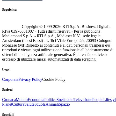
Seguici su
Copyright © 1999-
2026
RTI S.p.A. Business Digital -
P.Iva 03976881007 - Tutti i diritti riservati - Per la pubblicità
Mediamond S.p.A. - RTI S.p.A., Mediaset N.V., sede legale
Amsterdam (Paesi Bassi) - Uffici Viale Europa 46, 20093 Cologno
Monzese (MI)
Rispetto ai contenuti e ai dati personali trasmessi e/o
riprodotti è vietata ogni utilizzazione funzionale all’addestramento di
sistemi di intelligenza artificiale generativa. È altresì fatto divieto
espresso di utilizzare mezzi automatizzati di data scraping.
Legal
Corporate
Privacy Policy
Cookie Policy
Sezioni
Cronaca
Mondo
Economia
Politica
Spettacolo
Televisione
People
Lifestyl
Planet
Cultura
Salute
Scuola
Animali
Spazio
Speciali