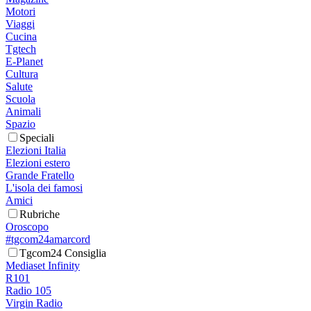
Motori
Viaggi
Cucina
Tgtech
E-Planet
Cultura
Salute
Scuola
Animali
Spazio
Speciali
Elezioni Italia
Elezioni estero
Grande Fratello
L'isola dei famosi
Amici
Rubriche
Oroscopo
#tgcom24amarcord
Tgcom24 Consiglia
Mediaset Infinity
R101
Radio 105
Virgin Radio