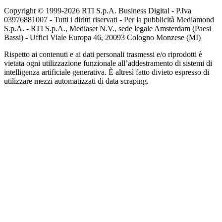
Copyright © 1999-
2026
RTI S.p.A. Business Digital - P.Iva
03976881007 - Tutti i diritti riservati - Per la pubblicità Mediamond
S.p.A. - RTI S.p.A., Mediaset N.V., sede legale Amsterdam (Paesi
Bassi) - Uffici Viale Europa 46, 20093 Cologno Monzese (MI)
Rispetto ai contenuti e ai dati personali trasmessi e/o riprodotti è
vietata ogni utilizzazione funzionale all’addestramento di sistemi di
intelligenza artificiale generativa. È altresì fatto divieto espresso di
utilizzare mezzi automatizzati di data scraping.