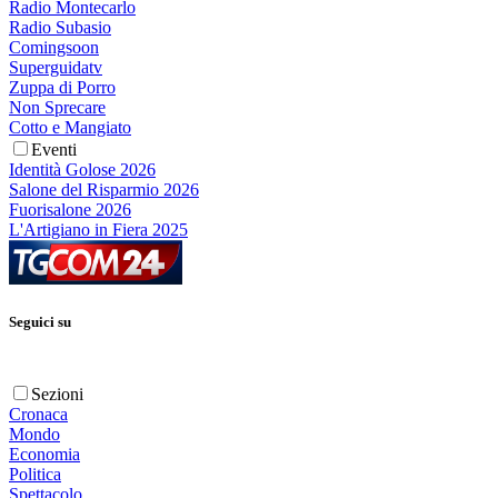
Radio Montecarlo
Radio Subasio
Comingsoon
Superguidatv
Zuppa di Porro
Non Sprecare
Cotto e Mangiato
Eventi
Identità Golose 2026
Salone del Risparmio 2026
Fuorisalone 2026
L'Artigiano in Fiera 2025
Seguici su
Sezioni
Cronaca
Mondo
Economia
Politica
Spettacolo