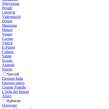
Televisione
People
Lifestyle
Videogiochi
Donne
Magazine
Motori
Viaggi
Cucina
Tgtech
E-Planet
Cultura
Salute
Scuola
Animali
Spazio
Speciali
Elezioni Italia
Elezioni estero
Grande Fratello
L'isola dei famosi
Amici
Rubriche
Oroscopo