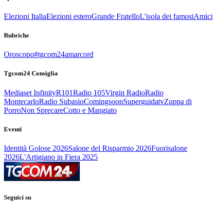
Elezioni Italia
Elezioni estero
Grande Fratello
L'isola dei famosi
Amici
Rubriche
Oroscopo
#tgcom24amarcord
Tgcom24 Consiglia
Mediaset Infinity
R101
Radio 105
Virgin Radio
Radio
Montecarlo
Radio Subasio
Comingsoon
Superguidatv
Zuppa di
Porro
Non Sprecare
Cotto e Mangiato
Eventi
Identità Golose 2026
Salone del Risparmio 2026
Fuorisalone
2026
L'Artigiano in Fiera 2025
Seguici su