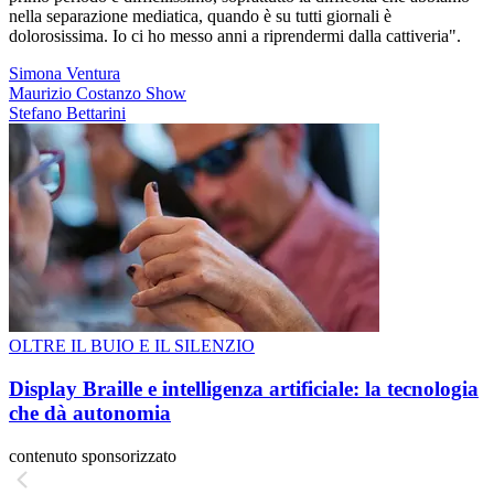
nella separazione mediatica, quando è su tutti giornali è
dolorosissima. Io ci ho messo anni a riprendermi dalla cattiveria".
Simona Ventura
Maurizio Costanzo Show
Stefano Bettarini
OLTRE IL BUIO E IL SILENZIO
Display Braille e intelligenza artificiale: la tecnologia
che dà autonomia
contenuto sponsorizzato