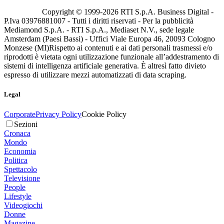
Copyright © 1999-
2026
RTI S.p.A. Business Digital -
P.Iva 03976881007 - Tutti i diritti riservati - Per la pubblicità
Mediamond S.p.A. - RTI S.p.A., Mediaset N.V., sede legale
Amsterdam (Paesi Bassi) - Uffici Viale Europa 46, 20093 Cologno
Monzese (MI)
Rispetto ai contenuti e ai dati personali trasmessi e/o
riprodotti è vietata ogni utilizzazione funzionale all’addestramento di
sistemi di intelligenza artificiale generativa. È altresì fatto divieto
espresso di utilizzare mezzi automatizzati di data scraping.
Legal
Corporate
Privacy Policy
Cookie Policy
Sezioni
Cronaca
Mondo
Economia
Politica
Spettacolo
Televisione
People
Lifestyle
Videogiochi
Donne
Magazine