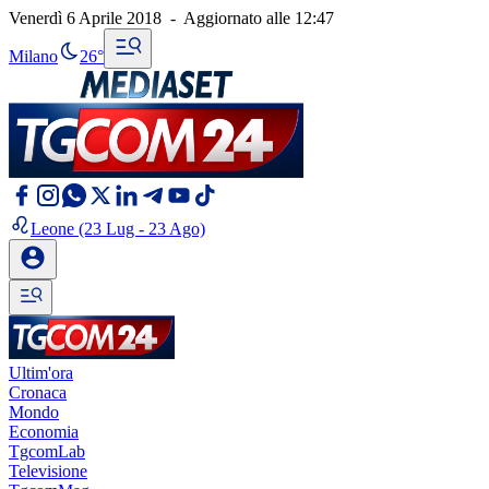
Venerdì 6 Aprile 2018
-
Aggiornato alle
12:47
Milano
26°
Leone
(23 Lug - 23 Ago)
Ultim'ora
Cronaca
Mondo
Economia
TgcomLab
Televisione