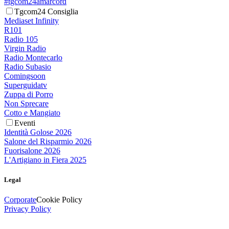
#tgcom24amarcord
Tgcom24 Consiglia
Mediaset Infinity
R101
Radio 105
Virgin Radio
Radio Montecarlo
Radio Subasio
Comingsoon
Superguidatv
Zuppa di Porro
Non Sprecare
Cotto e Mangiato
Eventi
Identità Golose 2026
Salone del Risparmio 2026
Fuorisalone 2026
L'Artigiano in Fiera 2025
Legal
Corporate
Cookie Policy
Privacy Policy