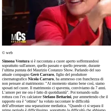
© web
Simona Ventura
si è raccontata a cuore aperto soffemrandosi
soprattutto sull'amore, quello passato e quello presente, durante
l’ultima puntata del Maurizio Costanzo Show. Parlando del suo
attuale compagno
Gerò Carraro
, figlio del produttore
cinematografico
Nicola Carraro
, ha ammesso con franchezza di
non pensare al matrimonio: "Al momento stiamo bene così, siamo
sposati nel cuore. Il matrimonio ci spaventa, conviviamo da 7 anni.
L’amore per me ora è fatto di quotidianità". Poi tornando sulla
rottura con l’ex calciatore
Stefano Bettarini
, pur ammettendo che il
rapporto ora è "ottimo" ha voluto raccontare le difficoltà
dell’affrontare una separazione mediatica. "Quando ci si separa il
primo periodo è difficilissimo, soprattutto la difficoltà che abbiamo