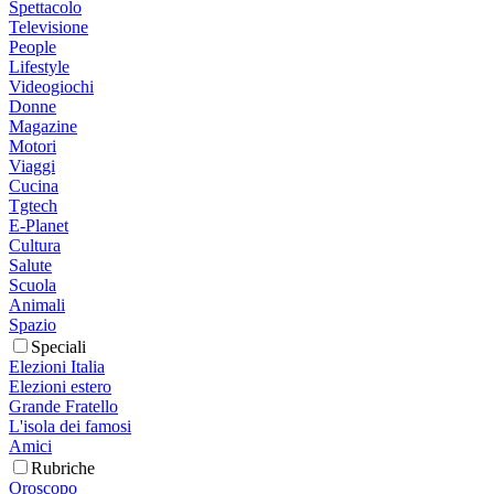
Spettacolo
Televisione
People
Lifestyle
Videogiochi
Donne
Magazine
Motori
Viaggi
Cucina
Tgtech
E-Planet
Cultura
Salute
Scuola
Animali
Spazio
Speciali
Elezioni Italia
Elezioni estero
Grande Fratello
L'isola dei famosi
Amici
Rubriche
Oroscopo