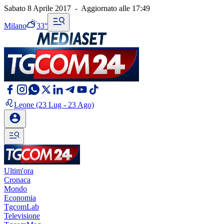
Sabato 8 Aprile 2017
-
Aggiornato alle
17:49
Milano
33°
Leone
(23 Lug - 23 Ago)
Ultim'ora
Cronaca
Mondo
Economia
TgcomLab
Televisione