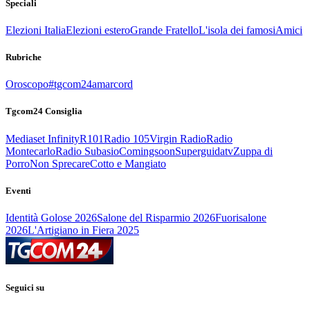
Speciali
Elezioni Italia
Elezioni estero
Grande Fratello
L'isola dei famosi
Amici
Rubriche
Oroscopo
#tgcom24amarcord
Tgcom24 Consiglia
Mediaset Infinity
R101
Radio 105
Virgin Radio
Radio
Montecarlo
Radio Subasio
Comingsoon
Superguidatv
Zuppa di
Porro
Non Sprecare
Cotto e Mangiato
Eventi
Identità Golose 2026
Salone del Risparmio 2026
Fuorisalone
2026
L'Artigiano in Fiera 2025
Seguici su