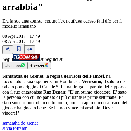
arrabbia"
Era la sua antagonista, eppure l'ex naufraga adesso fa il tifo per il
modello israeliano
08 Apr 2017 - 17:49
08 Apr 2017 - 17:49
Segui
su
Seguici su
whatsapp
discover
Samantha de Grenet
, la
regina dell'Isola dei Famosi
, ha
raccontato la sua esperienza in Honduras a
Verissimo
, il salotto del
sabato pomeriggio di Canale 5. La naufraga ha parlato del rapporto
con il suo antagonista
Raz Degan:
"E' un ottimo giocatore. E’ stato
la persona con cui ho parlato di più durante le prime settimane. E’
stato sincero fino ad un certo punto, poi ha capito il meccanismo del
gioco e ha giocato bene. Se lui non vince mi arrabbio. Deve
vincere!"
samantha de grenet
silvia toffanin