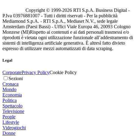
Copyright © 1999-
2026
RTI S.p.A. Business Digital -
P.Iva 03976881007 - Tutti i diritti riservati - Per la pubblicità
Mediamond S.p.A. - RTI S.p.A., Mediaset N.V., sede legale
Amsterdam (Paesi Bassi) - Uffici Viale Europa 46, 20093 Cologno
Monzese (MI)
Rispetto ai contenuti e ai dati personali trasmessi e/o
riprodotti è vietata ogni utilizzazione funzionale all’addestramento di
sistemi di intelligenza artificiale generativa. È altresì fatto divieto
espresso di utilizzare mezzi automatizzati di data scraping.
Legal
Corporate
Privacy Policy
Cookie Policy
Sezioni
Cronaca
Mondo
Economia
Politica
Spettacolo
Televisione
People
Lifestyle
Videogiochi
Donne