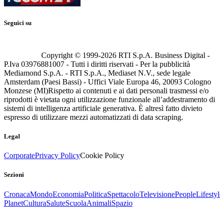
Seguici su
Copyright © 1999-
2026
RTI S.p.A. Business Digital -
P.Iva 03976881007 - Tutti i diritti riservati - Per la pubblicità
Mediamond S.p.A. - RTI S.p.A., Mediaset N.V., sede legale
Amsterdam (Paesi Bassi) - Uffici Viale Europa 46, 20093 Cologno
Monzese (MI)
Rispetto ai contenuti e ai dati personali trasmessi e/o
riprodotti è vietata ogni utilizzazione funzionale all’addestramento di
sistemi di intelligenza artificiale generativa. È altresì fatto divieto
espresso di utilizzare mezzi automatizzati di data scraping.
Legal
Corporate
Privacy Policy
Cookie Policy
Sezioni
Cronaca
Mondo
Economia
Politica
Spettacolo
Televisione
People
Lifestyl
Planet
Cultura
Salute
Scuola
Animali
Spazio