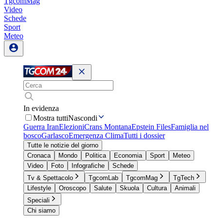
TgcomMag
Video
Schede
Sport
Meteo
In evidenza
Mostra tutti
Nascondi
Guerra Iran
Elezioni
Crans Montana
Epstein Files
Famiglia nel
bosco
Garlasco
Emergenza Clima
Tutti i dossier
Tutte le notizie del giorno
Cronaca
Mondo
Politica
Economia
Sport
Meteo
Video
Foto
Infografiche
Schede
Tv & Spettacolo
TgcomLab
TgcomMag
TgTech
Lifestyle
Oroscopo
Salute
Skuola
Cultura
Animali
Speciali
Chi siamo