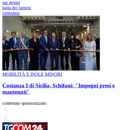
raz degan
isola dei famosi
verissimo
MOBILITÀ E ISOLE MINORI
Costanza I di Sicilia, Schifani: "Impegni presi e
mantenuti"
contenuto sponsorizzato