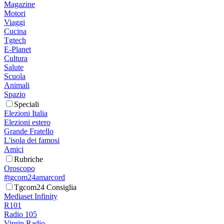
Magazine
Motori
Viaggi
Cucina
Tgtech
E-Planet
Cultura
Salute
Scuola
Animali
Spazio
Speciali
Elezioni Italia
Elezioni estero
Grande Fratello
L'isola dei famosi
Amici
Rubriche
Oroscopo
#tgcom24amarcord
Tgcom24 Consiglia
Mediaset Infinity
R101
Radio 105
Virgin Radio