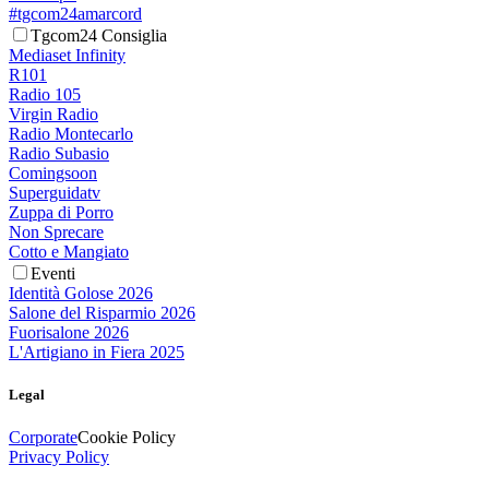
#tgcom24amarcord
Tgcom24 Consiglia
Mediaset Infinity
R101
Radio 105
Virgin Radio
Radio Montecarlo
Radio Subasio
Comingsoon
Superguidatv
Zuppa di Porro
Non Sprecare
Cotto e Mangiato
Eventi
Identità Golose 2026
Salone del Risparmio 2026
Fuorisalone 2026
L'Artigiano in Fiera 2025
Legal
Corporate
Cookie Policy
Privacy Policy