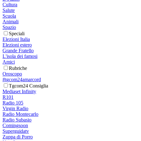
Cultura
Salute
Scuola
Animali
Spazio
Speciali
Elezioni Italia
Elezioni estero
Grande Fratello
L'isola dei famosi
Amici
Rubriche
Oroscopo
#tgcom24amarcord
Tgcom24 Consiglia
Mediaset Infinity
R101
Radio 105
Virgin Radio
Radio Montecarlo
Radio Subasio
Comingsoon
Superguidatv
Zuppa di Porro