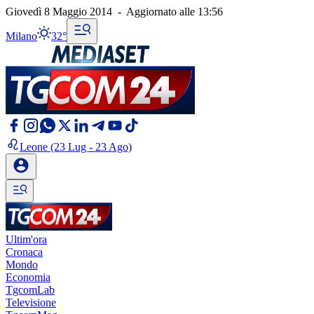
Giovedì 8 Maggio 2014
-
Aggiornato alle
13:56
Milano
32°
Leone
(23 Lug - 23 Ago)
Ultim'ora
Cronaca
Mondo
Economia
TgcomLab
Televisione