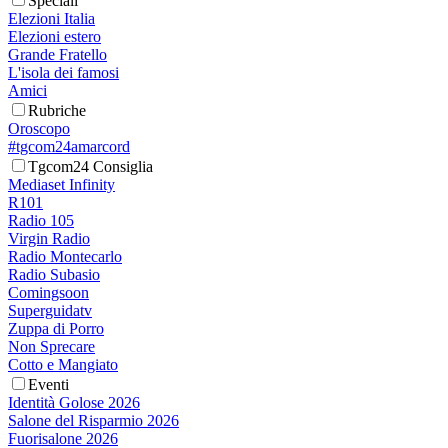
Speciali
Elezioni Italia
Elezioni estero
Grande Fratello
L'isola dei famosi
Amici
Rubriche
Oroscopo
#tgcom24amarcord
Tgcom24 Consiglia
Mediaset Infinity
R101
Radio 105
Virgin Radio
Radio Montecarlo
Radio Subasio
Comingsoon
Superguidatv
Zuppa di Porro
Non Sprecare
Cotto e Mangiato
Eventi
Identità Golose 2026
Salone del Risparmio 2026
Fuorisalone 2026