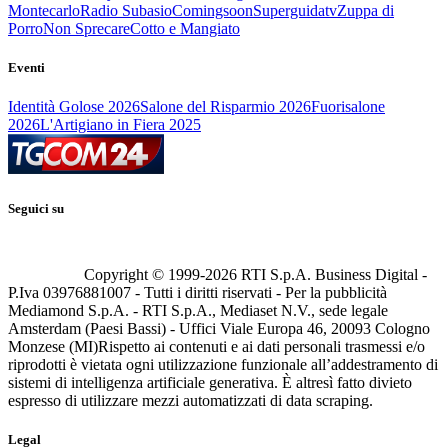
Montecarlo
Radio Subasio
Comingsoon
Superguidatv
Zuppa di
Porro
Non Sprecare
Cotto e Mangiato
Eventi
Identità Golose 2026
Salone del Risparmio 2026
Fuorisalone
2026
L'Artigiano in Fiera 2025
Seguici su
Copyright © 1999-
2026
RTI S.p.A. Business Digital -
P.Iva 03976881007 - Tutti i diritti riservati - Per la pubblicità
Mediamond S.p.A. - RTI S.p.A., Mediaset N.V., sede legale
Amsterdam (Paesi Bassi) - Uffici Viale Europa 46, 20093 Cologno
Monzese (MI)
Rispetto ai contenuti e ai dati personali trasmessi e/o
riprodotti è vietata ogni utilizzazione funzionale all’addestramento di
sistemi di intelligenza artificiale generativa. È altresì fatto divieto
espresso di utilizzare mezzi automatizzati di data scraping.
Legal