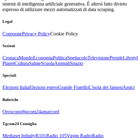
sistemi di intelligenza artificiale generativa. È altresì fatto divieto
espresso di utilizzare mezzi automatizzati di data scraping.
Legal
Corporate
Privacy Policy
Cookie Policy
Sezioni
Cronaca
Mondo
Economia
Politica
Spettacolo
Televisione
People
Lifestyl
Planet
Cultura
Salute
Scuola
Animali
Spazio
Speciali
Elezioni Italia
Elezioni estero
Grande Fratello
L'isola dei famosi
Amici
Rubriche
Oroscopo
#tgcom24amarcord
Tgcom24 Consiglia
Mediaset Infinity
R101
Radio 105
Virgin Radio
Radio