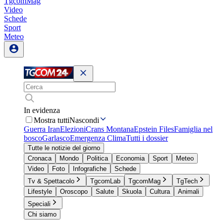
TgcomMag
Video
Schede
Sport
Meteo
In evidenza
Mostra tutti
Nascondi
Guerra Iran
Elezioni
Crans Montana
Epstein Files
Famiglia nel
bosco
Garlasco
Emergenza Clima
Tutti i dossier
Tutte le notizie del giorno
Cronaca
Mondo
Politica
Economia
Sport
Meteo
Video
Foto
Infografiche
Schede
Tv & Spettacolo
TgcomLab
TgcomMag
TgTech
Lifestyle
Oroscopo
Salute
Skuola
Cultura
Animali
Speciali
Chi siamo