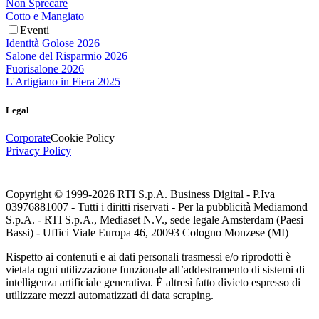
Non Sprecare
Cotto e Mangiato
Eventi
Identità Golose 2026
Salone del Risparmio 2026
Fuorisalone 2026
L'Artigiano in Fiera 2025
Legal
Corporate
Cookie Policy
Privacy Policy
Copyright © 1999-
2026
RTI S.p.A. Business Digital - P.Iva
03976881007 - Tutti i diritti riservati - Per la pubblicità Mediamond
S.p.A. - RTI S.p.A., Mediaset N.V., sede legale Amsterdam (Paesi
Bassi) - Uffici Viale Europa 46, 20093 Cologno Monzese (MI)
Rispetto ai contenuti e ai dati personali trasmessi e/o riprodotti è
vietata ogni utilizzazione funzionale all’addestramento di sistemi di
intelligenza artificiale generativa. È altresì fatto divieto espresso di
utilizzare mezzi automatizzati di data scraping.