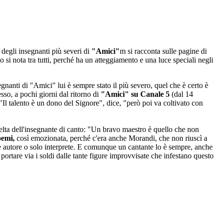
 degli insegnanti più severi di
"Amici"
m si racconta sulle pagine di
o si nota tra tutti, perché ha un atteggiamento e una luce speciali negli
egnanti di "Amici" lui è sempre stato il più severo, quel che è certo è
sso, a pochi giorni dal ritorno di
"Amici" su Canale 5
(dal 14
. "Il talento è un dono del Signore", dice, "però poi va coltivato con
celta dell'insegnante di canto: "Un bravo maestro è quello che non
emi,
così emozionata, perché c'era anche Morandi, che non riuscì a
he autore o solo interprete. E comunque un cantante lo è sempre, anche
ortare via i soldi dalle tante figure improvvisate che infestano questo