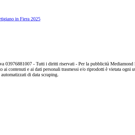
tigiano in Fiera 2025
va 03976881007 - Tutti i diritti riservati - Per la pubblicità Mediamon
o ai contenuti e ai dati personali trasmessi e/o riprodotti è vietata ogni 
zi automatizzati di data scraping.