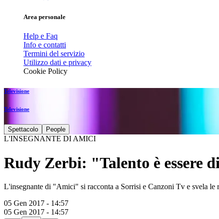
Area personale
Help e Faq
Info e contatti
Termini del servizio
Utilizzo dati e privacy
Cookie Policy
Televisione
Televisione
Spettacolo
People
L'INSEGNANTE DI AMICI
Rudy Zerbi: "Talento è essere di
L'insegnante di "Amici" si racconta a Sorrisi e Canzoni Tv e svela le 
05 Gen 2017 - 14:57
05 Gen 2017 - 14:57