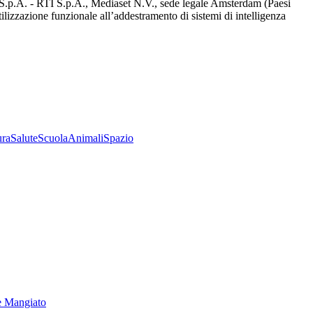
d S.p.A. - RTI S.p.A., Mediaset N.V., sede legale Amsterdam (Paesi
utilizzazione funzionale all’addestramento di sistemi di intelligenza
ura
Salute
Scuola
Animali
Spazio
e Mangiato