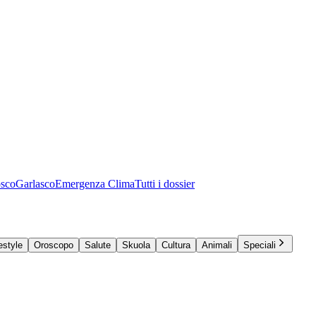
osco
Garlasco
Emergenza Clima
Tutti i dossier
estyle
Oroscopo
Salute
Skuola
Cultura
Animali
Speciali