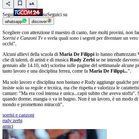
Segui
su
Seguici su
whatsapp
discover
Scegliere con attenzione il maestro di canto, fare molti provini, non far
Sorrisi e Canzoni Tv
e svela quali sono i segreti per diventare un vero
occhi".
Alcuni allievi della scuola di
Maria De Filippi
lo hanno ribattezzato V
che di talenti, di artisti e di musica
Rudy Zerbi
se ne intende davvero. 
gennaio alle 14.10, ndr) sciorina sulle pagine del settimanale alcune pil
tanto lavoro e una disciplina ferrea, come fa
Maria De Filippi..
.".
Ma solo lavoro e disciplina non bastano e Rudy aggiunge qualche prezio
insiste solo su regole e tecnica, ma che rispetta e valorizza le caratteris
cantare: "Ma era così intensa e unica...capii subito che aveva stoffa"
quando dorme, mangia o va in bagno. Non è un lavoro, è un modo di esse
mondo e promettono miracoli".
sorrisi e canzoni
rudy zerbi
amici