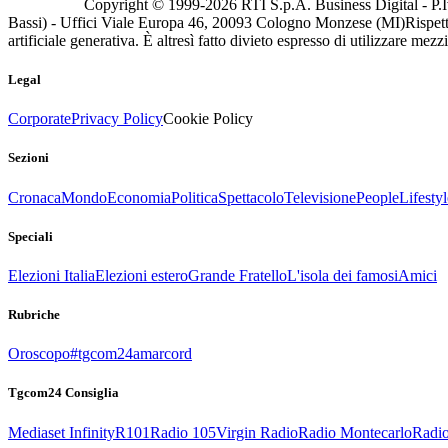
Copyright © 1999-
2026
RTI S.p.A. Business Digital - P.I
Bassi) - Uffici Viale Europa 46, 20093 Cologno Monzese (MI)
Rispett
artificiale generativa. È altresì fatto divieto espresso di utilizzare mez
Legal
Corporate
Privacy Policy
Cookie Policy
Sezioni
Cronaca
Mondo
Economia
Politica
Spettacolo
Televisione
People
Lifestyl
Speciali
Elezioni Italia
Elezioni estero
Grande Fratello
L'isola dei famosi
Amici
Rubriche
Oroscopo
#tgcom24amarcord
Tgcom24 Consiglia
Mediaset Infinity
R101
Radio 105
Virgin Radio
Radio Montecarlo
Radio