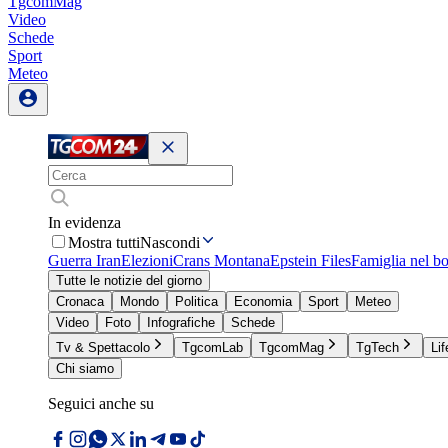
TgcomMag
Video
Schede
Sport
Meteo
In evidenza
Mostra tutti
Nascondi
Guerra Iran
Elezioni
Crans Montana
Epstein Files
Famiglia nel b
Tutte le notizie del giorno
Cronaca
Mondo
Politica
Economia
Sport
Meteo
Video
Foto
Infografiche
Schede
Tv & Spettacolo
TgcomLab
TgcomMag
TgTech
Lif
Chi siamo
Seguici anche su