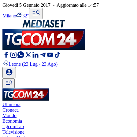
Giovedì 5 Gennaio 2017
-
Aggiornato alle
14:57
Milano
32°
Leone
(23 Lug - 23 Ago)
Ultim'ora
Cronaca
Mondo
Economia
TgcomLab
Televisione