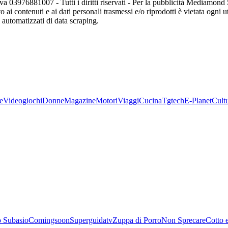
va 03976881007 - Tutti i diritti riservati - Per la pubblicità Mediamon
o ai contenuti e ai dati personali trasmessi e/o riprodotti è vietata ogni 
zi automatizzati di data scraping.
e
Videogiochi
Donne
Magazine
Motori
Viaggi
Cucina
Tgtech
E-Planet
Cult
 Subasio
Comingsoon
Superguidatv
Zuppa di Porro
Non Sprecare
Cotto 