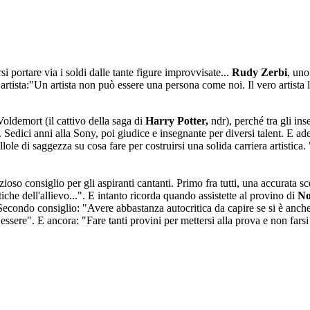
si portare via i soldi dalle tante figure improvvisate...
Rudy Zerbi
, uno
 artista:"Un artista non può essere una persona come noi. Il vero artista l
oldemort (il cattivo della saga di
Harry Potter,
ndr), perché tra gli ins
Sedici anni alla Sony, poi giudice e insegnante per diversi talent. E ade
lole di saggezza su cosa fare per costruirsi una solida carriera artistica
so consiglio per gli aspiranti cantanti. Primo fra tutti, una accurata s
tiche dell'allievo...". E intanto ricorda quando assistette al provino di
No
. Secondo consiglio: "Avere abbastanza autocritica da capire se si è anc
re". E ancora: "Fare tanti provini per mettersi alla prova e non farsi p