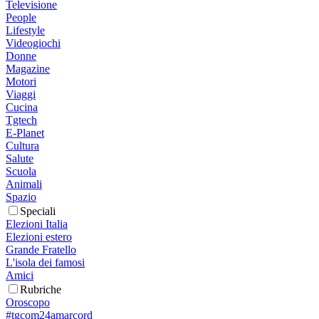
Televisione
People
Lifestyle
Videogiochi
Donne
Magazine
Motori
Viaggi
Cucina
Tgtech
E-Planet
Cultura
Salute
Scuola
Animali
Spazio
Speciali
Elezioni Italia
Elezioni estero
Grande Fratello
L'isola dei famosi
Amici
Rubriche
Oroscopo
#tgcom24amarcord