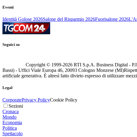
Eventi
Identità Golose 2026
Salone del Risparmio 2026
Fuorisalone 2026
L'Ar
Seguici su
Copyright © 1999-
2026
RTI S.p.A. Business Digital - P.I
Bassi) - Uffici Viale Europa 46, 20093 Cologno Monzese (MI)
Rispett
artificiale generativa. È altresì fatto divieto espresso di utilizzare mez
Legal
Corporate
Privacy Policy
Cookie Policy
Sezioni
Cronaca
Mondo
Economia
Politica
Spettacolo