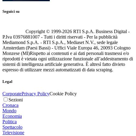
Seguici su
Copyright © 1999-
2026
RTI S.p.A. Business Digital -
P.Iva 03976881007 - Tutti i diritti riservati - Per la pubblicità
Mediamond S.p.A. - RTI S.p.A., Mediaset N.V., sede legale
Amsterdam (Paesi Bassi) - Uffici Viale Europa 46, 20093 Cologno
Monzese (MI)
Rispetto ai contenuti e ai dati personali trasmessi e/o
riprodotti è vietata ogni utilizzazione funzionale all’addestramento di
sistemi di intelligenza artificiale generativa. È altresì fatto divieto
espresso di utilizzare mezzi automatizzati di data scraping.
Legal
Corporate
Privacy Policy
Cookie Policy
Sezioni
Cronaca
Mondo
Economia
Politica
Spettacolo
Televisione