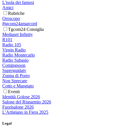
L'isola dei famosi
Amici
Rubriche
Oroscopo
#tgcom24amarcord
Tgcom24 Consiglia
Mediaset Infinity
R101
Radio 105
Virgin Radio
Radio Montecarlo
Radio Subasio
Comingsoon
Superguidatv
Zuppa di Porro
Non Sprecare
Cotto e Mangiato
Eventi
Identità Golose 2026
Salone del Risparmio 2026
Fuorisalone 2026
L'Artigiano in Fiera 2025
Legal