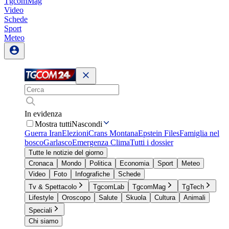
TgcomMag
Video
Schede
Sport
Meteo
In evidenza
Mostra tutti
Nascondi
Guerra Iran
Elezioni
Crans Montana
Epstein Files
Famiglia nel
bosco
Garlasco
Emergenza Clima
Tutti i dossier
Tutte le notizie del giorno
Cronaca
Mondo
Politica
Economia
Sport
Meteo
Video
Foto
Infografiche
Schede
Tv & Spettacolo
TgcomLab
TgcomMag
TgTech
Lifestyle
Oroscopo
Salute
Skuola
Cultura
Animali
Speciali
Chi siamo