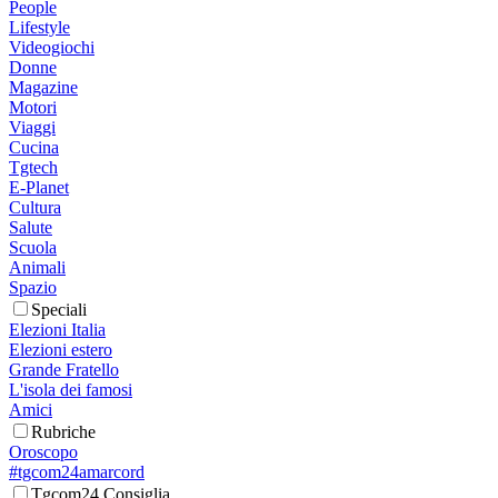
People
Lifestyle
Videogiochi
Donne
Magazine
Motori
Viaggi
Cucina
Tgtech
E-Planet
Cultura
Salute
Scuola
Animali
Spazio
Speciali
Elezioni Italia
Elezioni estero
Grande Fratello
L'isola dei famosi
Amici
Rubriche
Oroscopo
#tgcom24amarcord
Tgcom24 Consiglia