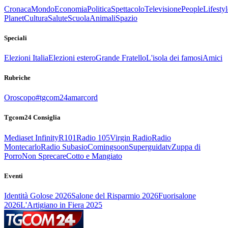
Cronaca
Mondo
Economia
Politica
Spettacolo
Televisione
People
Lifestyl
Planet
Cultura
Salute
Scuola
Animali
Spazio
Speciali
Elezioni Italia
Elezioni estero
Grande Fratello
L'isola dei famosi
Amici
Rubriche
Oroscopo
#tgcom24amarcord
Tgcom24 Consiglia
Mediaset Infinity
R101
Radio 105
Virgin Radio
Radio
Montecarlo
Radio Subasio
Comingsoon
Superguidatv
Zuppa di
Porro
Non Sprecare
Cotto e Mangiato
Eventi
Identità Golose 2026
Salone del Risparmio 2026
Fuorisalone
2026
L'Artigiano in Fiera 2025