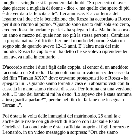
moglie si scioglie e si fa prendere dai dubbi. "So per certo di aver
dato piacere a migliaia di donne - dice -, ma quello che spero di più
è di aver dato la felicita' a te". Lei annuisce. E a conferma del
legame tra i due c'è la benedizione che Rosza ha accordato a Rocco
per il suo ritorno al porno. "Quando sono uscito dall'Isola ero certo,
credevo fosse importante per lei - ha spiegato lui -. Ma ho trascorso
un anno e mezzo nel quale non ero più la stessa persona. Cambiare
la propria natura è difficile. Per me il mondo del porno è stato un
sogno sin da quando avevo 12-13 anni. E' l'altra metà del mio
mondo. Rosza ha capito e mi ha detto che se volevo riprendere lei
non aveva nulla in contrario".
D'accordo anche i due i figli della coppia, al centor di un aneddoto
raccontato da Siffredi. "Da piccoli hanno trovato una videocassetta
del film "Tarzan XXX" dove eravamo protagonisti io e Rosza - ha
spiegato lui -. Quando siamo tornati a casa e li abbiamo visti con la
cassetta in mano siamo rimasti di sasso. Per fortuna era una versione
soft... E uno dei bambini mi ha detto: 'Lo sapevo che è stata mamma
a insegnarti a parlare!'", perché nel film lei fa Jane che insegna a
Tarzan...".
Poi è stata la volta delle immagini del matrimonio, 25 anni fa e
anche delle risate con gli sketch di Rocco con i Jackal e Paola
Cortellesi. La conclusione è stata affidata proprio ai figli Lorenzo e
Leonardo, in un video messaggio a sorpresa: "Ora che siamo