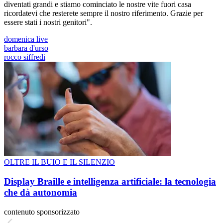
diventati grandi e stiamo cominciato le nostre vite fuori casa
ricordatevi che resterete sempre il nostro riferimento. Grazie per
essere stati i nostri genitori".
domenica live
barbara d'urso
rocco siffredi
OLTRE IL BUIO E IL SILENZIO
Display Braille e intelligenza artificiale: la tecnologia
che dà autonomia
contenuto sponsorizzato