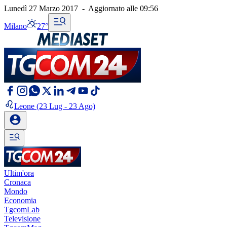
Lunedì 27 Marzo 2017
-
Aggiornato alle
09:56
Milano
27°
Leone
(23 Lug - 23 Ago)
Ultim'ora
Cronaca
Mondo
Economia
TgcomLab
Televisione