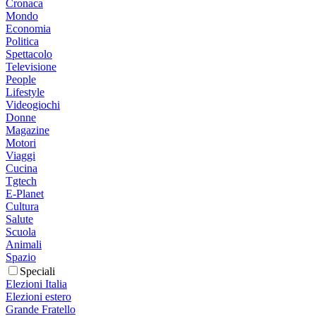
Cronaca
Mondo
Economia
Politica
Spettacolo
Televisione
People
Lifestyle
Videogiochi
Donne
Magazine
Motori
Viaggi
Cucina
Tgtech
E-Planet
Cultura
Salute
Scuola
Animali
Spazio
Speciali
Elezioni Italia
Elezioni estero
Grande Fratello