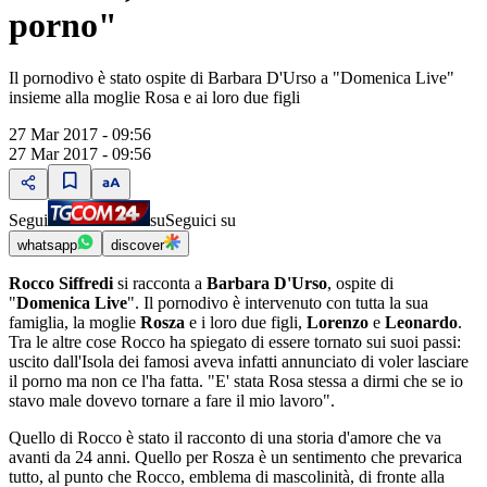
porno"
Il pornodivo è stato ospite di Barbara D'Urso a "Domenica Live"
insieme alla moglie Rosa e ai loro due figli
27 Mar 2017 - 09:56
27 Mar 2017 - 09:56
Segui
su
Seguici su
whatsapp
discover
Rocco Siffredi
si racconta a
Barbara D'Urso
, ospite di
"
Domenica Live
". Il pornodivo è intervenuto con tutta la sua
famiglia, la moglie
Rosza
e i loro due figli,
Lorenzo
e
Leonardo
.
Tra le altre cose Rocco ha spiegato di essere tornato sui suoi passi:
uscito dall'Isola dei famosi aveva infatti annunciato di voler lasciare
il porno ma non ce l'ha fatta. "E' stata Rosa stessa a dirmi che se io
stavo male dovevo tornare a fare il mio lavoro".
Quello di Rocco è stato il racconto di una storia d'amore che va
avanti da 24 anni. Quello per Rosza è un sentimento che prevarica
tutto, al punto che Rocco, emblema di mascolinità, di fronte alla