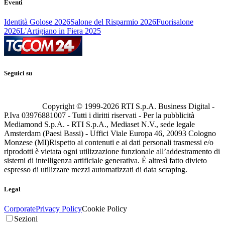
Eventi
Identità Golose 2026
Salone del Risparmio 2026
Fuorisalone
2026
L'Artigiano in Fiera 2025
Seguici su
Copyright © 1999-
2026
RTI S.p.A. Business Digital -
P.Iva 03976881007 - Tutti i diritti riservati - Per la pubblicità
Mediamond S.p.A. - RTI S.p.A., Mediaset N.V., sede legale
Amsterdam (Paesi Bassi) - Uffici Viale Europa 46, 20093 Cologno
Monzese (MI)
Rispetto ai contenuti e ai dati personali trasmessi e/o
riprodotti è vietata ogni utilizzazione funzionale all’addestramento di
sistemi di intelligenza artificiale generativa. È altresì fatto divieto
espresso di utilizzare mezzi automatizzati di data scraping.
Legal
Corporate
Privacy Policy
Cookie Policy
Sezioni