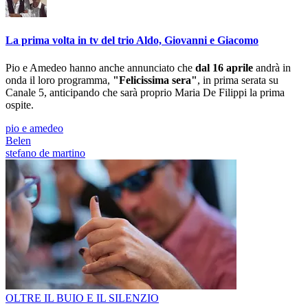
La prima volta in tv del trio Aldo, Giovanni e Giacomo
Pio e Amedeo hanno anche annunciato che
dal 16 aprile
andrà in
onda il loro programma,
"Felicissima sera"
, in prima serata su
Canale 5, anticipando che sarà proprio Maria De Filippi la prima
ospite.
pio e amedeo
Belen
stefano de martino
OLTRE IL BUIO E IL SILENZIO