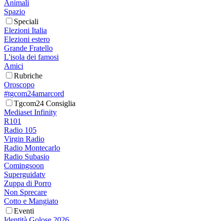
Animali
Spazio
Speciali
Elezioni Italia
Elezioni estero
Grande Fratello
L'isola dei famosi
Amici
Rubriche
Oroscopo
#tgcom24amarcord
Tgcom24 Consiglia
Mediaset Infinity
R101
Radio 105
Virgin Radio
Radio Montecarlo
Radio Subasio
Comingsoon
Superguidatv
Zuppa di Porro
Non Sprecare
Cotto e Mangiato
Eventi
Identità Golose 2026