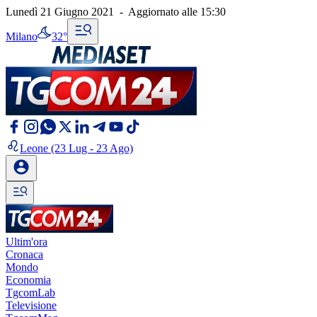
Lunedì 21 Giugno 2021
-
Aggiornato alle
15:30
Milano
32°
Leone
(23 Lug - 23 Ago)
Ultim'ora
Cronaca
Mondo
Economia
TgcomLab
Televisione