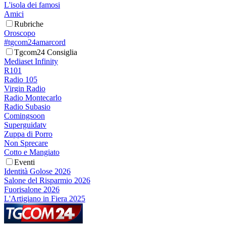
L'isola dei famosi
Amici
Rubriche
Oroscopo
#tgcom24amarcord
Tgcom24 Consiglia
Mediaset Infinity
R101
Radio 105
Virgin Radio
Radio Montecarlo
Radio Subasio
Comingsoon
Superguidatv
Zuppa di Porro
Non Sprecare
Cotto e Mangiato
Eventi
Identità Golose 2026
Salone del Risparmio 2026
Fuorisalone 2026
L'Artigiano in Fiera 2025