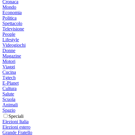
Cronaca
Mondo
Economia
Politica
Spettacolo
Televisione
People
Lifestyle
Videogiochi
Donne
Magazine
Motori
Viaggi
Cucina
Tgtech
E-Planet
Cultura
Salute
Scuola
Animali
Spazio
Speciali
Elezioni Italia
Elezioni estero
Grande Fratello