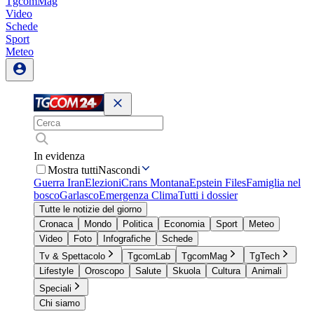
TgcomMag
Video
Schede
Sport
Meteo
In evidenza
Mostra tutti
Nascondi
Guerra Iran
Elezioni
Crans Montana
Epstein Files
Famiglia nel
bosco
Garlasco
Emergenza Clima
Tutti i dossier
Tutte le notizie del giorno
Cronaca
Mondo
Politica
Economia
Sport
Meteo
Video
Foto
Infografiche
Schede
Tv & Spettacolo
TgcomLab
TgcomMag
TgTech
Lifestyle
Oroscopo
Salute
Skuola
Cultura
Animali
Speciali
Chi siamo