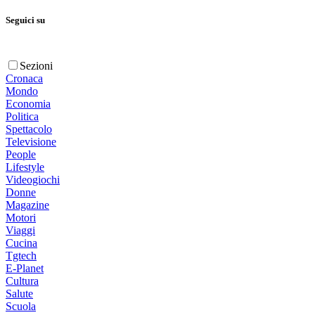
Seguici su
Sezioni
Cronaca
Mondo
Economia
Politica
Spettacolo
Televisione
People
Lifestyle
Videogiochi
Donne
Magazine
Motori
Viaggi
Cucina
Tgtech
E-Planet
Cultura
Salute
Scuola