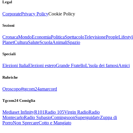
Legal
Corporate
Privacy Policy
Cookie Policy
Sezioni
Cronaca
Mondo
Economia
Politica
Spettacolo
Televisione
People
Lifestyl
Planet
Cultura
Salute
Scuola
Animali
Spazio
Speciali
Elezioni Italia
Elezioni estero
Grande Fratello
L'isola dei famosi
Amici
Rubriche
Oroscopo
#tgcom24amarcord
Tgcom24 Consiglia
Mediaset Infinity
R101
Radio 105
Virgin Radio
Radio
Montecarlo
Radio Subasio
Comingsoon
Superguidatv
Zuppa di
Porro
Non Sprecare
Cotto e Mangiato