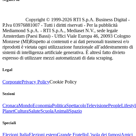
Copyright © 1999-
2026
RTI S.p.A. Business Digital -
P.Iva 03976881007 - Tutti i diritti riservati - Per la pubblicità
Mediamond S.p.A. - RTI S.p.A., Mediaset N.V., sede legale
Amsterdam (Paesi Bassi) - Uffici Viale Europa 46, 20093 Cologno
Monzese (MI)
Rispetto ai contenuti e ai dati personali trasmessi e/o
riprodotti è vietata ogni utilizzazione funzionale all’addestramento di
sistemi di intelligenza artificiale generativa. È altresì fatto divieto
espresso di utilizzare mezzi automatizzati di data scraping.
Legal
Corporate
Privacy Policy
Cookie Policy
Sezioni
Cronaca
Mondo
Economia
Politica
Spettacolo
Televisione
People
Lifestyl
Planet
Cultura
Salute
Scuola
Animali
Spazio
Speciali
Elezioni Italia
Elezioni estero
Grande Fratello
L'isola dei famosi
Amici