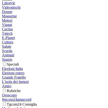
Lifestyle
Videogiochi
Donne
Magazine
Motori
Viaggi
Cucina
Tgtech
E-Planet
Cultura
Salute
Scuola
Animali
Spazio
Speciali
Elezioni Italia
Elezioni estero
Grande Fratello
L'isola dei famosi
Amici
Rubriche
Oroscopo
#tgcom24amarcord
Tgcom24 Consiglia