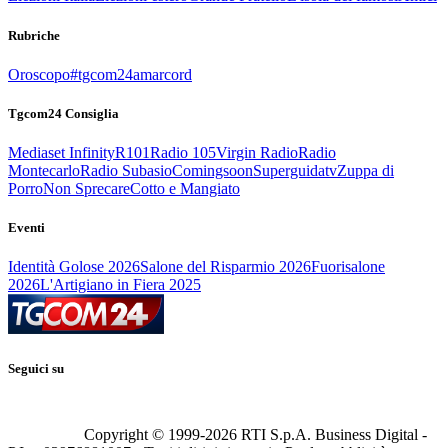
Rubriche
Oroscopo
#tgcom24amarcord
Tgcom24 Consiglia
Mediaset Infinity
R101
Radio 105
Virgin Radio
Radio
Montecarlo
Radio Subasio
Comingsoon
Superguidatv
Zuppa di
Porro
Non Sprecare
Cotto e Mangiato
Eventi
Identità Golose 2026
Salone del Risparmio 2026
Fuorisalone
2026
L'Artigiano in Fiera 2025
Seguici su
Copyright © 1999-
2026
RTI S.p.A. Business Digital -