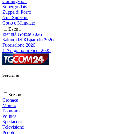
Comingsoon
Superguidatv
Zuppa di Porro
Non Sprecare
Cotto e Mangiato
Eventi
Identità Golose 2026
Salone del Risparmio 2026
Fuorisalone 2026
L'Artigiano in Fiera 2025
Seguici su
Sezioni
Cronaca
Mondo
Economia
Politica
Spettacolo
Televisione
People