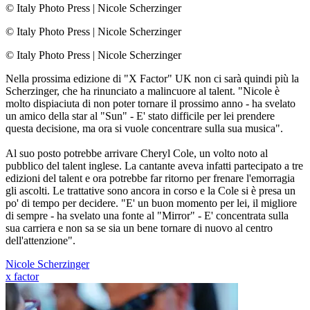
© Italy Photo Press
|
Nicole Scherzinger
© Italy Photo Press
|
Nicole Scherzinger
© Italy Photo Press
|
Nicole Scherzinger
Nella prossima edizione di "X Factor" UK non ci sarà quindi più la
Scherzinger, che ha rinunciato a malincuore al talent. "Nicole è
molto dispiaciuta di non poter tornare il prossimo anno - ha svelato
un amico della star al "Sun" - E' stato difficile per lei prendere
questa decisione, ma ora si vuole concentrare sulla sua musica".
Al suo posto potrebbe arrivare Cheryl Cole, un volto noto al
pubblico del talent inglese. La cantante aveva infatti partecipato a tre
edizioni del talent e ora potrebbe far ritorno per frenare l'emorragia
gli ascolti. Le trattative sono ancora in corso e la Cole si è presa un
po' di tempo per decidere. "E' un buon momento per lei, il migliore
di sempre - ha svelato una fonte al "Mirror" - E' concentrata sulla
sua carriera e non sa se sia un bene tornare di nuovo al centro
dell'attenzione".
Nicole Scherzinger
x factor