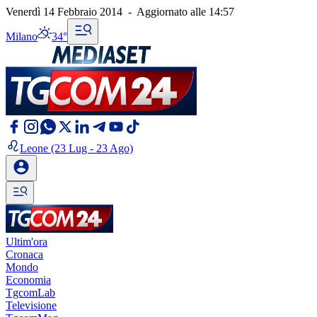
Venerdì 14 Febbraio 2014
-
Aggiornato alle
14:57
Milano
34°
Leone
(23 Lug - 23 Ago)
Ultim'ora
Cronaca
Mondo
Economia
TgcomLab
Televisione