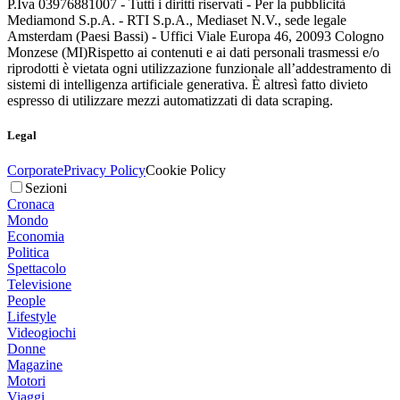
P.Iva 03976881007 - Tutti i diritti riservati - Per la pubblicità
Mediamond S.p.A. - RTI S.p.A., Mediaset N.V., sede legale
Amsterdam (Paesi Bassi) - Uffici Viale Europa 46, 20093 Cologno
Monzese (MI)
Rispetto ai contenuti e ai dati personali trasmessi e/o
riprodotti è vietata ogni utilizzazione funzionale all’addestramento di
sistemi di intelligenza artificiale generativa. È altresì fatto divieto
espresso di utilizzare mezzi automatizzati di data scraping.
Legal
Corporate
Privacy Policy
Cookie Policy
Sezioni
Cronaca
Mondo
Economia
Politica
Spettacolo
Televisione
People
Lifestyle
Videogiochi
Donne
Magazine
Motori
Viaggi