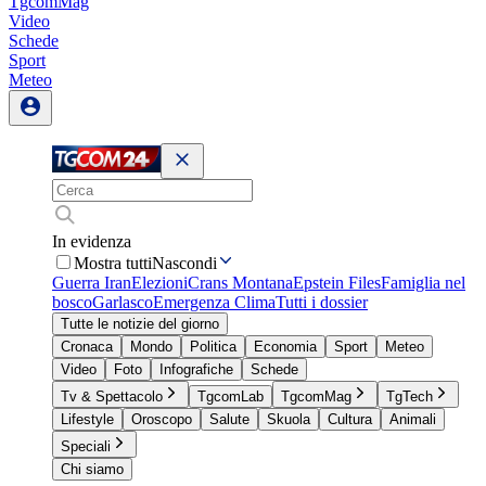
TgcomMag
Video
Schede
Sport
Meteo
In evidenza
Mostra tutti
Nascondi
Guerra Iran
Elezioni
Crans Montana
Epstein Files
Famiglia nel
bosco
Garlasco
Emergenza Clima
Tutti i dossier
Tutte le notizie del giorno
Cronaca
Mondo
Politica
Economia
Sport
Meteo
Video
Foto
Infografiche
Schede
Tv & Spettacolo
TgcomLab
TgcomMag
TgTech
Lifestyle
Oroscopo
Salute
Skuola
Cultura
Animali
Speciali
Chi siamo