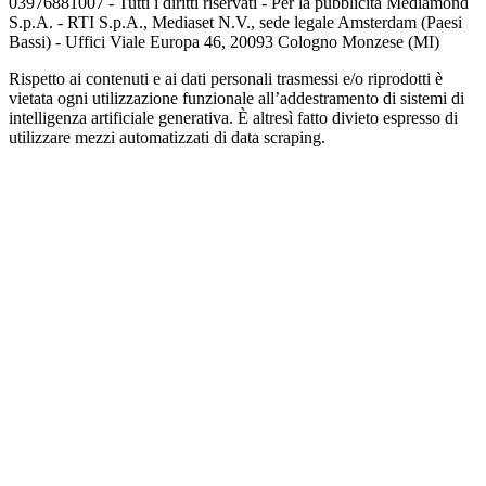
03976881007 - Tutti i diritti riservati - Per la pubblicità Mediamond
S.p.A. - RTI S.p.A., Mediaset N.V., sede legale Amsterdam (Paesi
Bassi) - Uffici Viale Europa 46, 20093 Cologno Monzese (MI)
Rispetto ai contenuti e ai dati personali trasmessi e/o riprodotti è
vietata ogni utilizzazione funzionale all’addestramento di sistemi di
intelligenza artificiale generativa. È altresì fatto divieto espresso di
utilizzare mezzi automatizzati di data scraping.