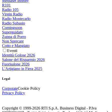
Mediaset Infinity
R101
Radio 105
Virgin Radio
Radio Montecarlo
Radio Subasio
Comingsoon
Superguidatv
Zuppa di Porro
Non Sprecare
Cotto e Mangiato
Eventi
Identità Golose 2026
Salone del Risparmio 2026
Fuorisalone 2026
L'Artigiano in Fiera 2025
Legal
Corporate
Cookie Policy
Privacy Policy
Copyright © 1999-
2026
RTI S.p.A. Business Digital - P.Iva