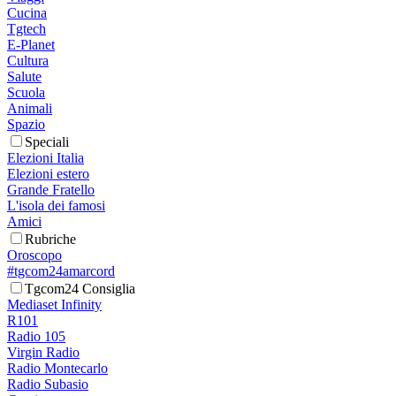
Cucina
Tgtech
E-Planet
Cultura
Salute
Scuola
Animali
Spazio
Speciali
Elezioni Italia
Elezioni estero
Grande Fratello
L'isola dei famosi
Amici
Rubriche
Oroscopo
#tgcom24amarcord
Tgcom24 Consiglia
Mediaset Infinity
R101
Radio 105
Virgin Radio
Radio Montecarlo
Radio Subasio