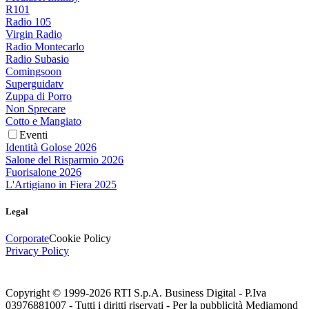
R101
Radio 105
Virgin Radio
Radio Montecarlo
Radio Subasio
Comingsoon
Superguidatv
Zuppa di Porro
Non Sprecare
Cotto e Mangiato
Eventi
Identità Golose 2026
Salone del Risparmio 2026
Fuorisalone 2026
L'Artigiano in Fiera 2025
Legal
Corporate
Cookie Policy
Privacy Policy
Copyright © 1999-
2026
RTI S.p.A. Business Digital - P.Iva
03976881007 - Tutti i diritti riservati - Per la pubblicità Mediamond