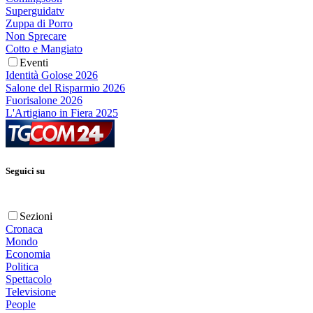
Superguidatv
Zuppa di Porro
Non Sprecare
Cotto e Mangiato
Eventi
Identità Golose 2026
Salone del Risparmio 2026
Fuorisalone 2026
L'Artigiano in Fiera 2025
Seguici su
Sezioni
Cronaca
Mondo
Economia
Politica
Spettacolo
Televisione
People