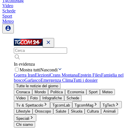
TgcomMag
Video
Schede
Sport
Meteo
In evidenza
Mostra tutti
Nascondi
Guerra Iran
Elezioni
Crans Montana
Epstein Files
Famiglia nel
bosco
Garlasco
Emergenza Clima
Tutti i dossier
Tutte le notizie del giorno
Cronaca
Mondo
Politica
Economia
Sport
Meteo
Video
Foto
Infografiche
Schede
Tv & Spettacolo
TgcomLab
TgcomMag
TgTech
Lifestyle
Oroscopo
Salute
Skuola
Cultura
Animali
Speciali
Chi siamo