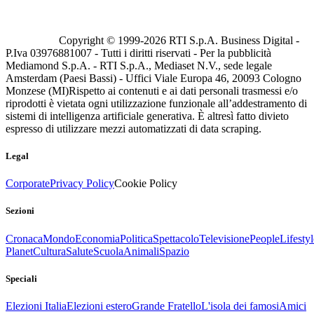
Copyright © 1999-
2026
RTI S.p.A. Business Digital -
P.Iva 03976881007 - Tutti i diritti riservati - Per la pubblicità
Mediamond S.p.A. - RTI S.p.A., Mediaset N.V., sede legale
Amsterdam (Paesi Bassi) - Uffici Viale Europa 46, 20093 Cologno
Monzese (MI)
Rispetto ai contenuti e ai dati personali trasmessi e/o
riprodotti è vietata ogni utilizzazione funzionale all’addestramento di
sistemi di intelligenza artificiale generativa. È altresì fatto divieto
espresso di utilizzare mezzi automatizzati di data scraping.
Legal
Corporate
Privacy Policy
Cookie Policy
Sezioni
Cronaca
Mondo
Economia
Politica
Spettacolo
Televisione
People
Lifestyl
Planet
Cultura
Salute
Scuola
Animali
Spazio
Speciali
Elezioni Italia
Elezioni estero
Grande Fratello
L'isola dei famosi
Amici