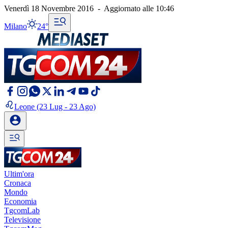
Venerdì 18 Novembre 2016
-
Aggiornato alle
10:46
Milano
24°
Leone
(23 Lug - 23 Ago)
Ultim'ora
Cronaca
Mondo
Economia
TgcomLab
Televisione