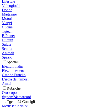
Lifestyle
Videogiochi
Donne
Magazine
Motori
Viaggi
Cucina
Tgtech
E-Planet
Cultura
Salute
Scuola
Animali
Spazio
Speciali
Elezioni Italia
Elezioni estero
Grande Fratello
L'isola dei famosi
Amici
Rubriche
Oroscopo
#tgcom24amarcord
Tgcom24 Consiglia
Mediaset Infinity