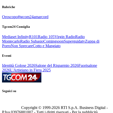
Rubriche
Oroscopo
#tgcom24amarcord
Tgcom24 Consiglia
Mediaset Infinity
R101
Radio 105
Virgin Radio
Radio
Montecarlo
Radio Subasio
Comingsoon
Superguidatv
Zuppa di
Porro
Non Sprecare
Cotto e Mangiato
Eventi
Identità Golose 2026
Salone del Risparmio 2026
Fuorisalone
2026
L'Artigiano in Fiera 2025
Seguici su
Copyright © 1999-
2026
RTI S.p.A. Business Digital -
P.Iva 03976881007 - Tutti i diritti riservati - Per la pubblicità