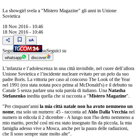
La showgirl svela a "Mistero Magazine" gli anni in Unione
Sovietica
18 Nov 2016 - 10:46
18 Nov 2016 - 10:46
Segui
su
Seguici su
whatsapp
discover
L’infanzia e l’adolescenza in una città invisibile, nel cuore dell’allora
Unione Sovietica e l’incidente nucleare evitato per un pelo da suo
padre Boris. La vittoria per caso al concorso The Look of the Year
nel 1991 (era stata notata poco prima al McDonald's) e il debutto su
Canale 5 senza parlare una sola parola di italiano. Una
Natasha
Stefanenko
inedita quella che si racconta a "
Mistero Magazine
".
"Per cinquant’anni
la mia città natale non ha avuto nemmeno un
nome
, ma solo un numero: 45 - racconta ad
Aldo Dalla Vecchia
nel
numero in edicola il 2 dicembre
- A lungo non l'ho detto nemmeno a
mio marito, perché così mi era stato insegnato fin da piccola, Ia mia
famiglia adesso vive a Mosca, anche per la paura delle radiazioni,
che lì sono sempre state molto alte".