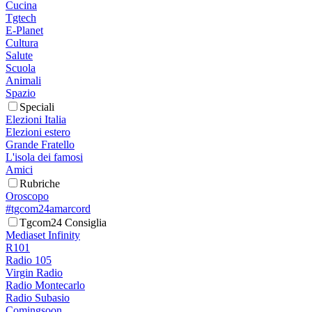
Cucina
Tgtech
E-Planet
Cultura
Salute
Scuola
Animali
Spazio
Speciali
Elezioni Italia
Elezioni estero
Grande Fratello
L'isola dei famosi
Amici
Rubriche
Oroscopo
#tgcom24amarcord
Tgcom24 Consiglia
Mediaset Infinity
R101
Radio 105
Virgin Radio
Radio Montecarlo
Radio Subasio
Comingsoon