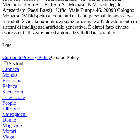
Mediamond S.p.A. - RTI S.p.A., Mediaset N.V., sede legale
Amsterdam (Paesi Bassi) - Uffici Viale Europa 46, 20093 Cologno
Monzese (MI)
Rispetto ai contenuti e ai dati personali trasmessi e/o
riprodotti è vietata ogni utilizzazione funzionale all’addestramento di
sistemi di intelligenza artificiale generativa. È altresì fatto divieto
espresso di utilizzare mezzi automatizzati di data scraping.
Legal
Corporate
Privacy Policy
Cookie Policy
Sezioni
Cronaca
Mondo
Economia
Politica
Spettacolo
Televisione
People
Lifestyle
Videogiochi
Donne
Magazine
Motori
Viaggi