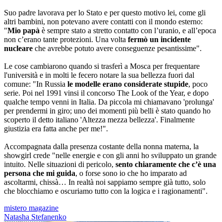
Suo padre lavorava per lo Stato e per questo motivo lei, come gli
altri bambini, non potevano avere contatti con il mondo esterno:
"
Mio papà
è sempre stato a stretto contatto con l’uranio, e all’epoca
non c’erano tante protezioni. Una volta
fermò un incidente
nucleare
che avrebbe potuto avere conseguenze pesantissime".
Le cose cambiarono quando si trasferì a Mosca per frequentare
l'università e in molti le fecero notare la sua bellezza fuori dal
comune: "In Russia
le modelle erano considerate
stupide
, poco
serie. Poi nel 1991 vinsi il concorso The Look of the Year, e dopo
qualche tempo venni in Italia. Da piccola mi chiamavano 'prolunga'
per prendermi in giro; uno dei momenti più belli è stato quando ho
scoperto il detto italiano 'Altezza mezza bellezza'. Finalmente
giustizia era fatta anche per me!".
Accompagnata dalla presenza costante della nonna materna, la
showgirl crede "nelle energie e con gli anni ho sviluppato un grande
intuito. Nelle situazioni di pericolo,
sento chiaramente che c’è una
persona che mi guida
, o forse sono io che ho imparato ad
ascoltarmi, chissà… In realtà noi sappiamo sempre già tutto, solo
che blocchiamo e oscuriamo tutto con la logica e i ragionamenti".
mistero magazine
Natasha Stefanenko