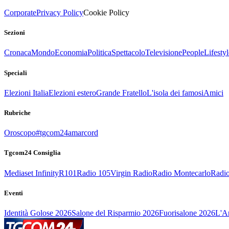
Corporate
Privacy Policy
Cookie Policy
Sezioni
Cronaca
Mondo
Economia
Politica
Spettacolo
Televisione
People
Lifestyl
Speciali
Elezioni Italia
Elezioni estero
Grande Fratello
L'isola dei famosi
Amici
Rubriche
Oroscopo
#tgcom24amarcord
Tgcom24 Consiglia
Mediaset Infinity
R101
Radio 105
Virgin Radio
Radio Montecarlo
Radio
Eventi
Identità Golose 2026
Salone del Risparmio 2026
Fuorisalone 2026
L'Ar