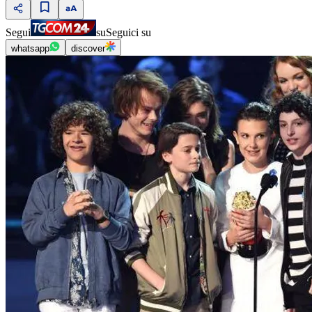
Segui
su
Seguici su
whatsapp
discover