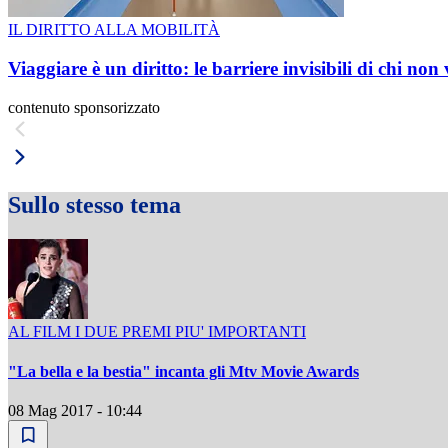
IL DIRITTO ALLA MOBILITÀ
Viaggiare è un diritto: le barriere invisibili di chi non
contenuto sponsorizzato
Sullo stesso tema
AL FILM I DUE PREMI PIU' IMPORTANTI
"La bella e la bestia" incanta gli Mtv Movie Awards
08 Mag 2017 - 10:44