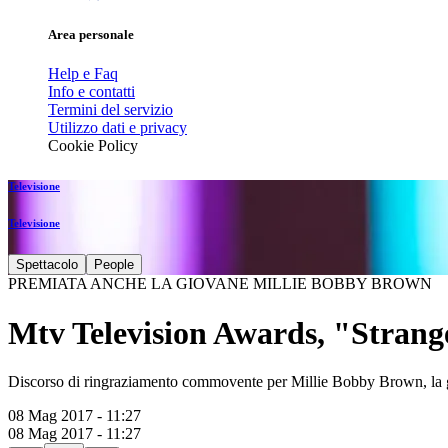
Area personale
Help e Faq
Info e contatti
Termini del servizio
Utilizzo dati e privacy
Cookie Policy
Televisione
Televisione
Spettacolo
People
PREMIATA ANCHE LA GIOVANE MILLIE BOBBY BROWN
Mtv Television Awards, "Strange
Discorso di ringraziamento commovente per Millie Bobby Brown, la g
08 Mag 2017 - 11:27
08 Mag 2017 - 11:27