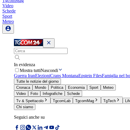
TgcomMag
Video
Schede
Sport
Meteo
In evidenza
Mostra tutti
Nascondi
Guerra Iran
Elezioni
Crans Montana
Epstein Files
Famiglia nel b
Tutte le notizie del giorno
Cronaca
Mondo
Politica
Economia
Sport
Meteo
Video
Foto
Infografiche
Schede
Tv & Spettacolo
TgcomLab
TgcomMag
TgTech
Lif
Chi siamo
Seguici anche su