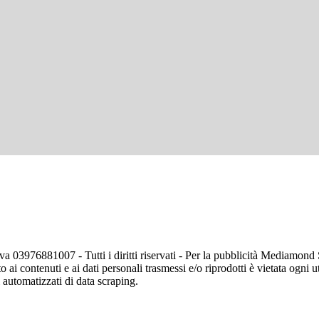
va 03976881007 - Tutti i diritti riservati - Per la pubblicità Mediamon
o ai contenuti e ai dati personali trasmessi e/o riprodotti è vietata ogni 
zi automatizzati di data scraping.