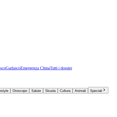
osco
Garlasco
Emergenza Clima
Tutti i dossier
estyle
Oroscopo
Salute
Skuola
Cultura
Animali
Speciali