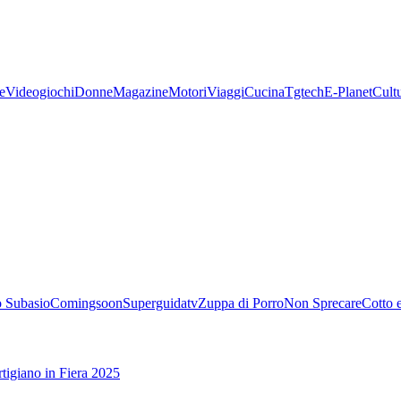
e
Videogiochi
Donne
Magazine
Motori
Viaggi
Cucina
Tgtech
E-Planet
Cult
 Subasio
Comingsoon
Superguidatv
Zuppa di Porro
Non Sprecare
Cotto 
tigiano in Fiera 2025