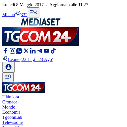
Lunedì 8 Maggio 2017
-
Aggiornato alle
11:27
Milano
33°
Leone
(23 Lug - 23 Ago)
Ultim'ora
Cronaca
Mondo
Economia
TgcomLab
Televisione