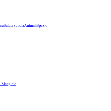
ura
Salute
Scuola
Animali
Spazio
e Mangiato