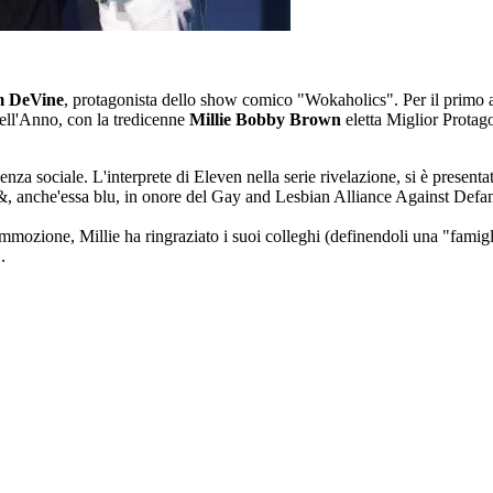
 DeVine
, protagonista dello show comico "Wokaholics". Per il primo ann
dell'Anno, con la tredicenne
Millie Bobby Brown
eletta Miglior Protagon
za sociale. L'interprete di Eleven nella serie rivelazione, si è presenta
 di &, anche'essa blu, in onore del Gay and Lesbian Alliance Against
e commozione, Millie ha ringraziato i suoi colleghi (definendoli una "fam
.