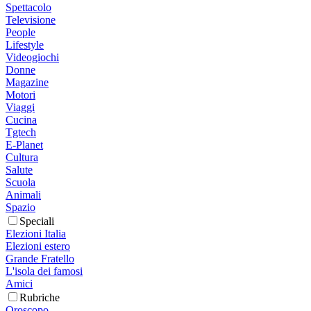
Spettacolo
Televisione
People
Lifestyle
Videogiochi
Donne
Magazine
Motori
Viaggi
Cucina
Tgtech
E-Planet
Cultura
Salute
Scuola
Animali
Spazio
Speciali
Elezioni Italia
Elezioni estero
Grande Fratello
L'isola dei famosi
Amici
Rubriche
Oroscopo