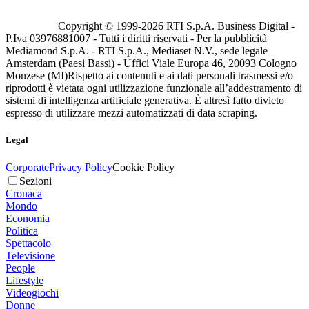
Copyright © 1999-
2026
RTI S.p.A. Business Digital -
P.Iva 03976881007 - Tutti i diritti riservati - Per la pubblicità
Mediamond S.p.A. - RTI S.p.A., Mediaset N.V., sede legale
Amsterdam (Paesi Bassi) - Uffici Viale Europa 46, 20093 Cologno
Monzese (MI)
Rispetto ai contenuti e ai dati personali trasmessi e/o
riprodotti è vietata ogni utilizzazione funzionale all’addestramento di
sistemi di intelligenza artificiale generativa. È altresì fatto divieto
espresso di utilizzare mezzi automatizzati di data scraping.
Legal
Corporate
Privacy Policy
Cookie Policy
Sezioni
Cronaca
Mondo
Economia
Politica
Spettacolo
Televisione
People
Lifestyle
Videogiochi
Donne