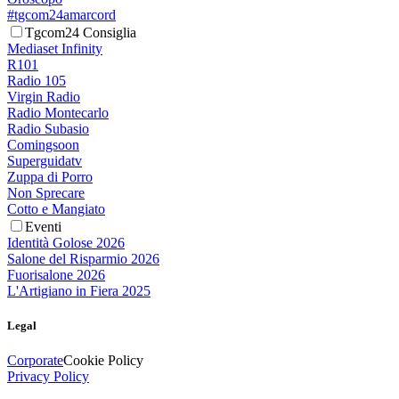
#tgcom24amarcord
Tgcom24 Consiglia
Mediaset Infinity
R101
Radio 105
Virgin Radio
Radio Montecarlo
Radio Subasio
Comingsoon
Superguidatv
Zuppa di Porro
Non Sprecare
Cotto e Mangiato
Eventi
Identità Golose 2026
Salone del Risparmio 2026
Fuorisalone 2026
L'Artigiano in Fiera 2025
Legal
Corporate
Cookie Policy
Privacy Policy