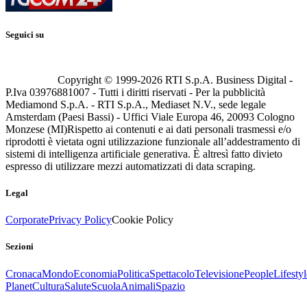
Seguici su
Copyright © 1999-
2026
RTI S.p.A. Business Digital -
P.Iva 03976881007 - Tutti i diritti riservati - Per la pubblicità
Mediamond S.p.A. - RTI S.p.A., Mediaset N.V., sede legale
Amsterdam (Paesi Bassi) - Uffici Viale Europa 46, 20093 Cologno
Monzese (MI)
Rispetto ai contenuti e ai dati personali trasmessi e/o
riprodotti è vietata ogni utilizzazione funzionale all’addestramento di
sistemi di intelligenza artificiale generativa. È altresì fatto divieto
espresso di utilizzare mezzi automatizzati di data scraping.
Legal
Corporate
Privacy Policy
Cookie Policy
Sezioni
Cronaca
Mondo
Economia
Politica
Spettacolo
Televisione
People
Lifestyl
Planet
Cultura
Salute
Scuola
Animali
Spazio