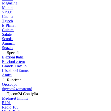
Magazine
Motori
Viaggi
Cucina
Tgtech
E-Planet
Cultura
Salute
Scuola
Animali
Spazio
Speciali
Elezioni Italia
Elezioni estero
Grande Fratello
L'isola dei famosi
Amici
Rubriche
Oroscopo
#tgcom24amarcord
Tgcom24 Consiglia
Mediaset Infinity
R101
Radio 105