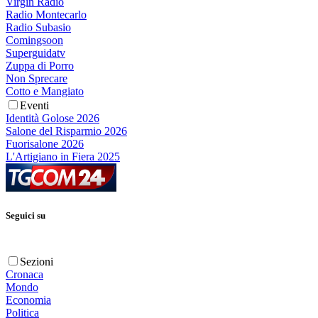
Virgin Radio
Radio Montecarlo
Radio Subasio
Comingsoon
Superguidatv
Zuppa di Porro
Non Sprecare
Cotto e Mangiato
Eventi
Identità Golose 2026
Salone del Risparmio 2026
Fuorisalone 2026
L'Artigiano in Fiera 2025
Seguici su
Sezioni
Cronaca
Mondo
Economia
Politica