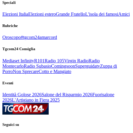
Speciali
Elezioni Italia
Elezioni estero
Grande Fratello
L'isola dei famosi
Amici
Rubriche
Oroscopo
#tgcom24amarcord
Tgcom24 Consiglia
Mediaset Infinity
R101
Radio 105
Virgin Radio
Radio
Montecarlo
Radio Subasio
Comingsoon
Superguidatv
Zuppa di
Porro
Non Sprecare
Cotto e Mangiato
Eventi
Identità Golose 2026
Salone del Risparmio 2026
Fuorisalone
2026
L'Artigiano in Fiera 2025
Seguici su