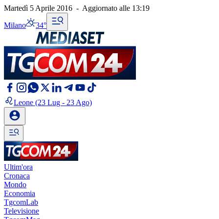
Martedì 5 Aprile 2016
-
Aggiornato alle
13:19
Milano
34°
Leone
(23 Lug - 23 Ago)
Ultim'ora
Cronaca
Mondo
Economia
TgcomLab
Televisione