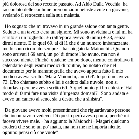
più dolorosa del suo recente passato. Ad Aldo Dalla Vecchia, ha
raccontato delle continue premonizioni nefaste avute da giovane,
svelando il retroscena sulla sua malattia.
"Ho sognato che mi trovavo in un grande salone con tanta gente.
Seduto a un tavolo c'era un signore. Mi sono avvicinata e lui mi ha
scritto su un foglietto: 36 (all’epoca avevo 36 anni) + 33, senza
dirmi niente. E io quel 69, al di là che è un numero imbarazzante,
me lo sono ricordato sempre – ha spiegato la Maionchi - Quando
sono arrivati i 69 anni, un po' di timore l'ho avuto, ma non è
successo niente. Finché, qualche tempo dopo, mentre controllavo il
calendario degli esami medici di routine, ho notato che nel
documento per la mammografia che avevo appena fatto il mio
medico aveva scritto: 'Mara Maionchi, anni 69'. Io però ne avevo
73. L'ho chiamato subito e lui è caduto dalle nuvole, non si
ricordava perché aveva scritto 69. A quel punto gli ho chiesto: 'Hai
modo di farmi fare una visita d’urgenza domani?'. Sono andata e
avevo un cancro al seno, sia a destra che a sinistra".
"Da giovane avevo molti presentimenti che riguardavano persone
che incontravo o vedevo. Di questo però avevo paura, perché mi
faceva vivere male. - ha aggiunto la Maionchi - Magari qualcuno
crederà che sono un po’ matta, ma non me ne importa niente,
ognuno pensi ciò che vuole".