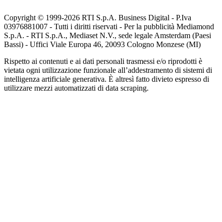
Copyright © 1999-
2026
RTI S.p.A. Business Digital - P.Iva
03976881007 - Tutti i diritti riservati - Per la pubblicità Mediamond
S.p.A. - RTI S.p.A., Mediaset N.V., sede legale Amsterdam (Paesi
Bassi) - Uffici Viale Europa 46, 20093 Cologno Monzese (MI)
Rispetto ai contenuti e ai dati personali trasmessi e/o riprodotti è
vietata ogni utilizzazione funzionale all’addestramento di sistemi di
intelligenza artificiale generativa. È altresì fatto divieto espresso di
utilizzare mezzi automatizzati di data scraping.