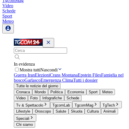
TgcomMag
Video
Schede
Sport
Meteo
In evidenza
Mostra tutti
Nascondi
Guerra Iran
Elezioni
Crans Montana
Epstein Files
Famiglia nel
bosco
Garlasco
Emergenza Clima
Tutti i dossier
Tutte le notizie del giorno
Cronaca
Mondo
Politica
Economia
Sport
Meteo
Video
Foto
Infografiche
Schede
Tv & Spettacolo
TgcomLab
TgcomMag
TgTech
Lifestyle
Oroscopo
Salute
Skuola
Cultura
Animali
Speciali
Chi siamo