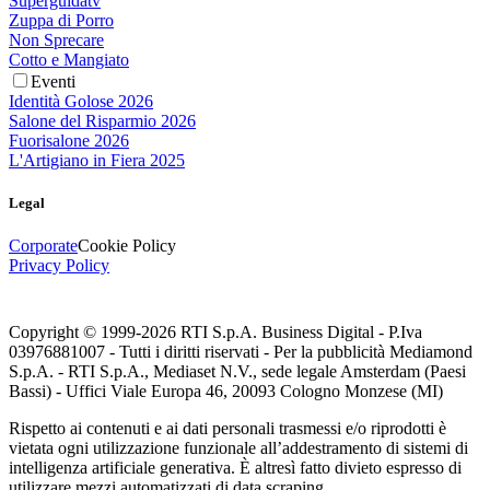
Superguidatv
Zuppa di Porro
Non Sprecare
Cotto e Mangiato
Eventi
Identità Golose 2026
Salone del Risparmio 2026
Fuorisalone 2026
L'Artigiano in Fiera 2025
Legal
Corporate
Cookie Policy
Privacy Policy
Copyright © 1999-
2026
RTI S.p.A. Business Digital - P.Iva
03976881007 - Tutti i diritti riservati - Per la pubblicità Mediamond
S.p.A. - RTI S.p.A., Mediaset N.V., sede legale Amsterdam (Paesi
Bassi) - Uffici Viale Europa 46, 20093 Cologno Monzese (MI)
Rispetto ai contenuti e ai dati personali trasmessi e/o riprodotti è
vietata ogni utilizzazione funzionale all’addestramento di sistemi di
intelligenza artificiale generativa. È altresì fatto divieto espresso di
utilizzare mezzi automatizzati di data scraping.