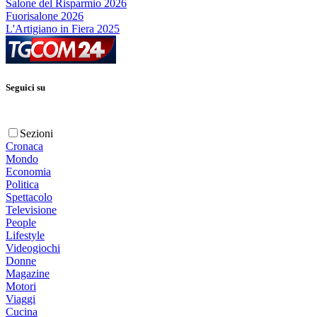
Salone del Risparmio 2026
Fuorisalone 2026
L'Artigiano in Fiera 2025
Seguici su
Sezioni
Cronaca
Mondo
Economia
Politica
Spettacolo
Televisione
People
Lifestyle
Videogiochi
Donne
Magazine
Motori
Viaggi
Cucina