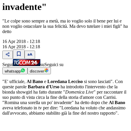
invadente"
"Le colpe sono sempre a metà, ma io voglio solo il bene per lui e
non voglio ostacolare la sua felicità. Ma devo tutelare i miei figli" ha
detto
16 Apr 2018 - 12:18
16 Apr 2018 - 12:18
Segui
su
Seguici su
whatsapp
discover
"E' ufficiale,
Al Bano
e
Loredana Lecciso
si sono lasciati". Con
queste parole
Barbara d'Urso
ha introdotto l'intervento che la
bionda showgirl ha fatto durante "
Domenica Live
" per raccontare il
suo punto di vista circa la fine della storia d'amore con Carrisi.
"Romina una sorella un po' invadente" ha detto dopo che
Al Bano
aveva telefonato in tv per dire: "Loredana ha voluto che andassimo
dall'avvocato, abbiamo stabilito già la fine del nostro rapporto".