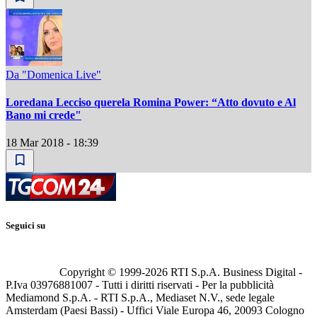
Da "Domenica Live"
Loredana Lecciso querela Romina Power: “Atto dovuto e Al
Bano mi crede"
18 Mar 2018 - 18:39
Seguici su
Copyright © 1999-
2026
RTI S.p.A. Business Digital -
P.Iva 03976881007 - Tutti i diritti riservati - Per la pubblicità
Mediamond S.p.A. - RTI S.p.A., Mediaset N.V., sede legale
Amsterdam (Paesi Bassi) - Uffici Viale Europa 46, 20093 Cologno