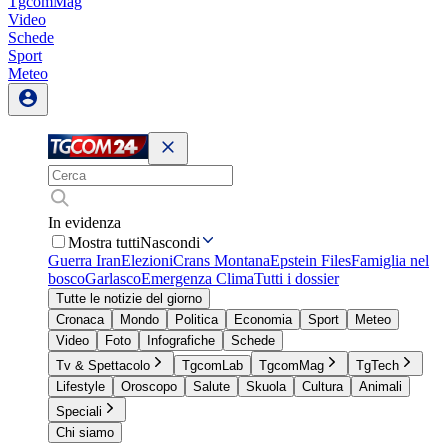
TgcomMag
Video
Schede
Sport
Meteo
In evidenza
Mostra tutti
Nascondi
Guerra Iran
Elezioni
Crans Montana
Epstein Files
Famiglia nel
bosco
Garlasco
Emergenza Clima
Tutti i dossier
Tutte le notizie del giorno
Cronaca
Mondo
Politica
Economia
Sport
Meteo
Video
Foto
Infografiche
Schede
Tv & Spettacolo
TgcomLab
TgcomMag
TgTech
Lifestyle
Oroscopo
Salute
Skuola
Cultura
Animali
Speciali
Chi siamo