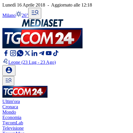
Lunedì 16 Aprile 2018
-
Aggiornato alle
12:18
Milano
26°
Leone
(23 Lug - 23 Ago)
Ultim'ora
Cronaca
Mondo
Economia
TgcomLab
Televisione