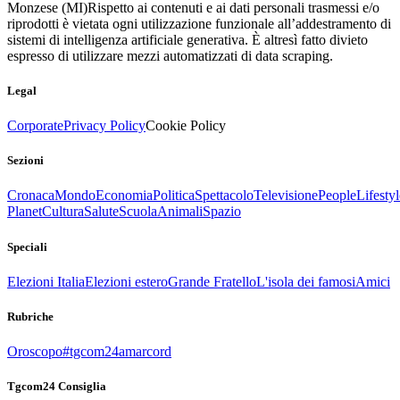
Monzese (MI)
Rispetto ai contenuti e ai dati personali trasmessi e/o
riprodotti è vietata ogni utilizzazione funzionale all’addestramento di
sistemi di intelligenza artificiale generativa. È altresì fatto divieto
espresso di utilizzare mezzi automatizzati di data scraping.
Legal
Corporate
Privacy Policy
Cookie Policy
Sezioni
Cronaca
Mondo
Economia
Politica
Spettacolo
Televisione
People
Lifestyl
Planet
Cultura
Salute
Scuola
Animali
Spazio
Speciali
Elezioni Italia
Elezioni estero
Grande Fratello
L'isola dei famosi
Amici
Rubriche
Oroscopo
#tgcom24amarcord
Tgcom24 Consiglia