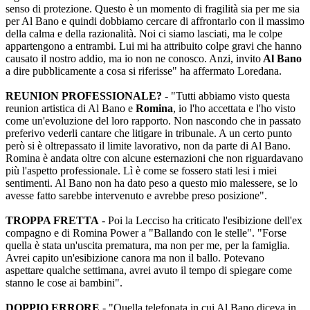
senso di protezione. Questo è un momento di fragilità sia per me sia
per Al Bano e quindi dobbiamo cercare di affrontarlo con il massimo
della calma e della razionalità. Noi ci siamo lasciati, ma le colpe
appartengono a entrambi. Lui mi ha attribuito colpe gravi che hanno
causato il nostro addio, ma io non ne conosco. Anzi, invito
Al Bano
a dire pubblicamente a cosa si riferisse" ha affermato Loredana.
REUNION PROFESSIONALE?
- "Tutti abbiamo visto questa
reunion artistica di Al Bano e
Romina
, io l'ho accettata e l'ho visto
come un'evoluzione del loro rapporto. Non nascondo che in passato
preferivo vederli cantare che litigare in tribunale. A un certo punto
però si è oltrepassato il limite lavorativo, non da parte di Al Bano.
Romina è andata oltre con alcune esternazioni che non riguardavano
più l'aspetto professionale. Lì è come se fossero stati lesi i miei
sentimenti. Al Bano non ha dato peso a questo mio malessere, se lo
avesse fatto sarebbe intervenuto e avrebbe preso posizione".
TROPPA FRETTA
- Poi la Lecciso ha criticato l'esibizione dell'ex
compagno e di Romina Power a "Ballando con le stelle". "Forse
quella è stata un'uscita prematura, ma non per me, per la famiglia.
Avrei capito un'esibizione canora ma non il ballo. Potevano
aspettare qualche settimana, avrei avuto il tempo di spiegare come
stanno le cose ai bambini".
DOPPIO ERRORE
- "Quella telefonata in cui Al Bano diceva in