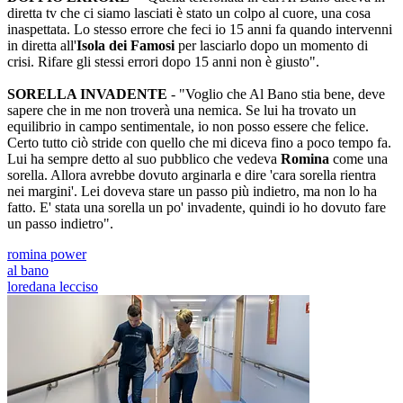
diretta tv che ci siamo lasciati è stato un colpo al cuore, una cosa
inaspettata. Lo stesso errore che feci io 15 anni fa quando intervenni
in diretta all'
Isola dei Famosi
per lasciarlo dopo un momento di
crisi. Rifare gli stessi errori dopo 15 anni non è giusto".
SORELLA INVADENTE
- "Voglio che Al Bano stia bene, deve
sapere che in me non troverà una nemica. Se lui ha trovato un
equilibrio in campo sentimentale, io non posso essere che felice.
Certo tutto ciò stride con quello che mi diceva fino a poco tempo fa.
Lui ha sempre detto al suo pubblico che vedeva
Romina
come una
sorella. Allora avrebbe dovuto arginarla e dire 'cara sorella rientra
nei margini'. Lei doveva stare un passo più indietro, ma non lo ha
fatto. E' stata una sorella un po' invadente, quindi io ho dovuto fare
un passo indietro".
romina power
al bano
loredana lecciso