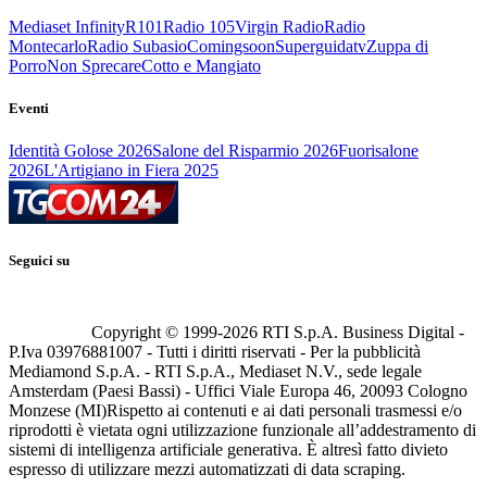
Mediaset Infinity
R101
Radio 105
Virgin Radio
Radio
Montecarlo
Radio Subasio
Comingsoon
Superguidatv
Zuppa di
Porro
Non Sprecare
Cotto e Mangiato
Eventi
Identità Golose 2026
Salone del Risparmio 2026
Fuorisalone
2026
L'Artigiano in Fiera 2025
Seguici su
Copyright © 1999-
2026
RTI S.p.A. Business Digital -
P.Iva 03976881007 - Tutti i diritti riservati - Per la pubblicità
Mediamond S.p.A. - RTI S.p.A., Mediaset N.V., sede legale
Amsterdam (Paesi Bassi) - Uffici Viale Europa 46, 20093 Cologno
Monzese (MI)
Rispetto ai contenuti e ai dati personali trasmessi e/o
riprodotti è vietata ogni utilizzazione funzionale all’addestramento di
sistemi di intelligenza artificiale generativa. È altresì fatto divieto
espresso di utilizzare mezzi automatizzati di data scraping.