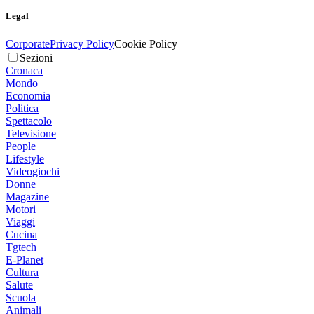
Legal
Corporate
Privacy Policy
Cookie Policy
Sezioni
Cronaca
Mondo
Economia
Politica
Spettacolo
Televisione
People
Lifestyle
Videogiochi
Donne
Magazine
Motori
Viaggi
Cucina
Tgtech
E-Planet
Cultura
Salute
Scuola
Animali