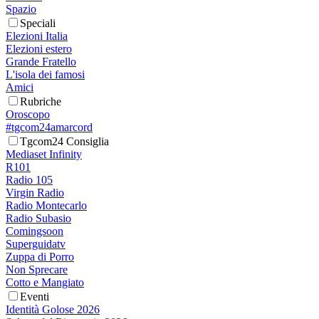
Spazio
Speciali
Elezioni Italia
Elezioni estero
Grande Fratello
L'isola dei famosi
Amici
Rubriche
Oroscopo
#tgcom24amarcord
Tgcom24 Consiglia
Mediaset Infinity
R101
Radio 105
Virgin Radio
Radio Montecarlo
Radio Subasio
Comingsoon
Superguidatv
Zuppa di Porro
Non Sprecare
Cotto e Mangiato
Eventi
Identità Golose 2026