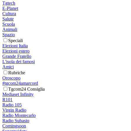
Tgtech
E-Planet
Cultura
Salute
Scuola
Animali
Spazio
Speciali
Elezioni Italia
Elezioni estero
Grande Fratello
L'isola dei famosi
Amici
Rubriche
Oroscopo
#tgcom24amarcord
Tgcom24 Consiglia
Mediaset Infinity
R101
Radio 105
Virgin Radio
Radio Montecarlo
Radio Subasio
Comingsoon