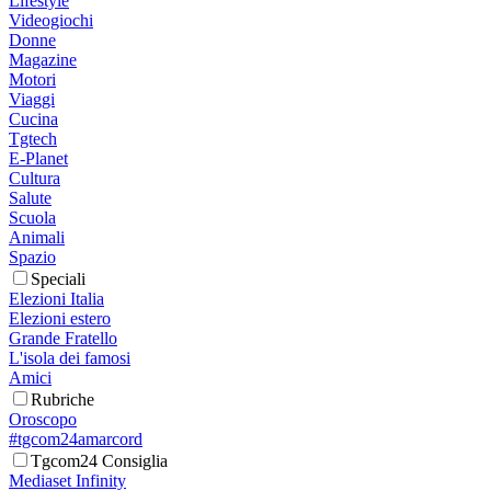
Lifestyle
Videogiochi
Donne
Magazine
Motori
Viaggi
Cucina
Tgtech
E-Planet
Cultura
Salute
Scuola
Animali
Spazio
Speciali
Elezioni Italia
Elezioni estero
Grande Fratello
L'isola dei famosi
Amici
Rubriche
Oroscopo
#tgcom24amarcord
Tgcom24 Consiglia
Mediaset Infinity