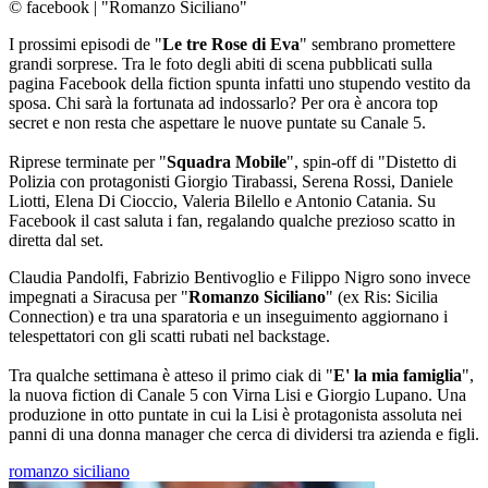
© facebook
|
"Romanzo Siciliano"
I prossimi episodi de "
Le tre Rose di Eva
" sembrano promettere
grandi sorprese. Tra le foto degli abiti di scena pubblicati sulla
pagina Facebook della fiction spunta infatti uno stupendo vestito da
sposa. Chi sarà la fortunata ad indossarlo? Per ora è ancora top
secret e non resta che aspettare le nuove puntate su Canale 5.
Riprese terminate per "
Squadra Mobile
", spin-off di "Distetto di
Polizia con protagonisti Giorgio Tirabassi, Serena Rossi, Daniele
Liotti, Elena Di Cioccio, Valeria Bilello e Antonio Catania. Su
Facebook il cast saluta i fan, regalando qualche prezioso scatto in
diretta dal set.
Claudia Pandolfi, Fabrizio Bentivoglio e Filippo Nigro sono invece
impegnati a Siracusa per "
Romanzo Siciliano
" (ex Ris: Sicilia
Connection) e tra una sparatoria e un inseguimento aggiornano i
telespettatori con gli scatti rubati nel backstage.
Tra qualche settimana è atteso il primo ciak di "
E' la mia famiglia
",
la nuova fiction di Canale 5 con Virna Lisi e Giorgio Lupano. Una
produzione in otto puntate in cui la Lisi è protagonista assoluta nei
panni di una donna manager che cerca di dividersi tra azienda e figli.
romanzo siciliano