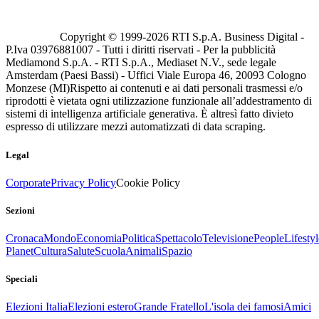
Copyright © 1999-
2026
RTI S.p.A. Business Digital -
P.Iva 03976881007 - Tutti i diritti riservati - Per la pubblicità
Mediamond S.p.A. - RTI S.p.A., Mediaset N.V., sede legale
Amsterdam (Paesi Bassi) - Uffici Viale Europa 46, 20093 Cologno
Monzese (MI)
Rispetto ai contenuti e ai dati personali trasmessi e/o
riprodotti è vietata ogni utilizzazione funzionale all’addestramento di
sistemi di intelligenza artificiale generativa. È altresì fatto divieto
espresso di utilizzare mezzi automatizzati di data scraping.
Legal
Corporate
Privacy Policy
Cookie Policy
Sezioni
Cronaca
Mondo
Economia
Politica
Spettacolo
Televisione
People
Lifestyl
Planet
Cultura
Salute
Scuola
Animali
Spazio
Speciali
Elezioni Italia
Elezioni estero
Grande Fratello
L'isola dei famosi
Amici