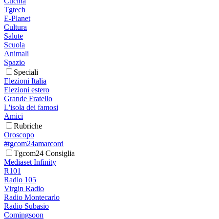
Cucina
Tgtech
E-Planet
Cultura
Salute
Scuola
Animali
Spazio
Speciali
Elezioni Italia
Elezioni estero
Grande Fratello
L'isola dei famosi
Amici
Rubriche
Oroscopo
#tgcom24amarcord
Tgcom24 Consiglia
Mediaset Infinity
R101
Radio 105
Virgin Radio
Radio Montecarlo
Radio Subasio
Comingsoon