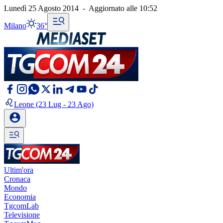
Lunedì 25 Agosto 2014
-
Aggiornato alle
10:52
Milano
36°
Leone
(23 Lug - 23 Ago)
Ultim'ora
Cronaca
Mondo
Economia
TgcomLab
Televisione