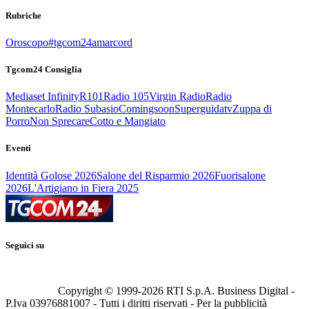
Rubriche
Oroscopo
#tgcom24amarcord
Tgcom24 Consiglia
Mediaset Infinity
R101
Radio 105
Virgin Radio
Radio
Montecarlo
Radio Subasio
Comingsoon
Superguidatv
Zuppa di
Porro
Non Sprecare
Cotto e Mangiato
Eventi
Identità Golose 2026
Salone del Risparmio 2026
Fuorisalone
2026
L'Artigiano in Fiera 2025
Seguici su
Copyright © 1999-
2026
RTI S.p.A. Business Digital -
P.Iva 03976881007 - Tutti i diritti riservati - Per la pubblicità