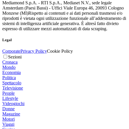
Mediamond S.p.A. - RTI S.p.A., Mediaset N.V., sede legale
Amsterdam (Paesi Bassi) - Uffici Viale Europa 46, 20093 Cologno
Monzese (MI)
Rispetto ai contenuti e ai dati personali trasmessi e/o
riprodotti è vietata ogni utilizzazione funzionale all’addestramento di
sistemi di intelligenza artificiale generativa. È altresì fatto divieto
espresso di utilizzare mezzi automatizzati di data scraping.
Legal
Corporate
Privacy Policy
Cookie Policy
Sezioni
Cronaca
Mondo
Economia
Politica
Spettacolo
Televisione
People
Lifestyle
Videogiochi
Donne
Magazine
Motori
Viaggi