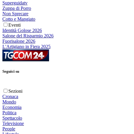
Superguidatv
Zuppa di Porro
Non Sprecare
Cotto e Mangiato
Eventi
Identità Golose 2026
Salone del Risparmio 2026
Fuorisalone 2026
L'Artigiano in Fiera 2025
Seguici su
Sezioni
Cronaca
Mondo
Economia
Politica
Spettacolo
Televisione
People