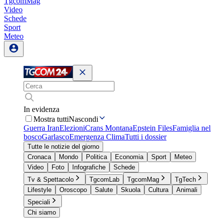
TgcomMag
Video
Schede
Sport
Meteo
In evidenza
Mostra tutti
Nascondi
Guerra Iran
Elezioni
Crans Montana
Epstein Files
Famiglia nel
bosco
Garlasco
Emergenza Clima
Tutti i dossier
Tutte le notizie del giorno
Cronaca
Mondo
Politica
Economia
Sport
Meteo
Video
Foto
Infografiche
Schede
Tv & Spettacolo
TgcomLab
TgcomMag
TgTech
Lifestyle
Oroscopo
Salute
Skuola
Cultura
Animali
Speciali
Chi siamo