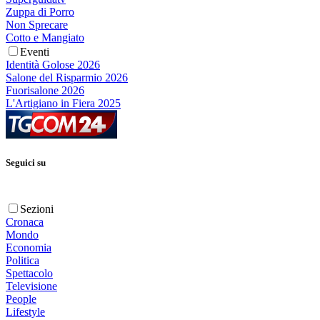
Zuppa di Porro
Non Sprecare
Cotto e Mangiato
Eventi
Identità Golose 2026
Salone del Risparmio 2026
Fuorisalone 2026
L'Artigiano in Fiera 2025
Seguici su
Sezioni
Cronaca
Mondo
Economia
Politica
Spettacolo
Televisione
People
Lifestyle