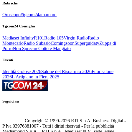
Rubriche
Oroscopo
#tgcom24amarcord
Tgcom24 Consiglia
Mediaset Infinity
R101
Radio 105
Virgin Radio
Radio
Montecarlo
Radio Subasio
Comingsoon
Superguidatv
Zuppa di
Porro
Non Sprecare
Cotto e Mangiato
Eventi
Identità Golose 2026
Salone del Risparmio 2026
Fuorisalone
2026
L'Artigiano in Fiera 2025
Seguici su
Copyright © 1999-
2026
RTI S.p.A. Business Digital -
P.Iva 03976881007 - Tutti i diritti riservati - Per la pubblicità
Mediamond S.p.A. - RTI S.p.A., Mediaset N.V., sede legale