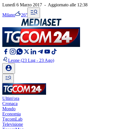
Lunedì 6 Marzo 2017
-
Aggiornato alle
12:38
Milano
26°
Leone
(23 Lug - 23 Ago)
Ultim'ora
Cronaca
Mondo
Economia
TgcomLab
Televisione