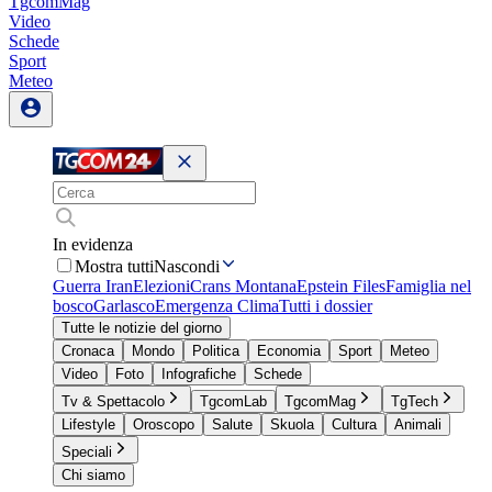
TgcomMag
Video
Schede
Sport
Meteo
In evidenza
Mostra tutti
Nascondi
Guerra Iran
Elezioni
Crans Montana
Epstein Files
Famiglia nel
bosco
Garlasco
Emergenza Clima
Tutti i dossier
Tutte le notizie del giorno
Cronaca
Mondo
Politica
Economia
Sport
Meteo
Video
Foto
Infografiche
Schede
Tv & Spettacolo
TgcomLab
TgcomMag
TgTech
Lifestyle
Oroscopo
Salute
Skuola
Cultura
Animali
Speciali
Chi siamo