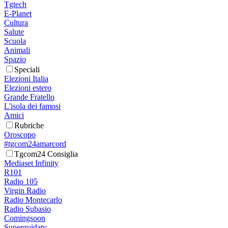
Tgtech
E-Planet
Cultura
Salute
Scuola
Animali
Spazio
Speciali
Elezioni Italia
Elezioni estero
Grande Fratello
L'isola dei famosi
Amici
Rubriche
Oroscopo
#tgcom24amarcord
Tgcom24 Consiglia
Mediaset Infinity
R101
Radio 105
Virgin Radio
Radio Montecarlo
Radio Subasio
Comingsoon
Superguidatv