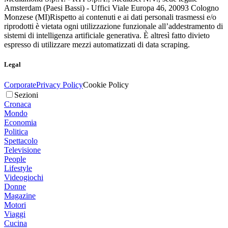
Amsterdam (Paesi Bassi) - Uffici Viale Europa 46, 20093 Cologno
Monzese (MI)
Rispetto ai contenuti e ai dati personali trasmessi e/o
riprodotti è vietata ogni utilizzazione funzionale all’addestramento di
sistemi di intelligenza artificiale generativa. È altresì fatto divieto
espresso di utilizzare mezzi automatizzati di data scraping.
Legal
Corporate
Privacy Policy
Cookie Policy
Sezioni
Cronaca
Mondo
Economia
Politica
Spettacolo
Televisione
People
Lifestyle
Videogiochi
Donne
Magazine
Motori
Viaggi
Cucina