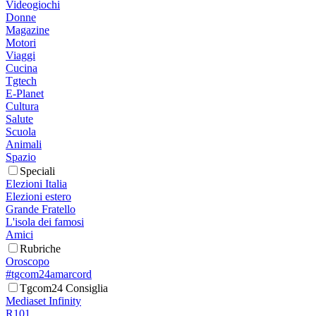
Videogiochi
Donne
Magazine
Motori
Viaggi
Cucina
Tgtech
E-Planet
Cultura
Salute
Scuola
Animali
Spazio
Speciali
Elezioni Italia
Elezioni estero
Grande Fratello
L'isola dei famosi
Amici
Rubriche
Oroscopo
#tgcom24amarcord
Tgcom24 Consiglia
Mediaset Infinity
R101