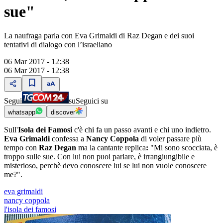
sue"
La naufraga parla con Eva Grimaldi di Raz Degan e dei suoi
tentativi di dialogo con l’israeliano
06 Mar 2017 - 12:38
06 Mar 2017 - 12:38
Segui
su
Seguici su
whatsapp
discover
Sull'
Isola dei Famosi
c'è chi fa un passo avanti e chi uno indietro.
Eva Grimaldi
confessa a
Nancy Coppola
di voler passare più
tempo con
Raz Degan
ma la cantante replica
:
"Mi sono scocciata, è
troppo sulle sue. Con lui non puoi parlare, è irrangiungibile e
misterioso, perchè devo conoscere lui se lui non vuole conoscere
me?".
eva grimaldi
nancy coppola
l'isola dei famosi