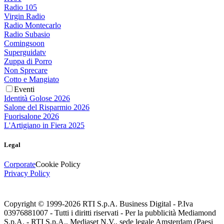
Radio 105
Virgin Radio
Radio Montecarlo
Radio Subasio
Comingsoon
Superguidatv
Zuppa di Porro
Non Sprecare
Cotto e Mangiato
Eventi
Identità Golose 2026
Salone del Risparmio 2026
Fuorisalone 2026
L'Artigiano in Fiera 2025
Legal
Corporate
Cookie Policy
Privacy Policy
Copyright © 1999-
2026
RTI S.p.A. Business Digital - P.Iva
03976881007 - Tutti i diritti riservati - Per la pubblicità Mediamond
S.p.A. - RTI S.p.A., Mediaset N.V., sede legale Amsterdam (Paesi