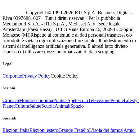
Copyright © 1999-
2026
RTI S.p.A. Business Digital -
P.Iva 03976881007 - Tutti i diritti riservati - Per la pubblicità
Mediamond S.p.A. - RTI S.p.A., Mediaset N.V., sede legale
Amsterdam (Paesi Bassi) - Uffici Viale Europa 46, 20093 Cologno
Monzese (MI)
Rispetto ai contenuti e ai dati personali trasmessi e/o
riprodotti è vietata ogni utilizzazione funzionale all’addestramento di
sistemi di intelligenza artificiale generativa. È altresì fatto divieto
espresso di utilizzare mezzi automatizzati di data scraping.
Legal
Corporate
Privacy Policy
Cookie Policy
Sezioni
Cronaca
Mondo
Economia
Politica
Spettacolo
Televisione
People
Lifestyl
Planet
Cultura
Salute
Scuola
Animali
Spazio
Speciali
Elezioni Italia
Elezioni estero
Grande Fratello
L'isola dei famosi
Amici