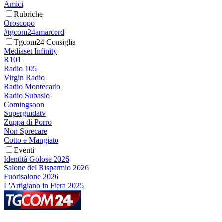
Amici
Rubriche
Oroscopo
#tgcom24amarcord
Tgcom24 Consiglia
Mediaset Infinity
R101
Radio 105
Virgin Radio
Radio Montecarlo
Radio Subasio
Comingsoon
Superguidatv
Zuppa di Porro
Non Sprecare
Cotto e Mangiato
Eventi
Identità Golose 2026
Salone del Risparmio 2026
Fuorisalone 2026
L'Artigiano in Fiera 2025