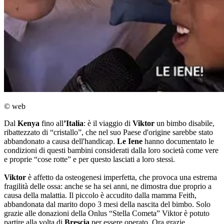
© web
Dal
Kenya
fino all
’Italia
: è il viaggio di
Viktor
un bimbo disabile,
ribattezzato di “cristallo”, che nel suo Paese d'origine sarebbe stato
abbandonato a causa dell'handicap.
Le
Iene
hanno documentato le
condizioni di questi bambini considerati dalla loro società come vere
e proprie “cose rotte” e per questo lasciati a loro stessi.
Viktor
è affetto da osteogenesi imperfetta, che provoca una estrema
fragilità delle ossa: anche se ha sei anni, ne dimostra due proprio a
causa della malattia. Il piccolo è accudito dalla mamma Feith,
abbandonata dal marito dopo 3 mesi della nascita del bimbo. Solo
grazie alle donazioni della Onlus “Stella Cometa” Viktor è potuto
partire alla volta di
Brescia
per essere operato. Ora grazie