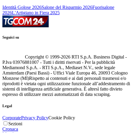
Identità Golose 2026
Salone del Risparmio 2026
Fuorisalone
2026
L'Artigiano in Fiera 2025
Seguici su
Copyright © 1999-
2026
RTI S.p.A. Business Digital -
P.Iva 03976881007 - Tutti i diritti riservati - Per la pubblicità
Mediamond S.p.A. - RTI S.p.A., Mediaset N.V., sede legale
Amsterdam (Paesi Bassi) - Uffici Viale Europa 46, 20093 Cologno
Monzese (MI)
Rispetto ai contenuti e ai dati personali trasmessi e/o
riprodotti è vietata ogni utilizzazione funzionale all’addestramento di
sistemi di intelligenza artificiale generativa. È altresì fatto divieto
espresso di utilizzare mezzi automatizzati di data scraping.
Legal
Corporate
Privacy Policy
Cookie Policy
Sezioni
Cronaca