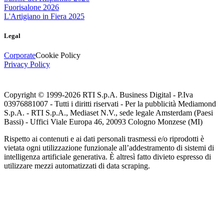
Fuorisalone 2026
L'Artigiano in Fiera 2025
Legal
Corporate
Cookie Policy
Privacy Policy
Copyright © 1999-
2026
RTI S.p.A. Business Digital - P.Iva
03976881007 - Tutti i diritti riservati - Per la pubblicità Mediamond
S.p.A. - RTI S.p.A., Mediaset N.V., sede legale Amsterdam (Paesi
Bassi) - Uffici Viale Europa 46, 20093 Cologno Monzese (MI)
Rispetto ai contenuti e ai dati personali trasmessi e/o riprodotti è
vietata ogni utilizzazione funzionale all’addestramento di sistemi di
intelligenza artificiale generativa. È altresì fatto divieto espresso di
utilizzare mezzi automatizzati di data scraping.