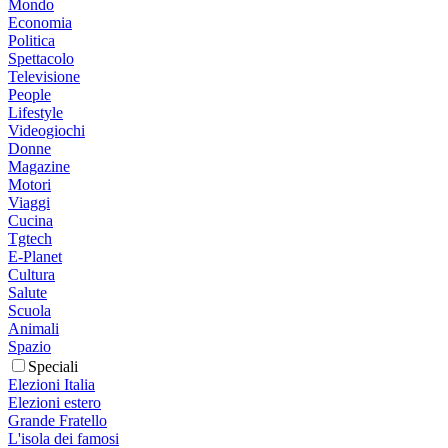
Mondo
Economia
Politica
Spettacolo
Televisione
People
Lifestyle
Videogiochi
Donne
Magazine
Motori
Viaggi
Cucina
Tgtech
E-Planet
Cultura
Salute
Scuola
Animali
Spazio
Speciali
Elezioni Italia
Elezioni estero
Grande Fratello
L'isola dei famosi