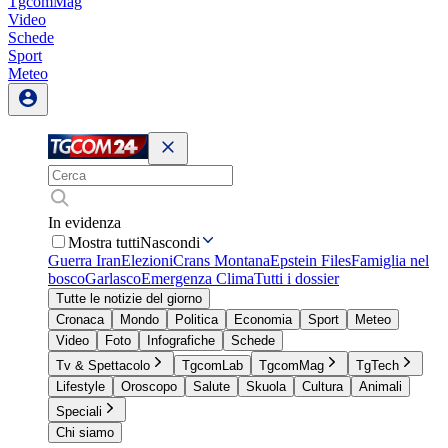
TgcomMag
Video
Schede
Sport
Meteo
In evidenza
Mostra tutti
Nascondi
Guerra Iran
Elezioni
Crans Montana
Epstein Files
Famiglia nel
bosco
Garlasco
Emergenza Clima
Tutti i dossier
Tutte le notizie del giorno
Cronaca
Mondo
Politica
Economia
Sport
Meteo
Video
Foto
Infografiche
Schede
Tv & Spettacolo
TgcomLab
TgcomMag
TgTech
Lifestyle
Oroscopo
Salute
Skuola
Cultura
Animali
Speciali
Chi siamo