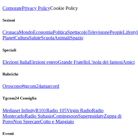
Corporate
Privacy Policy
Cookie Policy
Sezioni
Cronaca
Mondo
Economia
Politica
Spettacolo
Televisione
People
Lifestyl
Planet
Cultura
Salute
Scuola
Animali
Spazio
Speciali
Elezioni Italia
Elezioni estero
Grande Fratello
L'isola dei famosi
Amici
Rubriche
Oroscopo
#tgcom24amarcord
Tgcom24 Consiglia
Mediaset Infinity
R101
Radio 105
Virgin Radio
Radio
Montecarlo
Radio Subasio
Comingsoon
Superguidatv
Zuppa di
Porro
Non Sprecare
Cotto e Mangiato
Eventi