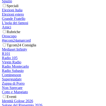
Spazio
Speciali
Elezioni Italia
Elezioni estero
Grande Fratello
L'isola dei famosi
Amici
Rubriche
Oroscopo
#tgcom24amarcord
Tgcom24 Consiglia
Mediaset Infinity
R101
Radio 105
Virgin Radio
Radio Montecarlo
Radio Subasio
Comingsoon
Superguidatv
Zuppa di Porro
Non Sprecare
Cotto e Mangiato
Eventi
Identità Golose 2026
Salone del Risparmio 2026