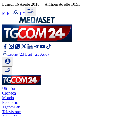
Lunedì 16 Aprile 2018
-
Aggiornato alle
10:51
Milano
31°
Leone
(23 Lug - 23 Ago)
Ultim'ora
Cronaca
Mondo
Economia
TgcomLab
Televisione