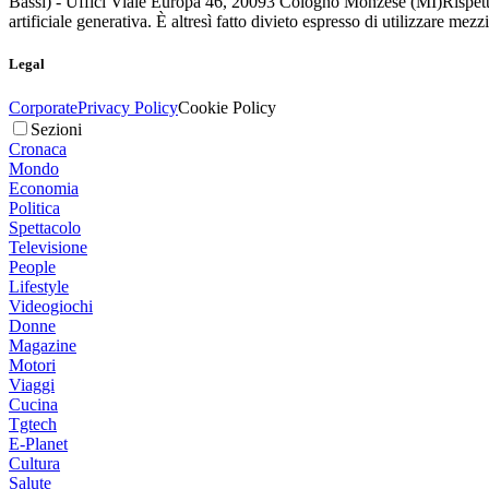
Bassi) - Uffici Viale Europa 46, 20093 Cologno Monzese (MI)
Rispett
artificiale generativa. È altresì fatto divieto espresso di utilizzare mez
Legal
Corporate
Privacy Policy
Cookie Policy
Sezioni
Cronaca
Mondo
Economia
Politica
Spettacolo
Televisione
People
Lifestyle
Videogiochi
Donne
Magazine
Motori
Viaggi
Cucina
Tgtech
E-Planet
Cultura
Salute