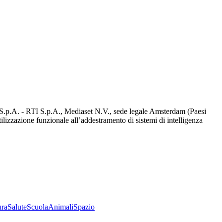
d S.p.A. - RTI S.p.A., Mediaset N.V., sede legale Amsterdam (Paesi
utilizzazione funzionale all’addestramento di sistemi di intelligenza
ura
Salute
Scuola
Animali
Spazio