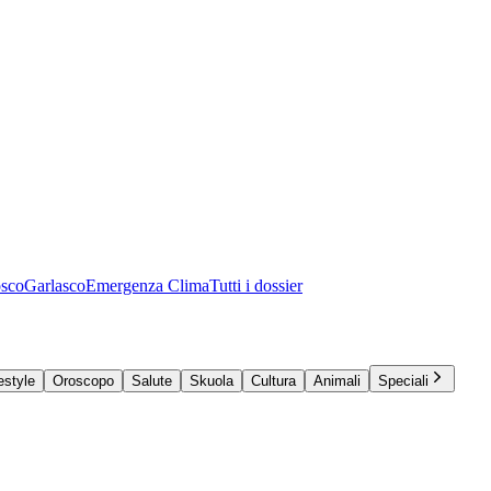
osco
Garlasco
Emergenza Clima
Tutti i dossier
estyle
Oroscopo
Salute
Skuola
Cultura
Animali
Speciali