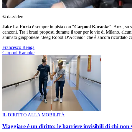
© da-video
Jake La Furia
è sempre in pista con "
Carpool Karaoke
". Anzi, su 
canzoni. Tra i brani proposti durante il tour per le vie di Milano, alcu
animato giapponese "Jeeg Robot D'Acciaio" che è ancora ricordato con a
Francesco Renga
Carpool Karaoke
IL DIRITTO ALLA MOBILITÀ
Viaggiare è un diritto: le barriere invisibili di chi non