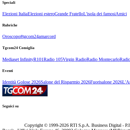
Speciali
Elezioni Italia
Elezioni estero
Grande Fratello
L'isola dei famosi
Amici
Rubriche
Oroscopo
#tgcom24amarcord
Tgcom24 Consiglia
Mediaset Infinity
R101
Radio 105
Virgin Radio
Radio Montecarlo
Radio
Eventi
Identità Golose 2026
Salone del Risparmio 2026
Fuorisalone 2026
L'Ar
Seguici su
Copyright © 1999-
2026
RTI S.p.A. Business Digital - P.I