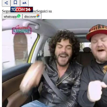
Segui
su
Seguici su
whatsapp
discover