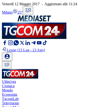
Venerdì 12 Maggio 2017
-
Aggiornato alle
11:24
Milano
25°
Leone
(23 Lug - 23 Ago)
Ultim'ora
Cronaca
Mondo
Economia
TgcomLab
Televisione