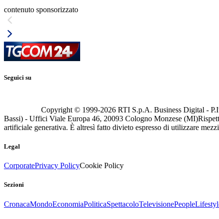
contenuto sponsorizzato
Seguici su
Copyright © 1999-
2026
RTI S.p.A. Business Digital - P.I
Bassi) - Uffici Viale Europa 46, 20093 Cologno Monzese (MI)
Rispett
artificiale generativa. È altresì fatto divieto espresso di utilizzare mez
Legal
Corporate
Privacy Policy
Cookie Policy
Sezioni
Cronaca
Mondo
Economia
Politica
Spettacolo
Televisione
People
Lifestyl