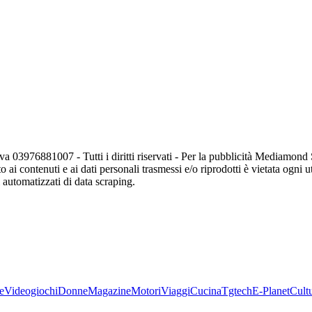
va 03976881007 - Tutti i diritti riservati - Per la pubblicità Mediamon
o ai contenuti e ai dati personali trasmessi e/o riprodotti è vietata ogni 
zi automatizzati di data scraping.
e
Videogiochi
Donne
Magazine
Motori
Viaggi
Cucina
Tgtech
E-Planet
Cult