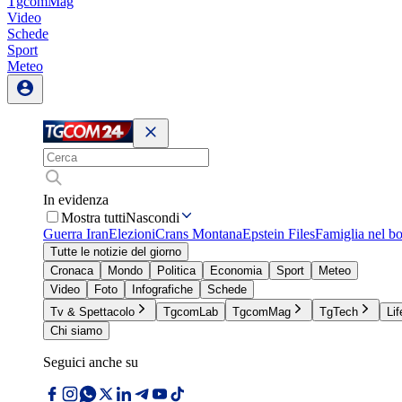
TgcomMag
Video
Schede
Sport
Meteo
In evidenza
Mostra tutti
Nascondi
Guerra Iran
Elezioni
Crans Montana
Epstein Files
Famiglia nel b
Tutte le notizie del giorno
Cronaca
Mondo
Politica
Economia
Sport
Meteo
Video
Foto
Infografiche
Schede
Tv & Spettacolo
TgcomLab
TgcomMag
TgTech
Lif
Chi siamo
Seguici anche su