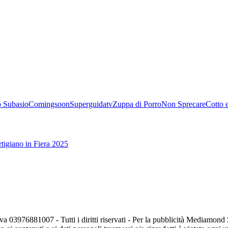
 Subasio
Comingsoon
Superguidatv
Zuppa di Porro
Non Sprecare
Cotto 
tigiano in Fiera 2025
va 03976881007 - Tutti i diritti riservati - Per la pubblicità Mediamon