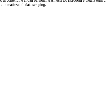
o ai contenuti e ai dati personali trasmessi e/o riprodotti è vietata ogni 
zi automatizzati di data scraping.