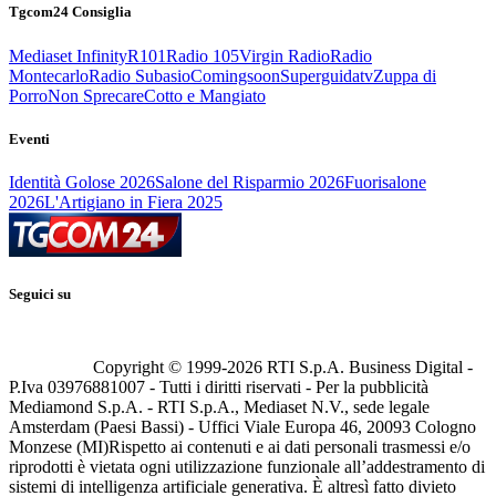
Tgcom24 Consiglia
Mediaset Infinity
R101
Radio 105
Virgin Radio
Radio
Montecarlo
Radio Subasio
Comingsoon
Superguidatv
Zuppa di
Porro
Non Sprecare
Cotto e Mangiato
Eventi
Identità Golose 2026
Salone del Risparmio 2026
Fuorisalone
2026
L'Artigiano in Fiera 2025
Seguici su
Copyright © 1999-
2026
RTI S.p.A. Business Digital -
P.Iva 03976881007 - Tutti i diritti riservati - Per la pubblicità
Mediamond S.p.A. - RTI S.p.A., Mediaset N.V., sede legale
Amsterdam (Paesi Bassi) - Uffici Viale Europa 46, 20093 Cologno
Monzese (MI)
Rispetto ai contenuti e ai dati personali trasmessi e/o
riprodotti è vietata ogni utilizzazione funzionale all’addestramento di
sistemi di intelligenza artificiale generativa. È altresì fatto divieto