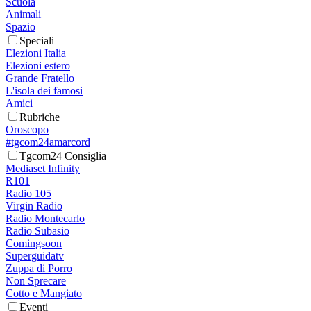
Scuola
Animali
Spazio
Speciali
Elezioni Italia
Elezioni estero
Grande Fratello
L'isola dei famosi
Amici
Rubriche
Oroscopo
#tgcom24amarcord
Tgcom24 Consiglia
Mediaset Infinity
R101
Radio 105
Virgin Radio
Radio Montecarlo
Radio Subasio
Comingsoon
Superguidatv
Zuppa di Porro
Non Sprecare
Cotto e Mangiato
Eventi