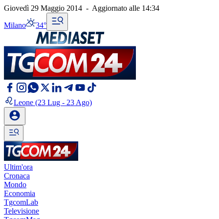
Giovedì 29 Maggio 2014
-
Aggiornato alle
14:34
Milano
34°
Leone
(23 Lug - 23 Ago)
Ultim'ora
Cronaca
Mondo
Economia
TgcomLab
Televisione