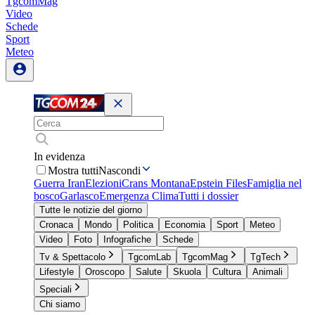
TgcomMag
Video
Schede
Sport
Meteo
In evidenza
Mostra tutti
Nascondi
Guerra Iran
Elezioni
Crans Montana
Epstein Files
Famiglia nel
bosco
Garlasco
Emergenza Clima
Tutti i dossier
Tutte le notizie del giorno
Cronaca
Mondo
Politica
Economia
Sport
Meteo
Video
Foto
Infografiche
Schede
Tv & Spettacolo
TgcomLab
TgcomMag
TgTech
Lifestyle
Oroscopo
Salute
Skuola
Cultura
Animali
Speciali
Chi siamo