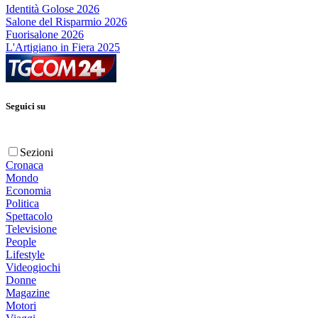
Identità Golose 2026
Salone del Risparmio 2026
Fuorisalone 2026
L'Artigiano in Fiera 2025
Seguici su
Sezioni
Cronaca
Mondo
Economia
Politica
Spettacolo
Televisione
People
Lifestyle
Videogiochi
Donne
Magazine
Motori