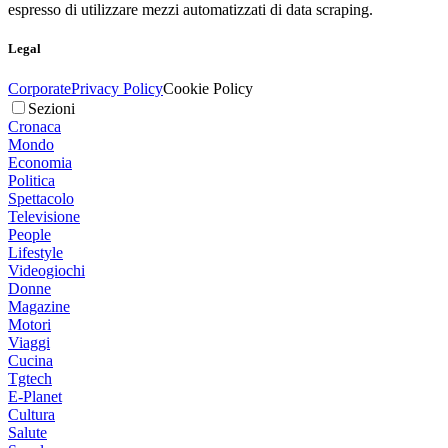
espresso di utilizzare mezzi automatizzati di data scraping.
Legal
Corporate
Privacy Policy
Cookie Policy
Sezioni
Cronaca
Mondo
Economia
Politica
Spettacolo
Televisione
People
Lifestyle
Videogiochi
Donne
Magazine
Motori
Viaggi
Cucina
Tgtech
E-Planet
Cultura
Salute