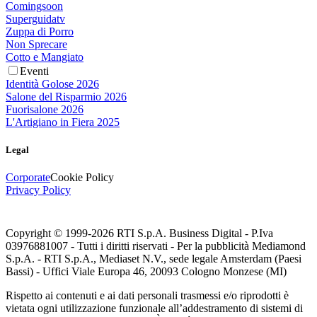
Comingsoon
Superguidatv
Zuppa di Porro
Non Sprecare
Cotto e Mangiato
Eventi
Identità Golose 2026
Salone del Risparmio 2026
Fuorisalone 2026
L'Artigiano in Fiera 2025
Legal
Corporate
Cookie Policy
Privacy Policy
Copyright © 1999-
2026
RTI S.p.A. Business Digital - P.Iva
03976881007 - Tutti i diritti riservati - Per la pubblicità Mediamond
S.p.A. - RTI S.p.A., Mediaset N.V., sede legale Amsterdam (Paesi
Bassi) - Uffici Viale Europa 46, 20093 Cologno Monzese (MI)
Rispetto ai contenuti e ai dati personali trasmessi e/o riprodotti è
vietata ogni utilizzazione funzionale all’addestramento di sistemi di