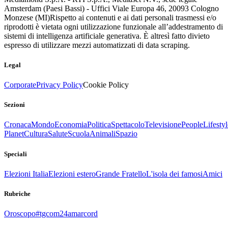
Amsterdam (Paesi Bassi) - Uffici Viale Europa 46, 20093 Cologno
Monzese (MI)
Rispetto ai contenuti e ai dati personali trasmessi e/o
riprodotti è vietata ogni utilizzazione funzionale all’addestramento di
sistemi di intelligenza artificiale generativa. È altresì fatto divieto
espresso di utilizzare mezzi automatizzati di data scraping.
Legal
Corporate
Privacy Policy
Cookie Policy
Sezioni
Cronaca
Mondo
Economia
Politica
Spettacolo
Televisione
People
Lifestyl
Planet
Cultura
Salute
Scuola
Animali
Spazio
Speciali
Elezioni Italia
Elezioni estero
Grande Fratello
L'isola dei famosi
Amici
Rubriche
Oroscopo
#tgcom24amarcord