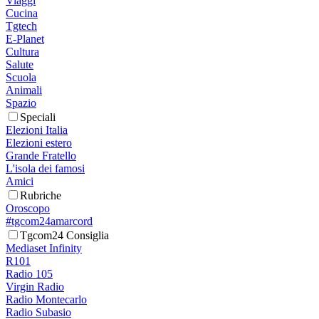
Viaggi
Cucina
Tgtech
E-Planet
Cultura
Salute
Scuola
Animali
Spazio
Speciali
Elezioni Italia
Elezioni estero
Grande Fratello
L'isola dei famosi
Amici
Rubriche
Oroscopo
#tgcom24amarcord
Tgcom24 Consiglia
Mediaset Infinity
R101
Radio 105
Virgin Radio
Radio Montecarlo
Radio Subasio