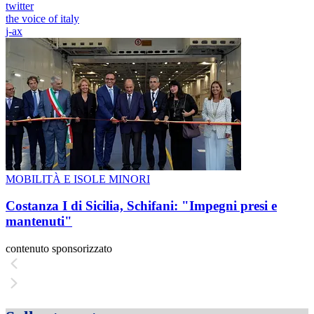
twitter
the voice of italy
j-ax
MOBILITÀ E ISOLE MINORI
Costanza I di Sicilia, Schifani: "Impegni presi e
mantenuti"
contenuto sponsorizzato