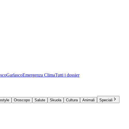
osco
Garlasco
Emergenza Clima
Tutti i dossier
estyle
Oroscopo
Salute
Skuola
Cultura
Animali
Speciali