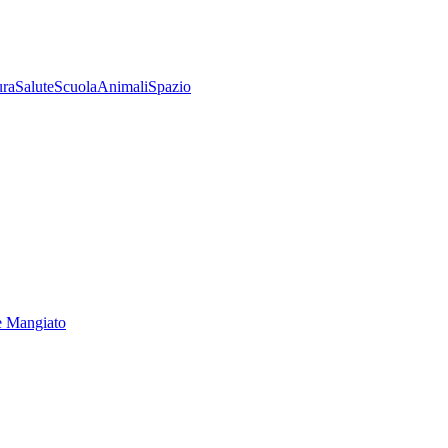
ura
Salute
Scuola
Animali
Spazio
e Mangiato