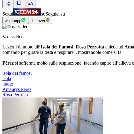
Segui
su
Seguici su
whatsapp
discover
© da-video
Lezioni di nuoto all
’Isola dei Famosi
.
Rosa Perrotta
chiede ad
Ama
comando per girare la testa e respirare”, mostrandole come si fa.
Pèrez
si sofferma molto sulla respirazione, facendo capire all’allieva c
isola dei famosi
isola
nuoto
Amaurys Perez
Rosa Perrotta