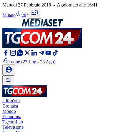
Martedì 27 Febbraio 2018
-
Aggiornato alle
16:41
Milano
28°
Leone
(23 Lug - 23 Ago)
Ultim'ora
Cronaca
Mondo
Economia
TgcomLab
Televisione