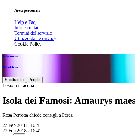
Area personale
Help e Faq
Info e contatti
Termini del servizio
Utilizzo dati e privacy
Cookie Policy
Televisione
Televisione
Spettacolo
People
Lezioni in acqua
Isola dei Famosi: Amaurys maes
Rosa Perrotta chiede consigli a Pérez
27 Feb 2018 - 16:41
27 Feb 2018 - 16:41