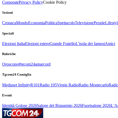
Corporate
Privacy Policy
Cookie Policy
Sezioni
Cronaca
Mondo
Economia
Politica
Spettacolo
Televisione
People
Lifestyl
Speciali
Elezioni Italia
Elezioni estero
Grande Fratello
L'isola dei famosi
Amici
Rubriche
Oroscopo
#tgcom24amarcord
Tgcom24 Consiglia
Mediaset Infinity
R101
Radio 105
Virgin Radio
Radio Montecarlo
Radio
Eventi
Identità Golose 2026
Salone del Risparmio 2026
Fuorisalone 2026
L'Ar