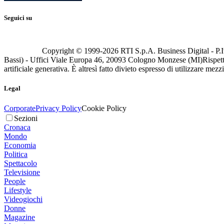
Seguici su
Copyright © 1999-
2026
RTI S.p.A. Business Digital - P.I
Bassi) - Uffici Viale Europa 46, 20093 Cologno Monzese (MI)
Rispett
artificiale generativa. È altresì fatto divieto espresso di utilizzare mez
Legal
Corporate
Privacy Policy
Cookie Policy
Sezioni
Cronaca
Mondo
Economia
Politica
Spettacolo
Televisione
People
Lifestyle
Videogiochi
Donne
Magazine