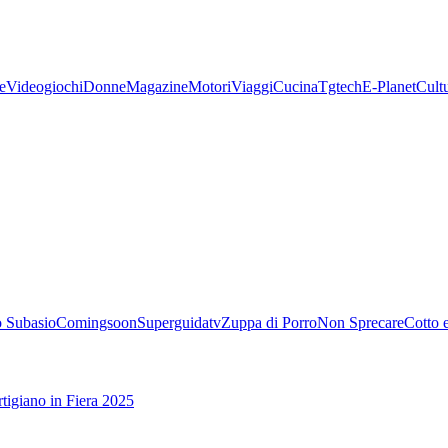
e
Videogiochi
Donne
Magazine
Motori
Viaggi
Cucina
Tgtech
E-Planet
Cult
 Subasio
Comingsoon
Superguidatv
Zuppa di Porro
Non Sprecare
Cotto 
tigiano in Fiera 2025