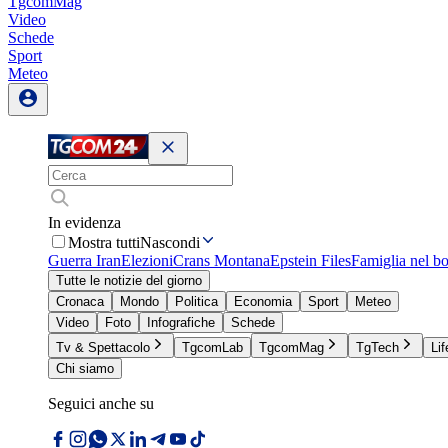
TgcomMag
Video
Schede
Sport
Meteo
In evidenza
Mostra tutti
Nascondi
Guerra Iran
Elezioni
Crans Montana
Epstein Files
Famiglia nel b
Tutte le notizie del giorno
Cronaca
Mondo
Politica
Economia
Sport
Meteo
Video
Foto
Infografiche
Schede
Tv & Spettacolo
TgcomLab
TgcomMag
TgTech
Lif
Chi siamo
Seguici anche su