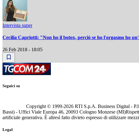
Intervista super
Cecilia Capriotti: "Non ho il botox, perciò se ho l'orgasmo ho un
26 Feb 2018 - 18:05
Seguici su
Copyright © 1999-
2026
RTI S.p.A. Business Digital - P.I
Bassi) - Uffici Viale Europa 46, 20093 Cologno Monzese (MI)
Rispett
artificiale generativa. È altresì fatto divieto espresso di utilizzare mez
Legal