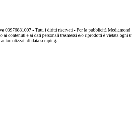
va 03976881007 - Tutti i diritti riservati - Per la pubblicità Mediamon
o ai contenuti e ai dati personali trasmessi e/o riprodotti è vietata ogni 
zi automatizzati di data scraping.