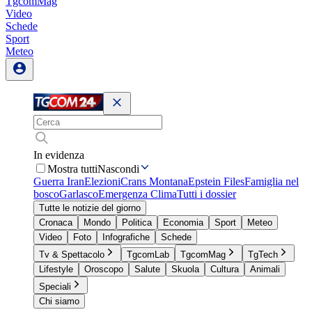
TgcomMag
Video
Schede
Sport
Meteo
In evidenza
Mostra tutti
Nascondi
Guerra Iran
Elezioni
Crans Montana
Epstein Files
Famiglia nel
bosco
Garlasco
Emergenza Clima
Tutti i dossier
Tutte le notizie del giorno
Cronaca
Mondo
Politica
Economia
Sport
Meteo
Video
Foto
Infografiche
Schede
Tv & Spettacolo
TgcomLab
TgcomMag
TgTech
Lifestyle
Oroscopo
Salute
Skuola
Cultura
Animali
Speciali
Chi siamo