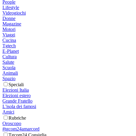
People
Lifestyle
Videogiochi
Donne
Magazine
Motori
Viaggi
Cucina
Tgtech
E-Planet
Cultura
Salute
Scuola
Animali
Spazio
Speciali
Elezioni Italia
Elezioni estero
Grande Fratello
L'isola dei famosi
Amici
Rubriche
Oroscopo
#tgcom24amarcord
Tgcom24 Consiglia