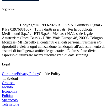
Seguici su
Copyright © 1999-
2026
RTI S.p.A. Business Digital -
P.Iva 03976881007 - Tutti i diritti riservati - Per la pubblicità
Mediamond S.p.A. - RTI S.p.A., Mediaset N.V., sede legale
Amsterdam (Paesi Bassi) - Uffici Viale Europa 46, 20093 Cologno
Monzese (MI)
Rispetto ai contenuti e ai dati personali trasmessi e/o
riprodotti è vietata ogni utilizzazione funzionale all’addestramento di
sistemi di intelligenza artificiale generativa. È altresì fatto divieto
espresso di utilizzare mezzi automatizzati di data scraping.
Legal
Corporate
Privacy Policy
Cookie Policy
Sezioni
Cronaca
Mondo
Economia
Politica
Spettacolo
Televisione