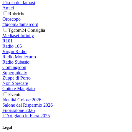
L'isola dei famosi
Amici
Rubriche
Oroscopo
#tgcom24amarcord
Tgcom24 Consiglia
Mediaset Infinity
R101
Radio 105
Virgin Radio
Radio Montecarlo
Radio Subasio
Comingsoon
Superguidatv
Zuppa di Porro
Non Sprecare
Cotto e Mangiato
Eventi
Identità Golose 2026
Salone del Risparmio 2026
Fuorisalone 2026
L'Artigiano in Fiera 2025
Legal