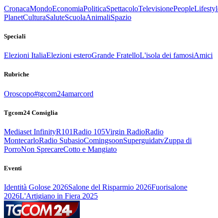
Cronaca
Mondo
Economia
Politica
Spettacolo
Televisione
People
Lifestyl
Planet
Cultura
Salute
Scuola
Animali
Spazio
Speciali
Elezioni Italia
Elezioni estero
Grande Fratello
L'isola dei famosi
Amici
Rubriche
Oroscopo
#tgcom24amarcord
Tgcom24 Consiglia
Mediaset Infinity
R101
Radio 105
Virgin Radio
Radio
Montecarlo
Radio Subasio
Comingsoon
Superguidatv
Zuppa di
Porro
Non Sprecare
Cotto e Mangiato
Eventi
Identità Golose 2026
Salone del Risparmio 2026
Fuorisalone
2026
L'Artigiano in Fiera 2025