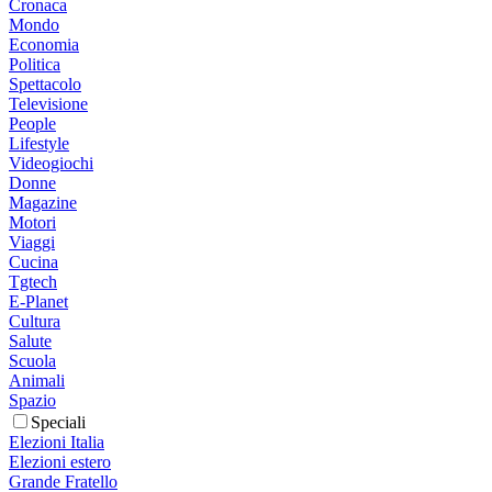
Cronaca
Mondo
Economia
Politica
Spettacolo
Televisione
People
Lifestyle
Videogiochi
Donne
Magazine
Motori
Viaggi
Cucina
Tgtech
E-Planet
Cultura
Salute
Scuola
Animali
Spazio
Speciali
Elezioni Italia
Elezioni estero
Grande Fratello