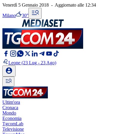
Venerdì 5 Gennaio 2018
-
Aggiornato alle
12:34
Milano
30°
Leone
(23 Lug - 23 Ago)
Ultim'ora
Cronaca
Mondo
Economia
TgcomLab
Televisione