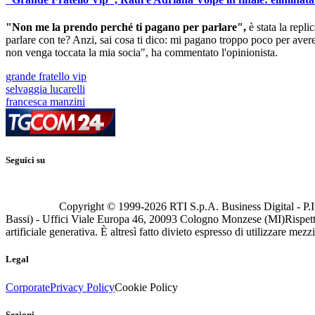
"Non me la prendo perché ti pagano per parlare",
è stata la repli
parlare con te? Anzi, sai cosa ti dico: mi pagano troppo poco per ave
non venga toccata la mia socia", ha commentato l'opinionista.
grande fratello vip
selvaggia lucarelli
francesca manzini
Seguici su
Copyright © 1999-
2026
RTI S.p.A. Business Digital - P.I
Bassi) - Uffici Viale Europa 46, 20093 Cologno Monzese (MI)
Rispett
artificiale generativa. È altresì fatto divieto espresso di utilizzare mez
Legal
Corporate
Privacy Policy
Cookie Policy
Sezioni