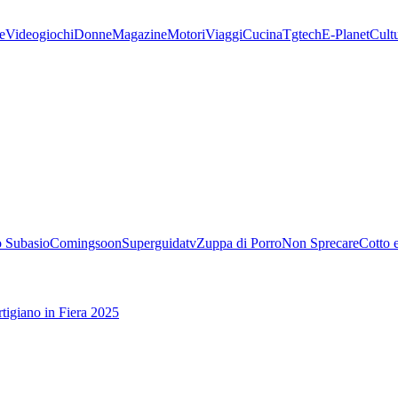
e
Videogiochi
Donne
Magazine
Motori
Viaggi
Cucina
Tgtech
E-Planet
Cult
 Subasio
Comingsoon
Superguidatv
Zuppa di Porro
Non Sprecare
Cotto 
tigiano in Fiera 2025