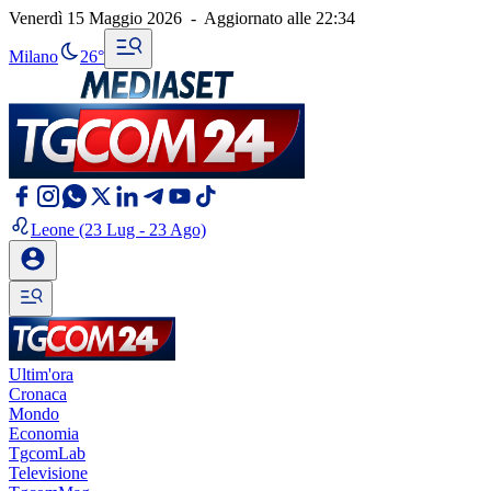
Venerdì 15 Maggio 2026
-
Aggiornato alle
22:34
Milano
26°
Leone
(23 Lug - 23 Ago)
Ultim'ora
Cronaca
Mondo
Economia
TgcomLab
Televisione