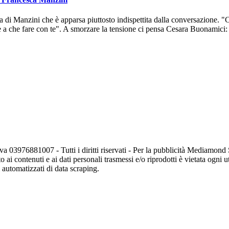
ca di Manzini che è apparsa piuttosto indispettita dalla conversazione. "
re a che fare con te". A smorzare la tensione ci pensa Cesara Buonamici:
va 03976881007 - Tutti i diritti riservati - Per la pubblicità Mediamon
o ai contenuti e ai dati personali trasmessi e/o riprodotti è vietata ogni 
zi automatizzati di data scraping.