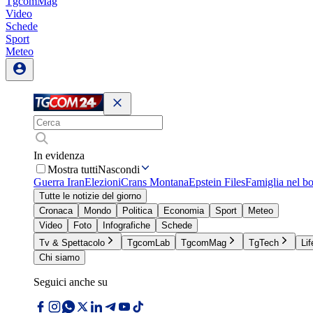
TgcomMag
Video
Schede
Sport
Meteo
In evidenza
Mostra tutti
Nascondi
Guerra Iran
Elezioni
Crans Montana
Epstein Files
Famiglia nel b
Tutte le notizie del giorno
Cronaca
Mondo
Politica
Economia
Sport
Meteo
Video
Foto
Infografiche
Schede
Tv & Spettacolo
TgcomLab
TgcomMag
TgTech
Lif
Chi siamo
Seguici anche su