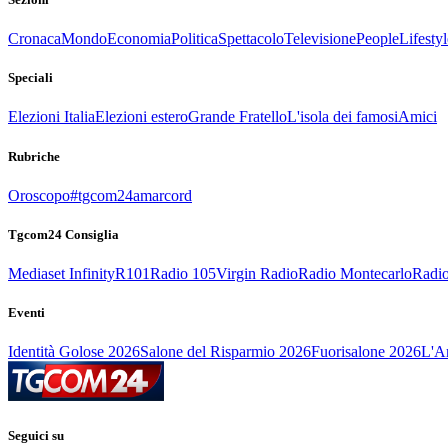
Cronaca
Mondo
Economia
Politica
Spettacolo
Televisione
People
Lifestyl
Speciali
Elezioni Italia
Elezioni estero
Grande Fratello
L'isola dei famosi
Amici
Rubriche
Oroscopo
#tgcom24amarcord
Tgcom24 Consiglia
Mediaset Infinity
R101
Radio 105
Virgin Radio
Radio Montecarlo
Radio
Eventi
Identità Golose 2026
Salone del Risparmio 2026
Fuorisalone 2026
L'Ar
Seguici su