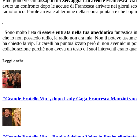
Emergono vecchi dissapori tra
Selvaggia Lucarelli e Francesca Ma
avuto un confronto dopo le accuse di Francesca arrivate nei giorni sco
radiofonico. Parole arrivate al termine della scorsa puntata e che l'opi
"Sono molto lieta di
essere entrata nella tua aneddotic
a fantastica 
che io non possiedo radio, la radio non era mia. Non ti potevo assume
ha chiesto la vip. Lucarelli ha puntualizzato però di non aver alcun pot
collaborazione perché non aveva un testo e i suoi interventi erano qua
Leggi anche
"Grande Fratello Vip", dopo Lady Gaga Francesca Manzini vuole 
"Grande Fratello Vip", Raul e Adriana Volpe in finale: eliminat