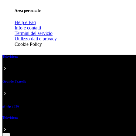
Area personale
Help e Faq
Info e contatti
Termini del servizio
Utilizzo dati e privacy
Cookie Policy
Televisione
Grande Fratello
gf vip 2026
Televisione