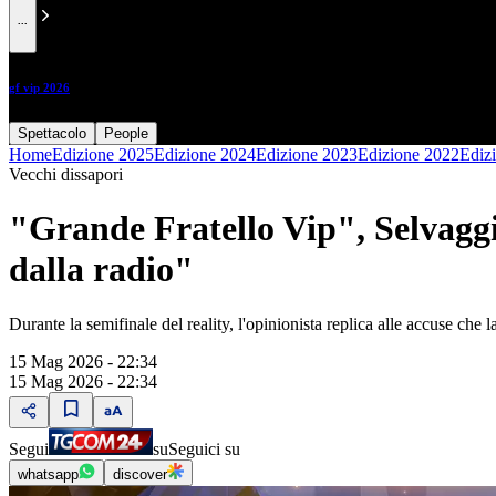
...
gf vip 2026
Spettacolo
People
Home
Edizione 2025
Edizione 2024
Edizione 2023
Edizione 2022
Ediz
Vecchi dissapori
"Grande Fratello Vip", Selvaggi
dalla radio"
Durante la semifinale del reality, l'opinionista replica alle accuse che 
15 Mag 2026 - 22:34
15 Mag 2026 - 22:34
Segui
su
Seguici su
whatsapp
discover