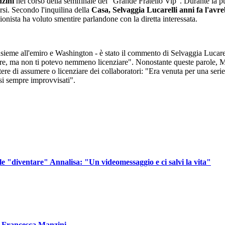
nzini
nel corso della semifinale del "Grande Fratello Vip". Durante la p
rsi. Secondo l'inquilina della
Casa, Selvaggia Lucarelli anni fa l'avr
nionista ha voluto smentire parlandone con la diretta interessata.
insieme all'emiro e Washington - è stato il commento di Selvaggia Lucarel
re, ma non ti potevo nemmeno licenziare". Nonostante queste parole, Ma
ere di assumere o licenziare dei collaboratori: "Era venuta per una serie 
si sempre improvvisati".
"diventare" Annalisa: "Un videomessaggio e ci salvi la vita"
a Francesca Manzini