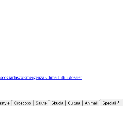
osco
Garlasco
Emergenza Clima
Tutti i dossier
estyle
Oroscopo
Salute
Skuola
Cultura
Animali
Speciali