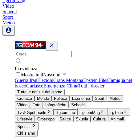
TgcomMag
Video
Schede
Sport
Meteo
In evidenza
Mostra tutti
Nascondi
Guerra Iran
Elezioni
Crans Montana
Epstein Files
Famiglia nel
bosco
Garlasco
Emergenza Clima
Tutti i dossier
Tutte le notizie del giorno
Cronaca
Mondo
Politica
Economia
Sport
Meteo
Video
Foto
Infografiche
Schede
Tv & Spettacolo
TgcomLab
TgcomMag
TgTech
Lifestyle
Oroscopo
Salute
Skuola
Cultura
Animali
Speciali
Chi siamo