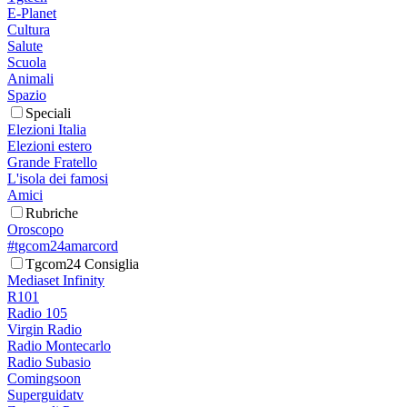
E-Planet
Cultura
Salute
Scuola
Animali
Spazio
Speciali
Elezioni Italia
Elezioni estero
Grande Fratello
L'isola dei famosi
Amici
Rubriche
Oroscopo
#tgcom24amarcord
Tgcom24 Consiglia
Mediaset Infinity
R101
Radio 105
Virgin Radio
Radio Montecarlo
Radio Subasio
Comingsoon
Superguidatv