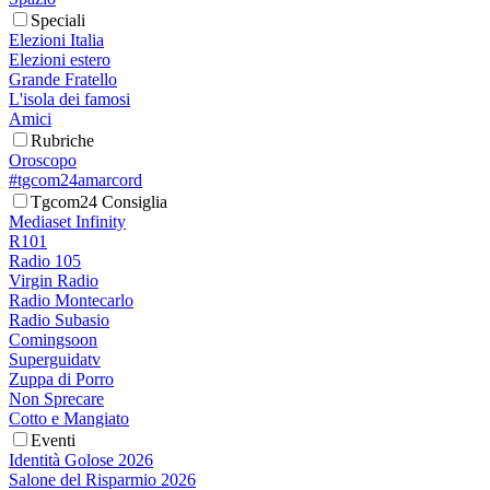
Speciali
Elezioni Italia
Elezioni estero
Grande Fratello
L'isola dei famosi
Amici
Rubriche
Oroscopo
#tgcom24amarcord
Tgcom24 Consiglia
Mediaset Infinity
R101
Radio 105
Virgin Radio
Radio Montecarlo
Radio Subasio
Comingsoon
Superguidatv
Zuppa di Porro
Non Sprecare
Cotto e Mangiato
Eventi
Identità Golose 2026
Salone del Risparmio 2026