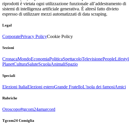
riprodotti è vietata ogni utilizzazione funzionale all’addestramento di
sistemi di intelligenza artificiale generativa. È altresì fatto divieto
espresso di utilizzare mezzi automatizzati di data scraping.
Legal
Corporate
Privacy Policy
Cookie Policy
Sezioni
Cronaca
Mondo
Economia
Politica
Spettacolo
Televisione
People
Lifestyl
Planet
Cultura
Salute
Scuola
Animali
Spazio
Speciali
Elezioni Italia
Elezioni estero
Grande Fratello
L'isola dei famosi
Amici
Rubriche
Oroscopo
#tgcom24amarcord
Tgcom24 Consiglia