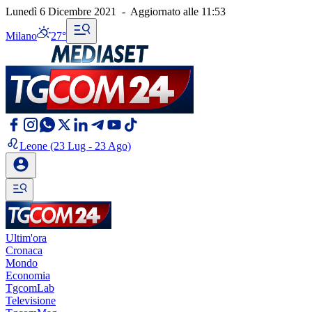
Lunedì 6 Dicembre 2021
-
Aggiornato alle
11:53
Milano
27°
Leone
(23 Lug - 23 Ago)
Ultim'ora
Cronaca
Mondo
Economia
TgcomLab
Televisione