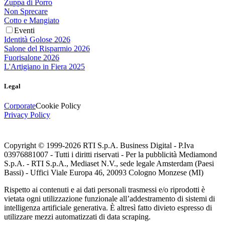
Zuppa di Porro
Non Sprecare
Cotto e Mangiato
Eventi
Identità Golose 2026
Salone del Risparmio 2026
Fuorisalone 2026
L'Artigiano in Fiera 2025
Legal
Corporate
Cookie Policy
Privacy Policy
Copyright © 1999-
2026
RTI S.p.A. Business Digital - P.Iva
03976881007 - Tutti i diritti riservati - Per la pubblicità Mediamond
S.p.A. - RTI S.p.A., Mediaset N.V., sede legale Amsterdam (Paesi
Bassi) - Uffici Viale Europa 46, 20093 Cologno Monzese (MI)
Rispetto ai contenuti e ai dati personali trasmessi e/o riprodotti è
vietata ogni utilizzazione funzionale all’addestramento di sistemi di
intelligenza artificiale generativa. È altresì fatto divieto espresso di
utilizzare mezzi automatizzati di data scraping.