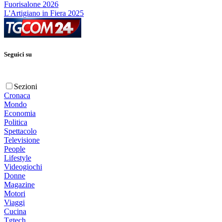
Fuorisalone 2026
L'Artigiano in Fiera 2025
Seguici su
Sezioni
Cronaca
Mondo
Economia
Politica
Spettacolo
Televisione
People
Lifestyle
Videogiochi
Donne
Magazine
Motori
Viaggi
Cucina
Tgtech