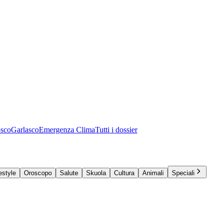
osco
Garlasco
Emergenza Clima
Tutti i dossier
estyle
Oroscopo
Salute
Skuola
Cultura
Animali
Speciali