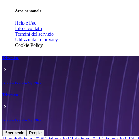
Area personale
Help e Faq
Info e contatti
Termini del servizio
Utilizzo dati e privacy
Cookie Policy
Televisione
Grande Fratello Vip 2022
Televisione
Grande Fratello Vip 2022
Spettacolo
People
Home
Edizione 2025
Edizione 2024
Edizione 2023
Edizione 2022
Ediz