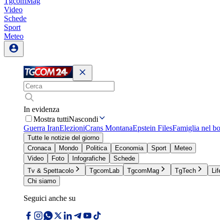
TgcomMag
Video
Schede
Sport
Meteo
In evidenza
Mostra tutti
Nascondi
Guerra Iran
Elezioni
Crans Montana
Epstein Files
Famiglia nel b
Tutte le notizie del giorno
Cronaca
Mondo
Politica
Economia
Sport
Meteo
Video
Foto
Infografiche
Schede
Tv & Spettacolo
TgcomLab
TgcomMag
TgTech
Lif
Chi siamo
Seguici anche su