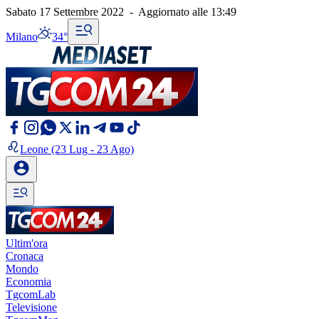
Sabato 17 Settembre 2022
-
Aggiornato alle
13:49
Milano
34°
Leone
(23 Lug - 23 Ago)
Ultim'ora
Cronaca
Mondo
Economia
TgcomLab
Televisione