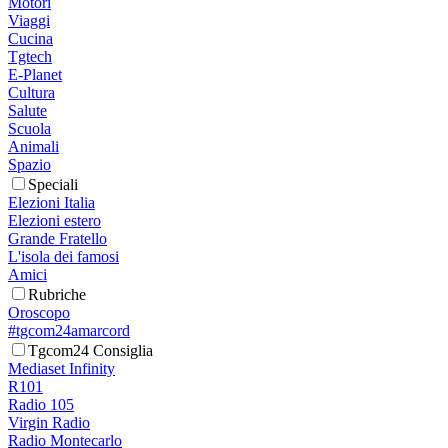
Motori
Viaggi
Cucina
Tgtech
E-Planet
Cultura
Salute
Scuola
Animali
Spazio
Speciali
Elezioni Italia
Elezioni estero
Grande Fratello
L'isola dei famosi
Amici
Rubriche
Oroscopo
#tgcom24amarcord
Tgcom24 Consiglia
Mediaset Infinity
R101
Radio 105
Virgin Radio
Radio Montecarlo