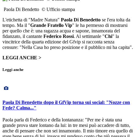
Paola Di Bendetto © Ufficio stampa
L'etichetta di "Madre Natura"
Paola Di Benedetto
se l'era tolta da
tempo. Ma il "
Grande Fratello Vip
" le ha permesso di mostrarsi
per quello che è: una ragazza acqua e sapone, innamorata del
fidanzato, il cantante
Federico Rossi
. Al settimanle "
Chi
" la
vincitrice della quarta edizione del Gfvip si racconta senza
censure: "Nella Casa ho preso posizione e il pubblico mi ha capita".
LEGGI ANCHE >
Leggi anche
Paola Di Benedetto dopo il GfVip torna sui social: "Nozze con
Fede? Calma..."
Paola parla di Federico e della lontananza: "Per me è stata una
grande prova stare lontano da lui: in tre mesi può accadere di tutto,
anche di pensare che non sei innamorato. Il mio timore era quello di
stare bene senza di lui, invece mi rendevo conto che più passava il