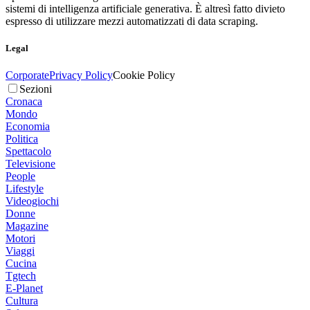
sistemi di intelligenza artificiale generativa. È altresì fatto divieto
espresso di utilizzare mezzi automatizzati di data scraping.
Legal
Corporate
Privacy Policy
Cookie Policy
Sezioni
Cronaca
Mondo
Economia
Politica
Spettacolo
Televisione
People
Lifestyle
Videogiochi
Donne
Magazine
Motori
Viaggi
Cucina
Tgtech
E-Planet
Cultura