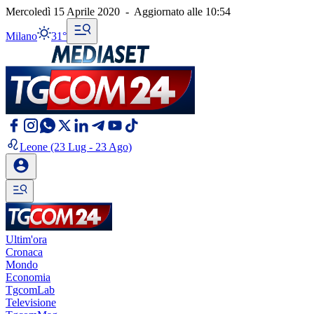
Mercoledì 15 Aprile 2020
-
Aggiornato alle
10:54
Milano
31°
Leone
(23 Lug - 23 Ago)
Ultim'ora
Cronaca
Mondo
Economia
TgcomLab
Televisione