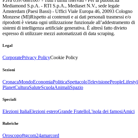
P.Iva 03976881007 - Tutti i diritti riservati - Per la pubblicità
Mediamond S.p.A. - RTI S.p.A., Mediaset N.V., sede legale
Amsterdam (Paesi Bassi) - Uffici Viale Europa 46, 20093 Cologno
Monzese (MI)
Rispetto ai contenuti e ai dati personali trasmessi e/o
riprodotti è vietata ogni utilizzazione funzionale all’addestramento di
sistemi di intelligenza artificiale generativa. È altresì fatto divieto
espresso di utilizzare mezzi automatizzati di data scraping.
Legal
Corporate
Privacy Policy
Cookie Policy
Sezioni
Cronaca
Mondo
Economia
Politica
Spettacolo
Televisione
People
Lifestyl
Planet
Cultura
Salute
Scuola
Animali
Spazio
Speciali
Elezioni Italia
Elezioni estero
Grande Fratello
L'isola dei famosi
Amici
Rubriche
Oroscopo
#tgcom24amarcord