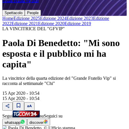
Grande Fratello Vip 2020
Spettacolo
People
Home
Edizione 2025
Edizione 2024
Edizione 2023
Edizione
2022
Edizione 2021
Edizione 2020
Edizione 2019
LA VINCITRICE DEL "GFVIP"
Paola Di Benedetto: "Mi sono
esposta e il pubblico mi ha
capita"
La vincitrice della quarta edizione del "Grande Fratello Vip" si
racconta al settimanale "Chi"
15 Apr 2020 - 10:54
15 Apr 2020 - 10:54
Segui
su
Seguici su
whatsapp
discover