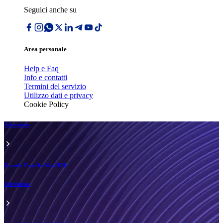
Seguici anche su
Area personale
Help e Faq
Info e contatti
Termini del servizio
Utilizzo dati e privacy
Cookie Policy
Televisione
Grande Fratello Vip 2020
Televisione