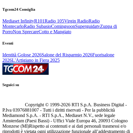
Tgcom24 Consiglia
Mediaset Infinity
R101
Radio 105
Virgin Radio
Radio
Montecarlo
Radio Subasio
Comingsoon
Superguidatv
Zuppa di
Porro
Non Sprecare
Cotto e Mangiato
Eventi
Identità Golose 2026
Salone del Risparmio 2026
Fuorisalone
2026
L'Artigiano in Fiera 2025
Seguici su
Copyright © 1999-
2026
RTI S.p.A. Business Digital -
P.Iva 03976881007 - Tutti i diritti riservati - Per la pubblicità
Mediamond S.p.A. - RTI S.p.A., Mediaset N.V., sede legale
Amsterdam (Paesi Bassi) - Uffici Viale Europa 46, 20093 Cologno
Monzese (MI)
Rispetto ai contenuti e ai dati personali trasmessi e/o
riprodotti è vietata ogni utilizzazione funzionale all’addestramento di