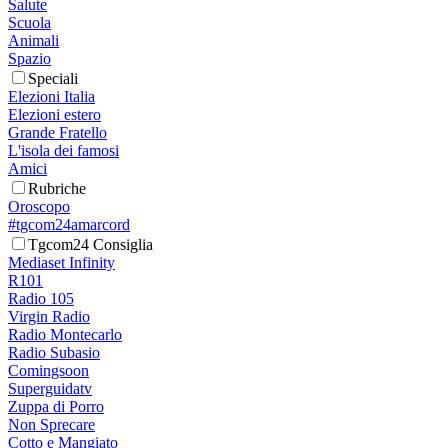
Salute
Scuola
Animali
Spazio
Speciali
Elezioni Italia
Elezioni estero
Grande Fratello
L'isola dei famosi
Amici
Rubriche
Oroscopo
#tgcom24amarcord
Tgcom24 Consiglia
Mediaset Infinity
R101
Radio 105
Virgin Radio
Radio Montecarlo
Radio Subasio
Comingsoon
Superguidatv
Zuppa di Porro
Non Sprecare
Cotto e Mangiato