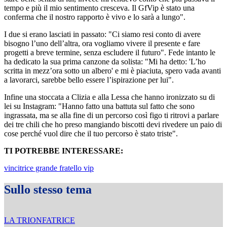
tempo e più il mio sentimento cresceva. Il GfVip è stato una
conferma che il nostro rapporto è vivo e lo sarà a lungo".
I due si erano lasciati in passato: "Ci siamo resi conto di avere
bisogno l’uno dell’altra, ora vogliamo vivere il presente e fare
progetti a breve termine, senza escludere il futuro". Fede intanto le
ha dedicato la sua prima canzone da solista: "Mi ha detto: 'L’ho
scritta in mezz’ora sotto un albero' e mi è piaciuta, spero vada avanti
a lavorarci, sarebbe bello essere l’ispirazione per lui".
Infine una stoccata a Clizia e alla Lessa che hanno ironizzato su di
lei su Instagram: "Hanno fatto una battuta sul fatto che sono
ingrassata, ma se alla fine di un percorso così figo ti ritrovi a parlare
dei tre chili che ho preso mangiando biscotti devi rivedere un paio di
cose perché vuol dire che il tuo percorso è stato triste".
TI POTREBBE INTERESSARE:
vincitrice grande fratello vip
Sullo stesso tema
LA TRIONFATRICE