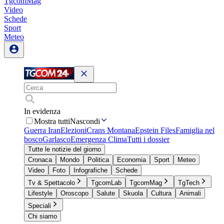
TgcomMag
Video
Schede
Sport
Meteo
In evidenza
Mostra tutti
Nascondi
Guerra Iran
Elezioni
Crans Montana
Epstein Files
Famiglia nel
bosco
Garlasco
Emergenza Clima
Tutti i dossier
Tutte le notizie del giorno
Cronaca
Mondo
Politica
Economia
Sport
Meteo
Video
Foto
Infografiche
Schede
Tv & Spettacolo
TgcomLab
TgcomMag
TgTech
Lifestyle
Oroscopo
Salute
Skuola
Cultura
Animali
Speciali
Chi siamo