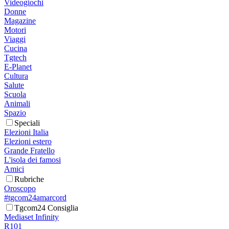
Videogiochi
Donne
Magazine
Motori
Viaggi
Cucina
Tgtech
E-Planet
Cultura
Salute
Scuola
Animali
Spazio
Speciali
Elezioni Italia
Elezioni estero
Grande Fratello
L'isola dei famosi
Amici
Rubriche
Oroscopo
#tgcom24amarcord
Tgcom24 Consiglia
Mediaset Infinity
R101