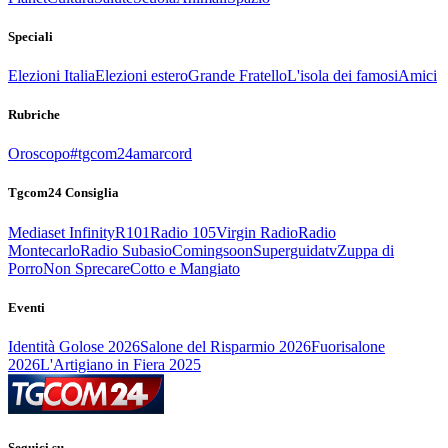
Speciali
Elezioni Italia
Elezioni estero
Grande Fratello
L'isola dei famosi
Amici
Rubriche
Oroscopo
#tgcom24amarcord
Tgcom24 Consiglia
Mediaset Infinity
R101
Radio 105
Virgin Radio
Radio
Montecarlo
Radio Subasio
Comingsoon
Superguidatv
Zuppa di
Porro
Non Sprecare
Cotto e Mangiato
Eventi
Identità Golose 2026
Salone del Risparmio 2026
Fuorisalone
2026
L'Artigiano in Fiera 2025
Seguici su