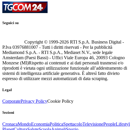
Seguici su
Copyright © 1999-
2026
RTI S.p.A. Business Digital -
P.Iva 03976881007 - Tutti i diritti riservati - Per la pubblicità
Mediamond S.p.A. - RTI S.p.A., Mediaset N.V., sede legale
Amsterdam (Paesi Bassi) - Uffici Viale Europa 46, 20093 Cologno
Monzese (MI)
Rispetto ai contenuti e ai dati personali trasmessi e/o
riprodotti è vietata ogni utilizzazione funzionale all’addestramento di
sistemi di intelligenza artificiale generativa. È altresì fatto divieto
espresso di utilizzare mezzi automatizzati di data scraping.
Legal
Corporate
Privacy Policy
Cookie Policy
Sezioni
Cronaca
Mondo
Economia
Politica
Spettacolo
Televisione
People
Lifestyl
Planet
Cultura
Salute
Scuola
Animali
Spazio