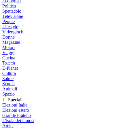
Economia
Politica
Spettacolo
Televisione
People
Lifestyle
Videogiochi
Donne
Magazine
Motori
Viaggi
Cucina
Tgtech
E-Planet
Cultura
Salute
Scuola
Animali
Spazio
Speciali
Elezioni Italia
Elezioni estero
Grande Fratello
L'isola dei famosi
Amici