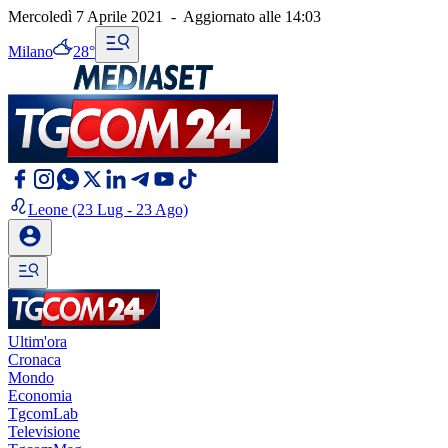
Mercoledì 7 Aprile 2021
-
Aggiornato alle
14:03
Milano
28°
Leone
(23 Lug - 23 Ago)
Ultim'ora
Cronaca
Mondo
Economia
TgcomLab
Televisione