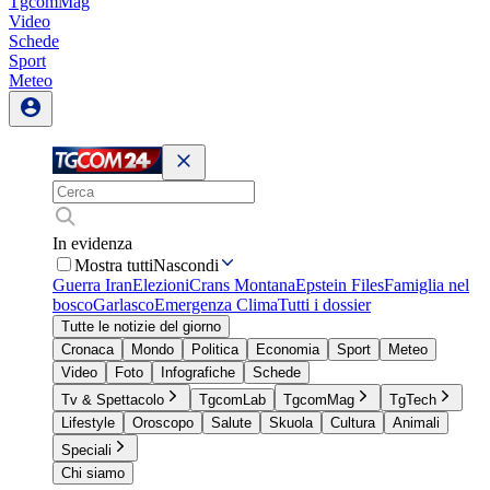
TgcomMag
Video
Schede
Sport
Meteo
In evidenza
Mostra tutti
Nascondi
Guerra Iran
Elezioni
Crans Montana
Epstein Files
Famiglia nel
bosco
Garlasco
Emergenza Clima
Tutti i dossier
Tutte le notizie del giorno
Cronaca
Mondo
Politica
Economia
Sport
Meteo
Video
Foto
Infografiche
Schede
Tv & Spettacolo
TgcomLab
TgcomMag
TgTech
Lifestyle
Oroscopo
Salute
Skuola
Cultura
Animali
Speciali
Chi siamo