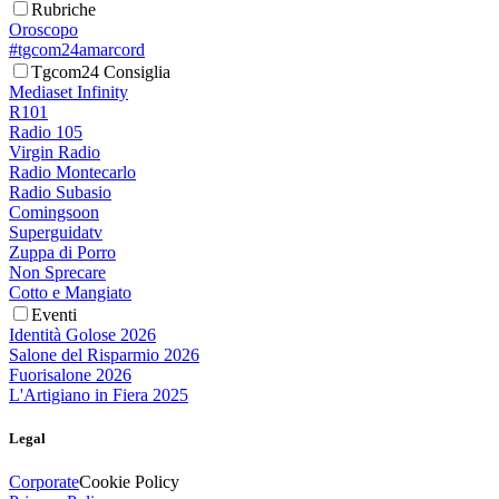
Rubriche
Oroscopo
#tgcom24amarcord
Tgcom24 Consiglia
Mediaset Infinity
R101
Radio 105
Virgin Radio
Radio Montecarlo
Radio Subasio
Comingsoon
Superguidatv
Zuppa di Porro
Non Sprecare
Cotto e Mangiato
Eventi
Identità Golose 2026
Salone del Risparmio 2026
Fuorisalone 2026
L'Artigiano in Fiera 2025
Legal
Corporate
Cookie Policy