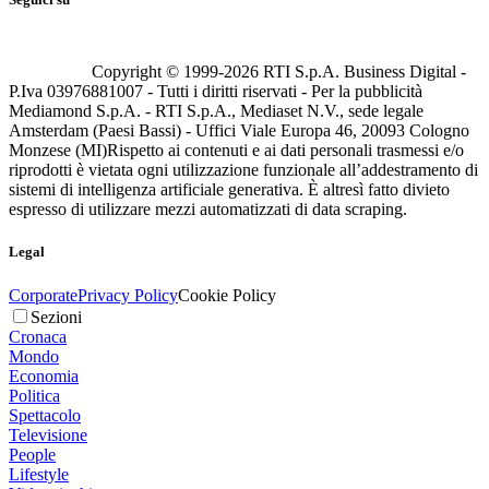
Copyright © 1999-
2026
RTI S.p.A. Business Digital -
P.Iva 03976881007 - Tutti i diritti riservati - Per la pubblicità
Mediamond S.p.A. - RTI S.p.A., Mediaset N.V., sede legale
Amsterdam (Paesi Bassi) - Uffici Viale Europa 46, 20093 Cologno
Monzese (MI)
Rispetto ai contenuti e ai dati personali trasmessi e/o
riprodotti è vietata ogni utilizzazione funzionale all’addestramento di
sistemi di intelligenza artificiale generativa. È altresì fatto divieto
espresso di utilizzare mezzi automatizzati di data scraping.
Legal
Corporate
Privacy Policy
Cookie Policy
Sezioni
Cronaca
Mondo
Economia
Politica
Spettacolo
Televisione
People
Lifestyle