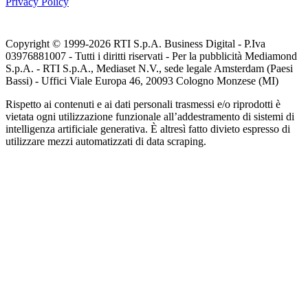
Privacy Policy
Copyright © 1999-
2026
RTI S.p.A. Business Digital - P.Iva
03976881007 - Tutti i diritti riservati - Per la pubblicità Mediamond
S.p.A. - RTI S.p.A., Mediaset N.V., sede legale Amsterdam (Paesi
Bassi) - Uffici Viale Europa 46, 20093 Cologno Monzese (MI)
Rispetto ai contenuti e ai dati personali trasmessi e/o riprodotti è
vietata ogni utilizzazione funzionale all’addestramento di sistemi di
intelligenza artificiale generativa. È altresì fatto divieto espresso di
utilizzare mezzi automatizzati di data scraping.