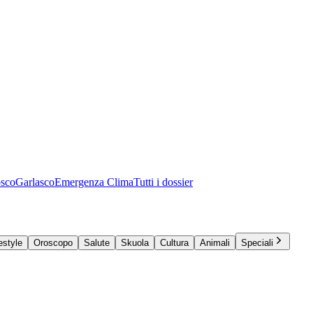
osco
Garlasco
Emergenza Clima
Tutti i dossier
estyle
Oroscopo
Salute
Skuola
Cultura
Animali
Speciali