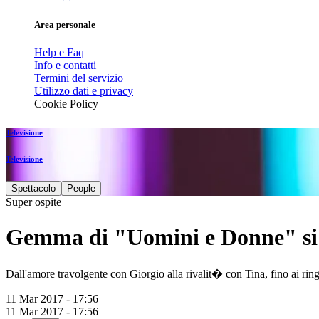
Area personale
Help e Faq
Info e contatti
Termini del servizio
Utilizzo dati e privacy
Cookie Policy
Televisione
Televisione
Spettacolo
People
Super ospite
Gemma di "Uomini e Donne" si 
Dall'amore travolgente con Giorgio alla rivalit� con Tina, fino ai rin
11 Mar 2017 - 17:56
11 Mar 2017 - 17:56