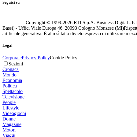
Seguici su
Copyright © 1999-
2026
RTI S.p.A. Business Digital - P.I
Bassi) - Uffici Viale Europa 46, 20093 Cologno Monzese (MI)
Rispett
artificiale generativa. È altresì fatto divieto espresso di utilizzare mez
Legal
Corporate
Privacy Policy
Cookie Policy
Sezioni
Cronaca
Mondo
Economia
Politica
Spettacolo
Televisione
People
Lifestyle
Videogiochi
Donne
Magazine
Motori
Viaggi