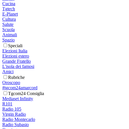
Cucina
Tgtech
E-Planet
Cultura
Salute
Scuola
Animali
Spazio
Speciali
Elezioni Italia
Elezioni estero
Grande Fratello
L'isola dei famosi
Amici
Rubriche
Oroscopo
#tgcom24amarcord
Tgcom24 Consiglia
Mediaset Infinity
R101
Radio 105
Virgin Radio
Radio Montecarlo
Radio Subasio