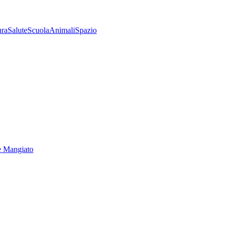
ura
Salute
Scuola
Animali
Spazio
e Mangiato