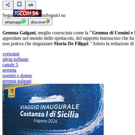
Segui
su
Seguici su
whatsapp
discover
Gemma Galgani
, meglio conosciuta come la
"Gemma di Uomini e
approdare nel mondo dello spettacolo, del rapporto burrascoso che h
non poteva che ringraziare
Maria De Filippi
: "Adoro la redazione di 
verissimi
silvia toffanin
canale 5
gemma
uomini e donne
gemma galgani