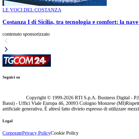
LE VOCI DEL COSTANZA
Costanza I di Sicilia, tra tecnologia e comfort: la nav
contenuto sponsorizzato
Seguici su
Copyright © 1999-
2026
RTI S.p.A. Business Digital - P.I
Bassi) - Uffici Viale Europa 46, 20093 Cologno Monzese (MI)
Rispett
artificiale generativa. È altresì fatto divieto espresso di utilizzare mez
Legal
Corporate
Privacy Policy
Cookie Policy