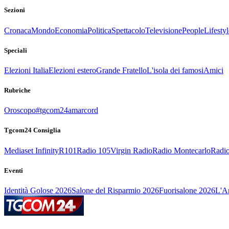
Sezioni
Cronaca
Mondo
Economia
Politica
Spettacolo
Televisione
People
Lifestyl
Speciali
Elezioni Italia
Elezioni estero
Grande Fratello
L'isola dei famosi
Amici
Rubriche
Oroscopo
#tgcom24amarcord
Tgcom24 Consiglia
Mediaset Infinity
R101
Radio 105
Virgin Radio
Radio Montecarlo
Radio
Eventi
Identità Golose 2026
Salone del Risparmio 2026
Fuorisalone 2026
L'Ar