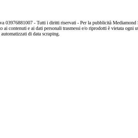
va 03976881007 - Tutti i diritti riservati - Per la pubblicità Mediamon
o ai contenuti e ai dati personali trasmessi e/o riprodotti è vietata ogni 
zi automatizzati di data scraping.