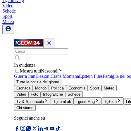
TgcomMag
Video
Schede
Sport
Meteo
In evidenza
Mostra tutti
Nascondi
Guerra Iran
Elezioni
Crans Montana
Epstein Files
Famiglia nel b
Tutte le notizie del giorno
Cronaca
Mondo
Politica
Economia
Sport
Meteo
Video
Foto
Infografiche
Schede
Tv & Spettacolo
TgcomLab
TgcomMag
TgTech
Lif
Chi siamo
Seguici anche su