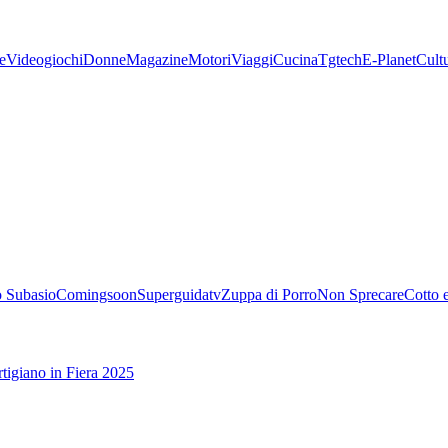
e
Videogiochi
Donne
Magazine
Motori
Viaggi
Cucina
Tgtech
E-Planet
Cult
 Subasio
Comingsoon
Superguidatv
Zuppa di Porro
Non Sprecare
Cotto 
tigiano in Fiera 2025