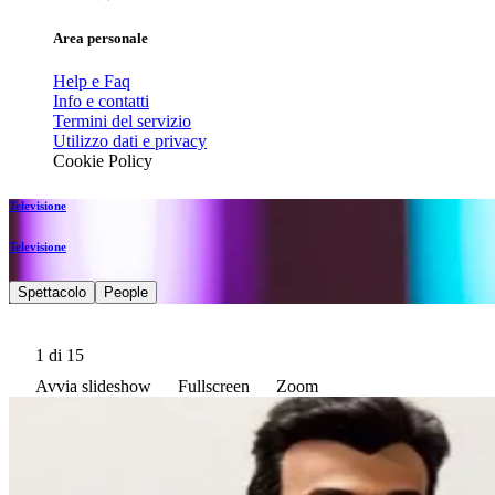
Area personale
Help e Faq
Info e contatti
Termini del servizio
Utilizzo dati e privacy
Cookie Policy
Televisione
Televisione
Spettacolo
People
1
di 15
Avvia slideshow
Fullscreen
Zoom