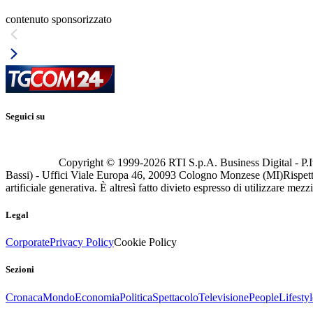
contenuto sponsorizzato
Seguici su
Copyright © 1999-
2026
RTI S.p.A. Business Digital - P.I
Bassi) - Uffici Viale Europa 46, 20093 Cologno Monzese (MI)
Rispett
artificiale generativa. È altresì fatto divieto espresso di utilizzare mez
Legal
Corporate
Privacy Policy
Cookie Policy
Sezioni
Cronaca
Mondo
Economia
Politica
Spettacolo
Televisione
People
Lifestyl