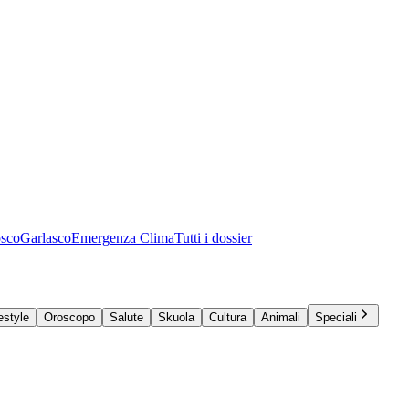
osco
Garlasco
Emergenza Clima
Tutti i dossier
estyle
Oroscopo
Salute
Skuola
Cultura
Animali
Speciali