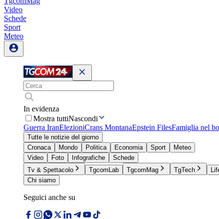
TgcomMag
Video
Schede
Sport
Meteo
In evidenza
Mostra tutti
Nascondi
Guerra Iran
Elezioni
Crans Montana
Epstein Files
Famiglia nel b
Tutte le notizie del giorno
Cronaca
Mondo
Politica
Economia
Sport
Meteo
Video
Foto
Infografiche
Schede
Tv & Spettacolo
TgcomLab
TgcomMag
TgTech
Lif
Chi siamo
Seguici anche su