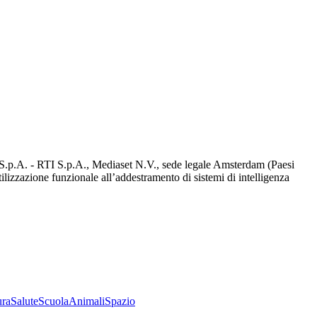
d S.p.A. - RTI S.p.A., Mediaset N.V., sede legale Amsterdam (Paesi
utilizzazione funzionale all’addestramento di sistemi di intelligenza
ura
Salute
Scuola
Animali
Spazio