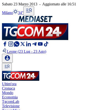
Sabato 23 Marzo 2013
-
Aggiornato alle
16:51
Milano
34°
Leone
(23 Lug - 23 Ago)
Ultim'ora
Cronaca
Mondo
Economia
TgcomLab
Televisione