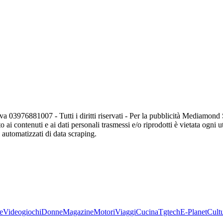
va 03976881007 - Tutti i diritti riservati - Per la pubblicità Mediamon
o ai contenuti e ai dati personali trasmessi e/o riprodotti è vietata ogni 
zi automatizzati di data scraping.
e
Videogiochi
Donne
Magazine
Motori
Viaggi
Cucina
Tgtech
E-Planet
Cult