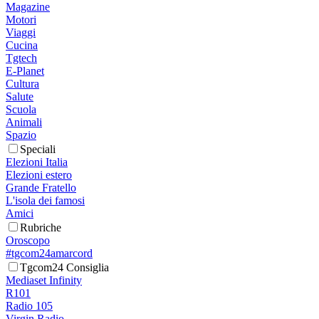
Magazine
Motori
Viaggi
Cucina
Tgtech
E-Planet
Cultura
Salute
Scuola
Animali
Spazio
Speciali
Elezioni Italia
Elezioni estero
Grande Fratello
L'isola dei famosi
Amici
Rubriche
Oroscopo
#tgcom24amarcord
Tgcom24 Consiglia
Mediaset Infinity
R101
Radio 105
Virgin Radio