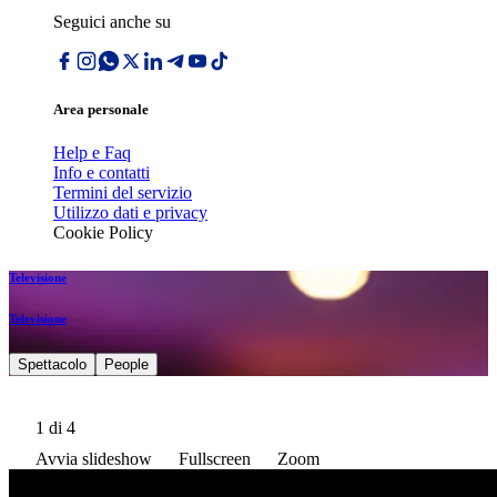
Seguici anche su
Area personale
Help e Faq
Info e contatti
Termini del servizio
Utilizzo dati e privacy
Cookie Policy
Televisione
Televisione
Spettacolo
People
1
di 4
Avvia slideshow
Fullscreen
Zoom