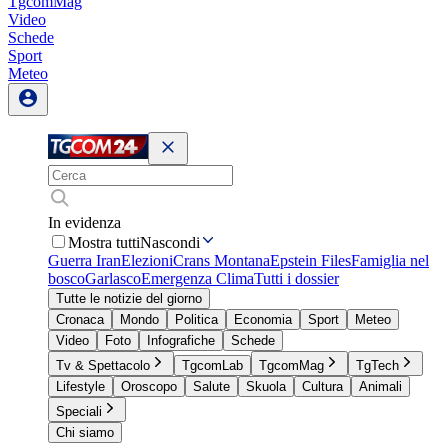
TgcomMag
Video
Schede
Sport
Meteo
In evidenza
Mostra tutti
Nascondi
Guerra Iran
Elezioni
Crans Montana
Epstein Files
Famiglia nel
bosco
Garlasco
Emergenza Clima
Tutti i dossier
Tutte le notizie del giorno
Cronaca
Mondo
Politica
Economia
Sport
Meteo
Video
Foto
Infografiche
Schede
Tv & Spettacolo
TgcomLab
TgcomMag
TgTech
Lifestyle
Oroscopo
Salute
Skuola
Cultura
Animali
Speciali
Chi siamo