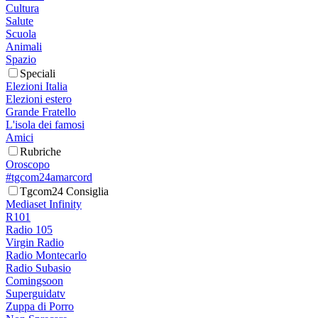
Cultura
Salute
Scuola
Animali
Spazio
Speciali
Elezioni Italia
Elezioni estero
Grande Fratello
L'isola dei famosi
Amici
Rubriche
Oroscopo
#tgcom24amarcord
Tgcom24 Consiglia
Mediaset Infinity
R101
Radio 105
Virgin Radio
Radio Montecarlo
Radio Subasio
Comingsoon
Superguidatv
Zuppa di Porro