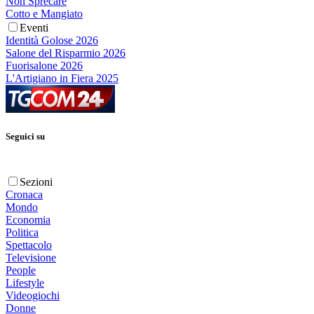
Non Sprecare
Cotto e Mangiato
Eventi
Identità Golose 2026
Salone del Risparmio 2026
Fuorisalone 2026
L'Artigiano in Fiera 2025
Seguici su
Sezioni
Cronaca
Mondo
Economia
Politica
Spettacolo
Televisione
People
Lifestyle
Videogiochi
Donne