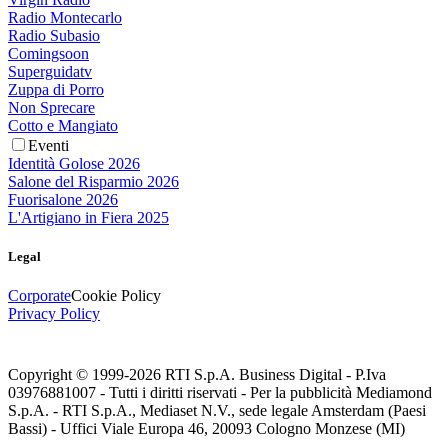
Radio Montecarlo
Radio Subasio
Comingsoon
Superguidatv
Zuppa di Porro
Non Sprecare
Cotto e Mangiato
Eventi
Identità Golose 2026
Salone del Risparmio 2026
Fuorisalone 2026
L'Artigiano in Fiera 2025
Legal
Corporate
Cookie Policy
Privacy Policy
Copyright © 1999-
2026
RTI S.p.A. Business Digital - P.Iva
03976881007 - Tutti i diritti riservati - Per la pubblicità Mediamond
S.p.A. - RTI S.p.A., Mediaset N.V., sede legale Amsterdam (Paesi
Bassi) - Uffici Viale Europa 46, 20093 Cologno Monzese (MI)