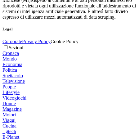
Monzese (MI)
Rispetto ai contenuti e ai dati personali trasmessi e/o
riprodotti è vietata ogni utilizzazione funzionale all’addestramento di
sistemi di intelligenza artificiale generativa. È altresì fatto divieto
espresso di utilizzare mezzi automatizzati di data scraping.
Legal
Corporate
Privacy Policy
Cookie Policy
Sezioni
Cronaca
Mondo
Economia
Politica
Spettacolo
Televisione
People
Lifestyle
Videogiochi
Donne
Magazine
Motori
Viaggi
Cucina
Tgtech
E-Planet