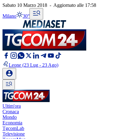
Sabato 10 Marzo 2018
-
Aggiornato alle
17:58
Milano
30°
Leone
(23 Lug - 23 Ago)
Ultim'ora
Cronaca
Mondo
Economia
TgcomLab
Televisione