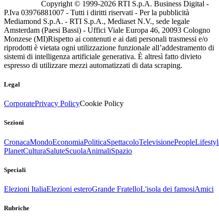
Copyright © 1999-
2026
RTI S.p.A. Business Digital -
P.Iva 03976881007 - Tutti i diritti riservati - Per la pubblicità
Mediamond S.p.A. - RTI S.p.A., Mediaset N.V., sede legale
Amsterdam (Paesi Bassi) - Uffici Viale Europa 46, 20093 Cologno
Monzese (MI)
Rispetto ai contenuti e ai dati personali trasmessi e/o
riprodotti è vietata ogni utilizzazione funzionale all’addestramento di
sistemi di intelligenza artificiale generativa. È altresì fatto divieto
espresso di utilizzare mezzi automatizzati di data scraping.
Legal
Corporate
Privacy Policy
Cookie Policy
Sezioni
Cronaca
Mondo
Economia
Politica
Spettacolo
Televisione
People
Lifestyl
Planet
Cultura
Salute
Scuola
Animali
Spazio
Speciali
Elezioni Italia
Elezioni estero
Grande Fratello
L'isola dei famosi
Amici
Rubriche