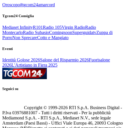
Oroscopo
#tgcom24amarcord
Tgcom24 Consiglia
Mediaset Infinity
R101
Radio 105
Virgin Radio
Radio
Montecarlo
Radio Subasio
Comingsoon
Superguidatv
Zuppa di
Porro
Non Sprecare
Cotto e Mangiato
Eventi
Identità Golose 2026
Salone del Risparmio 2026
Fuorisalone
2026
L'Artigiano in Fiera 2025
Seguici su
Copyright © 1999-
2026
RTI S.p.A. Business Digital -
P.Iva 03976881007 - Tutti i diritti riservati - Per la pubblicità
Mediamond S.p.A. - RTI S.p.A., Mediaset N.V., sede legale
Amsterdam (Paesi Bassi) - Uffici Viale Europa 46, 20093 Cologno