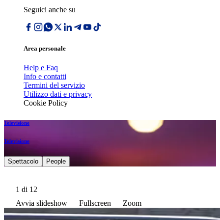
Seguici anche su
Area personale
Help e Faq
Info e contatti
Termini del servizio
Utilizzo dati e privacy
Cookie Policy
Televisione
Televisione
Spettacolo
People
1
di 12
Avvia slideshow
Fullscreen
Zoom