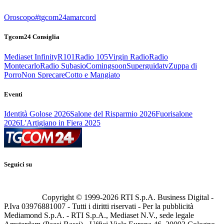
Oroscopo
#tgcom24amarcord
Tgcom24 Consiglia
Mediaset Infinity
R101
Radio 105
Virgin Radio
Radio
Montecarlo
Radio Subasio
Comingsoon
Superguidatv
Zuppa di
Porro
Non Sprecare
Cotto e Mangiato
Eventi
Identità Golose 2026
Salone del Risparmio 2026
Fuorisalone
2026
L'Artigiano in Fiera 2025
Seguici su
Copyright © 1999-
2026
RTI S.p.A. Business Digital -
P.Iva 03976881007 - Tutti i diritti riservati - Per la pubblicità
Mediamond S.p.A. - RTI S.p.A., Mediaset N.V., sede legale