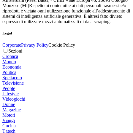
Amsterdam (Paesi Bassi) - Uffici Viale Europa 46, 20093 Cologno
Monzese (MI)
Rispetto ai contenuti e ai dati personali trasmessi e/o
riprodotti è vietata ogni utilizzazione funzionale all’addestramento di
sistemi di intelligenza artificiale generativa. È altresì fatto divieto
espresso di utilizzare mezzi automatizzati di data scraping.
Legal
Corporate
Privacy Policy
Cookie Policy
Sezioni
Cronaca
Mondo
Economia
Politica
Spettacolo
Televisione
People
Lifestyle
Videogiochi
Donne
Magazine
Motori
Viaggi
Cucina
Tgtech