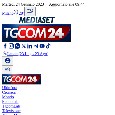
Martedì 24 Gennaio 2023
-
Aggiornato alle
09:44
Milano
28°
Leone
(23 Lug - 23 Ago)
Ultim'ora
Cronaca
Mondo
Economia
TgcomLab
Televisione