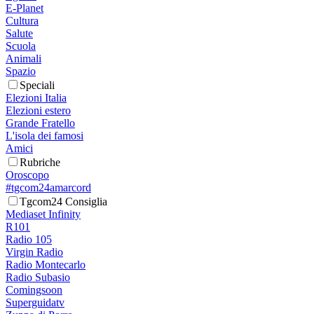
E-Planet
Cultura
Salute
Scuola
Animali
Spazio
Speciali
Elezioni Italia
Elezioni estero
Grande Fratello
L'isola dei famosi
Amici
Rubriche
Oroscopo
#tgcom24amarcord
Tgcom24 Consiglia
Mediaset Infinity
R101
Radio 105
Virgin Radio
Radio Montecarlo
Radio Subasio
Comingsoon
Superguidatv