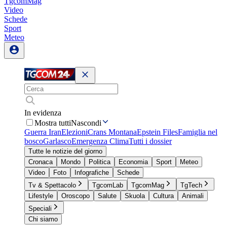
TgcomMag
Video
Schede
Sport
Meteo
In evidenza
Mostra tutti
Nascondi
Guerra Iran
Elezioni
Crans Montana
Epstein Files
Famiglia nel
bosco
Garlasco
Emergenza Clima
Tutti i dossier
Tutte le notizie del giorno
Cronaca
Mondo
Politica
Economia
Sport
Meteo
Video
Foto
Infografiche
Schede
Tv & Spettacolo
TgcomLab
TgcomMag
TgTech
Lifestyle
Oroscopo
Salute
Skuola
Cultura
Animali
Speciali
Chi siamo