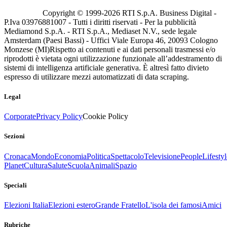
Copyright © 1999-
2026
RTI S.p.A. Business Digital -
P.Iva 03976881007 - Tutti i diritti riservati - Per la pubblicità
Mediamond S.p.A. - RTI S.p.A., Mediaset N.V., sede legale
Amsterdam (Paesi Bassi) - Uffici Viale Europa 46, 20093 Cologno
Monzese (MI)
Rispetto ai contenuti e ai dati personali trasmessi e/o
riprodotti è vietata ogni utilizzazione funzionale all’addestramento di
sistemi di intelligenza artificiale generativa. È altresì fatto divieto
espresso di utilizzare mezzi automatizzati di data scraping.
Legal
Corporate
Privacy Policy
Cookie Policy
Sezioni
Cronaca
Mondo
Economia
Politica
Spettacolo
Televisione
People
Lifestyl
Planet
Cultura
Salute
Scuola
Animali
Spazio
Speciali
Elezioni Italia
Elezioni estero
Grande Fratello
L'isola dei famosi
Amici
Rubriche