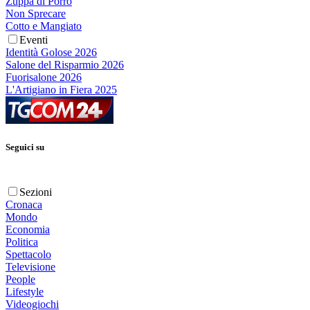
Zuppa di Porro
Non Sprecare
Cotto e Mangiato
Eventi
Identità Golose 2026
Salone del Risparmio 2026
Fuorisalone 2026
L'Artigiano in Fiera 2025
Seguici su
Sezioni
Cronaca
Mondo
Economia
Politica
Spettacolo
Televisione
People
Lifestyle
Videogiochi