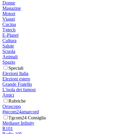
Donne
Magazine
Motori
Viaggi
Cucina
Tgtech
E-Planet
Cultura
Salute
Scuola
Animali
Spazio
Speciali
Elezioni Italia
Elezioni estero
Grande Fratello
L'isola dei famosi
Amici
Rubriche
Oroscopo
#tgcom24amarcord
Tgcom24 Consiglia
Mediaset Infinity
R101
Radio 105