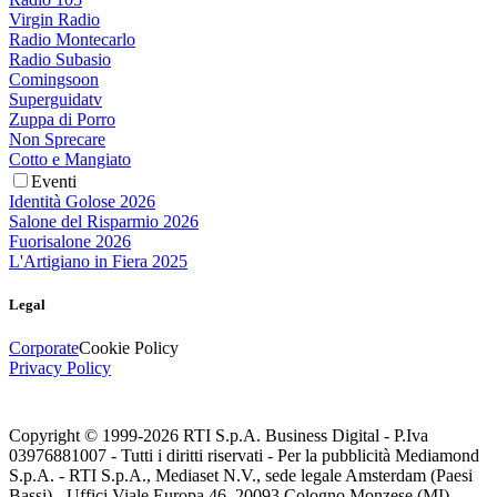
Virgin Radio
Radio Montecarlo
Radio Subasio
Comingsoon
Superguidatv
Zuppa di Porro
Non Sprecare
Cotto e Mangiato
Eventi
Identità Golose 2026
Salone del Risparmio 2026
Fuorisalone 2026
L'Artigiano in Fiera 2025
Legal
Corporate
Cookie Policy
Privacy Policy
Copyright © 1999-
2026
RTI S.p.A. Business Digital - P.Iva
03976881007 - Tutti i diritti riservati - Per la pubblicità Mediamond
S.p.A. - RTI S.p.A., Mediaset N.V., sede legale Amsterdam (Paesi
Bassi) - Uffici Viale Europa 46, 20093 Cologno Monzese (MI)