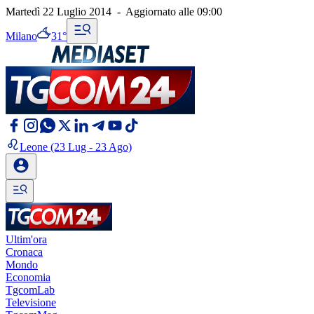
Martedì 22 Luglio 2014
-
Aggiornato alle
09:00
Milano
31°
Leone
(23 Lug - 23 Ago)
Ultim'ora
Cronaca
Mondo
Economia
TgcomLab
Televisione