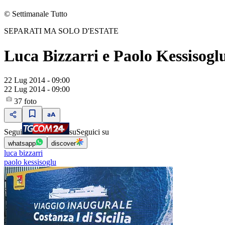
© Settimanale Tutto
SEPARATI MA SOLO D'ESTATE
Luca Bizzarri e Paolo Kessisoglu
22 Lug 2014 - 09:00
22 Lug 2014 - 09:00
37
foto
Segui
su
Seguici su
whatsapp
discover
luca bizzarri
paolo kessisoglu