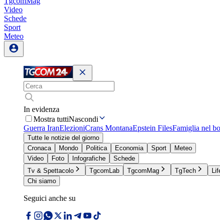
TgcomMag
Video
Schede
Sport
Meteo
In evidenza
Mostra tutti
Nascondi
Guerra Iran
Elezioni
Crans Montana
Epstein Files
Famiglia nel b
Tutte le notizie del giorno
Cronaca
Mondo
Politica
Economia
Sport
Meteo
Video
Foto
Infografiche
Schede
Tv & Spettacolo
TgcomLab
TgcomMag
TgTech
Lif
Chi siamo
Seguici anche su