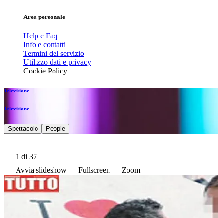
Area personale
Help e Faq
Info e contatti
Termini del servizio
Utilizzo dati e privacy
Cookie Policy
Televisione
Televisione
Spettacolo
People
1
di 37
Avvia slideshow
Fullscreen
Zoom