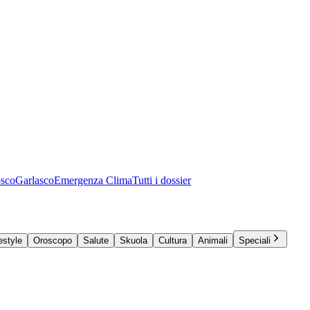
osco
Garlasco
Emergenza Clima
Tutti i dossier
estyle
Oroscopo
Salute
Skuola
Cultura
Animali
Speciali